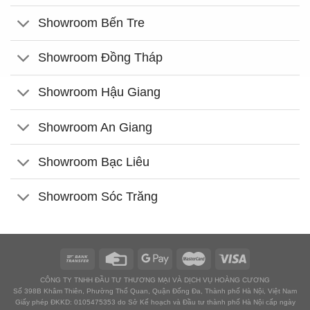
Showroom Bến Tre
Showroom Đồng Tháp
Showroom Hậu Giang
Showroom An Giang
Showroom Bạc Liêu
Showroom Sóc Trăng
CÔNG TY TNHH ĐẦU TƯ THƯƠNG MẠI VÀ DỊCH VỤ HOÀNG CƯƠNG
Số 398B Khâm Thiên, Phường Thổ Quan, Quận Đống Đa, Thành phố Hà Nội, Việt Nam
Giấy phép ĐKKD: 0105475353 do Sở Kế hoạch và Đầu tư thành phố Hà Nội cấp ngày