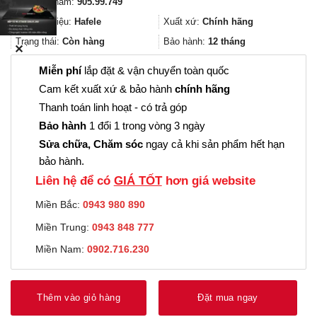
Mã sản phẩm:
905.99.749
là:
tại
894.000₫.
là:
Thương hiệu:
Hafele
Xuất xứ:
Chính hãng
670.000₫.
Trạng thái:
Còn hàng
Bảo hành:
12 tháng
✕
Miễn phí
lắp đặt & vận chuyển toàn quốc
Cam kết xuất xứ & bảo hành
chính hãng
Thanh toán linh hoạt - có trả góp
Bảo hành
1 đổi 1 trong vòng 3 ngày
Sửa chữa, Chăm sóc
ngay cả khi sản phẩm hết hạn
bảo hành.
Liên hệ để có
GIÁ TỐT
hơn giá website
Miền Bắc:
0943 980 890
Miền Trung:
0943 848 777
Miền Nam:
0902.716.230
Thêm vào giỏ hàng
Đặt mua ngay