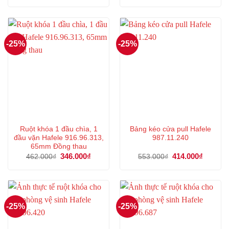
là:
tại
là:
tại
493.000₫.
là:
447.000₫.
là:
369.000₫.
335.000
-25%
-25%
Ruột khóa 1 đầu chìa, 1
Bảng kéo cửa pull Hafele
đầu vặn Hafele 916.96.313,
987.11.240
65mm Đồng thau
Giá
346.000
₫
Giá
Giá
414.000
₫
Giá
462.000
₫
553.000
₫
gốc
hiện
gốc
hiện
là:
tại
là:
tại
462.000₫.
là:
553.000₫.
là:
346.000₫.
414.000
-25%
-25%