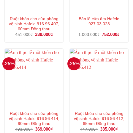
Ruột khóa cho cửa phòng
Bản lề cửa âm Hafele
vệ sinh Hafele 916.96.407,
927.03.023
60mm Đồng thau
Giá
338.000
₫
Giá
Giá
752.000
₫
Giá
451.000
₫
1.003.000
₫
gốc
hiện
gốc
hiện
là:
tại
là:
tại
451.000₫.
là:
1.003.000₫.
là:
338.000₫.
752.00
-25%
-25%
Ruột khóa cho cửa phòng
Ruột khóa cho cửa phòng
vệ sinh Hafele 916.96.414,
vệ sinh Hafele 916.96.412,
90mm Đồng thau
65mm Đồng thau
Giá
369.000
₫
Giá
Giá
335.000
₫
Giá
493.000
₫
447.000
₫
gốc
hiện
gốc
hiện