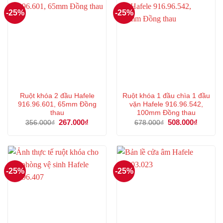
-25%
-25%
Ruột khóa 2 đầu Hafele
Ruột khóa 1 đầu chìa 1 đầu
916.96.601, 65mm Đồng
vặn Hafele 916.96.542,
thau
100mm Đồng thau
Giá
267.000
₫
Giá
Giá
508.000
₫
Giá
356.000
₫
678.000
₫
gốc
hiện
gốc
hiện
là:
tại
là:
tại
356.000₫.
là:
678.000₫.
là:
267.000₫.
508.000
-25%
-25%