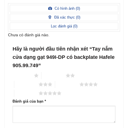
xếp
5 sao
Được
hạng
xếp
Có hình ảnh (
0
)
2
5
hạng
sao
1
Đã xác thực (
0
)
5
sao
Lọc đánh giá (
0
)
Chưa có đánh giá nào.
Hãy là người đầu tiên nhận xét “Tay nắm
cửa dạng gạt 949I-DP có backplate Hafele
905.99.749”
1 trên 5 sao
2 trên 5 sao
3 trên 5 sao
4 trên 5 sao
5 trên 5 sao
Đánh giá của bạn
*