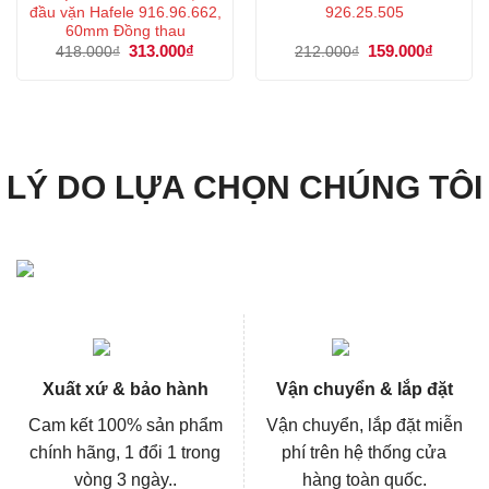
đầu vặn Hafele 916.96.662,
926.25.505
60mm Đồng thau
Giá
313.000
₫
Giá
Giá
159.000
₫
Giá
418.000
₫
212.000
₫
gốc
hiện
gốc
hiện
là:
tại
là:
tại
418.000₫.
là:
212.000₫.
là:
313.000₫.
159.000
LÝ DO LỰA CHỌN CHÚNG TÔI
Xuất xứ & bảo hành
Vận chuyển & lắp đặt
Cam kết 100% sản phẩm
Vận chuyển, lắp đặt miễn
chính hãng, 1 đổi 1 trong
phí trên hệ thống cửa
vòng 3 ngày..
hàng toàn quốc.