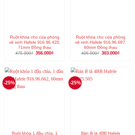
Ruột khóa cho cửa phòng
Ruột khóa cho cửa phòng
vệ sinh Hafele 916.96.420,
vệ sinh Hafele 916.96.687,
71mm Đồng thau
60mm Đồng thau
Giá
356.000
₫
Giá
Giá
303.000
₫
Giá
475.000
₫
405.000
₫
gốc
hiện
gốc
hiện
là:
tại
là:
tại
475.000₫.
là:
405.000₫.
là:
356.000₫.
303.000
-25%
-25%
Ruột khóa 1 đầu chìa, 1
Bản lề lá 4BB Hafele