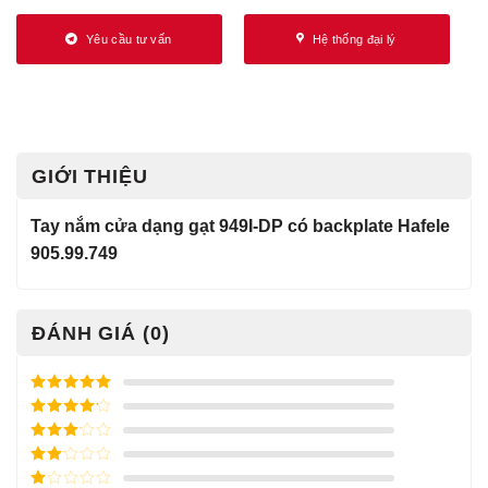
Yêu cầu tư vấn
Hệ thống đại lý
GIỚI THIỆU
Tay nắm cửa dạng gạt 949I-DP có backplate Hafele
905.99.749
ĐÁNH GIÁ (0)
Được xếp
hạng
5
5
Được xếp
sao
hạng
4
5
Được
sao
xếp
Được
hạng
3