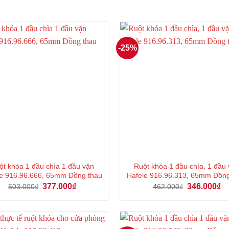
-25%
ột khóa 1 đầu chìa 1 đầu vặn
Ruột khóa 1 đầu chìa, 1 đầu
e 916.96.666, 65mm Đồng thau
Hafele 916.96.313, 65mm Đồn
Giá
Giá
Giá
Gi
377.000
₫
346.000
₫
503.000
₫
462.000
₫
gốc
hiện
gốc
hi
là:
tại
là:
tại
503.000₫.
là:
462.000₫.
là:
377.000₫.
34