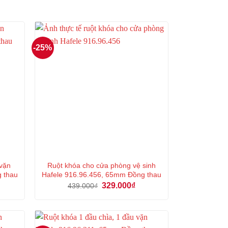
-25%
 vặn
Ruột khóa cho cửa phòng vệ sinh
g thau
Hafele 916.96.456, 65mm Đồng thau
á
Giá
Giá
329.000
₫
439.000
₫
ện
gốc
hiện
là:
tại
439.000₫.
là:
6.000₫.
329.000₫.