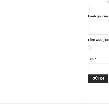
1 trên 5 sao
4 trên 5 sa
Đánh giá của
Hình ảnh (Dun
Tên
*