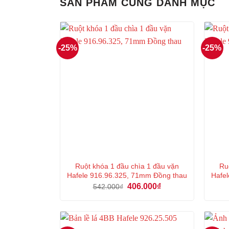
SẢN PHẨM CÙNG DANH MỤC
-25%
-25%
Ruột khóa 1 đầu chìa 1 đầu vặn
Ru
Hafele 916.96.325, 71mm Đồng thau
Hafel
Giá
Giá
406.000
₫
542.000
₫
gốc
hiện
là:
tại
542.000₫.
là:
406.000₫.