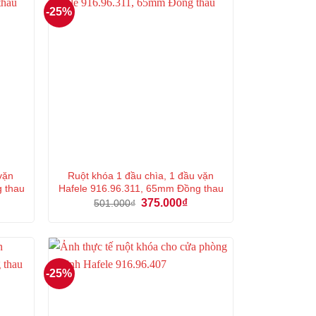
-25%
vặn
Ruột khóa 1 đầu chìa, 1 đầu vặn
g thau
Hafele 916.96.311, 65mm Đồng thau
á
Giá
Giá
375.000
₫
501.000
₫
ện
gốc
hiện
là:
tại
501.000₫.
là:
3.000₫.
375.000₫.
-25%