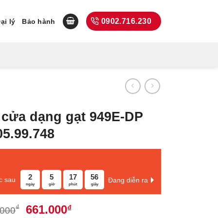
0902.716.230
ại lý
Bảo hành
 cửa dạng gạt 949E-DP
05.99.748
2
5
17
55
c sau
Đang diễn ra
ngày
giờ
phút
giây
Giá
Giá
661.000
₫
₫
.000