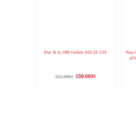
Ray 
Bản lề lá 2BB Hafele 926.25.104
ph
Giá
Giá
159.000
₫
212.000
₫
gốc
hiện
là:
tại
212.000₫.
là:
159.000₫.