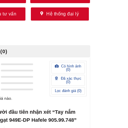
 tư vấn
Hệ thống đại lý
(0)
Có hình ảnh
(
0
)
Đã xác thực
(
0
)
Lọc đánh giá (
0
)
iá nào.
ười đầu tiên nhận xét “Tay nắm
gạt 949E-DP Hafele 905.99.748”