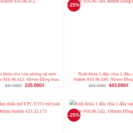
-25%
t khóa cho cửa phòng vệ sinh
Ruột khóa 1 đầu chìa 1 đầu 
e 916.96.412, 65mm Đồng thau
Hafele 916.96.540, 80mm Đồn
Giá
Giá
Giá
Gi
335.000
₫
443.000
₫
447.000
₫
591.000
₫
gốc
hiện
gốc
hi
là:
tại
là:
tại
447.000₫.
là:
591.000₫.
là:
335.000₫.
44
-25%