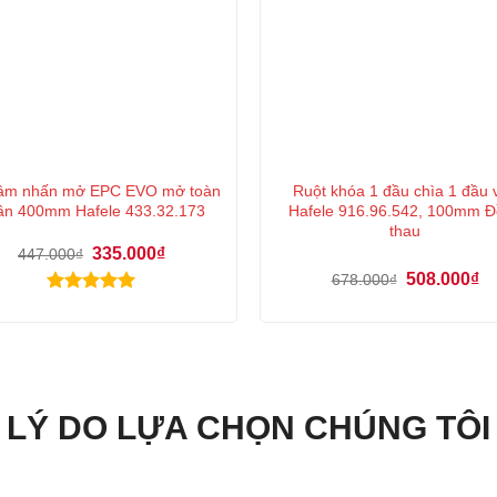
âm nhấn mở EPC EVO mở toàn
Ruột khóa 1 đầu chìa 1 đầu 
ần 400mm Hafele 433.32.173
Hafele 916.96.542, 100mm Đ
thau
Giá
Giá
335.000
₫
447.000
₫
gốc
hiện
Giá
Gi
508.000
₫
678.000
₫
là:
tại
gốc
hi
447.000₫.
là:
Được xếp
là:
tại
335.000₫.
hạng
5.00
678.000₫.
là:
50
5 sao
LÝ DO LỰA CHỌN CHÚNG TÔI