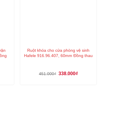
vặn
Ruột khóa cho cửa phòng vệ sinh
ồng
Hafele 916.96.407, 60mm Đồng thau
á
Giá
Giá
338.000
₫
451.000
₫
ện
gốc
hiện
là:
tại
451.000₫.
là:
8.000₫.
338.000₫.