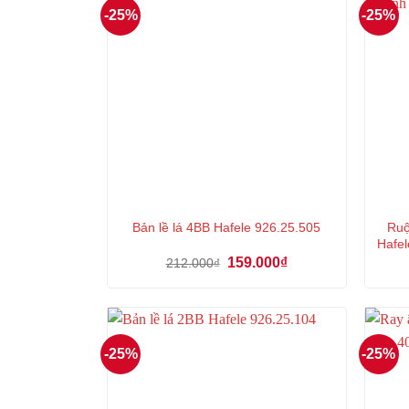
-25%
-25%
Ruộ
Bản lề lá 4BB Hafele 926.25.505
Hafel
Giá
Giá
159.000
₫
212.000
₫
gốc
hiện
là:
tại
212.000₫.
là:
159.000₫.
-25%
-25%