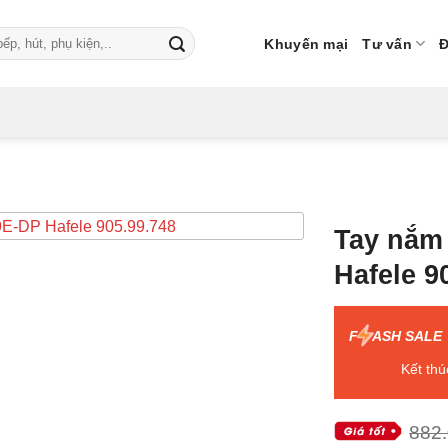
Khuyến mại
Tư vấn
Đ
Tay nắm
Hafele 9
F
ASH SALE
Kết thú
882