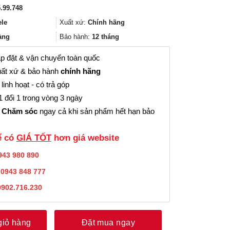
gốc
hiện
.99.748
là:
tại
882.000₫.
là:
ele
Xuất xứ:
Chính hãng
661.000₫.
àng
Bảo hành:
12 tháng
p đặt & vận chuyển toàn quốc
ất xứ & bảo hành
chính hãng
linh hoạt - có trả góp
 đổi 1 trong vòng 3 ngày
 Chăm sóc
ngay cả khi sản phẩm hết hạn bảo
̉ có
GIÁ TỐT
hơn giá website
943 980 890
:
0943 848 777
0902.716.230
giỏ hàng
Đặt mua ngay