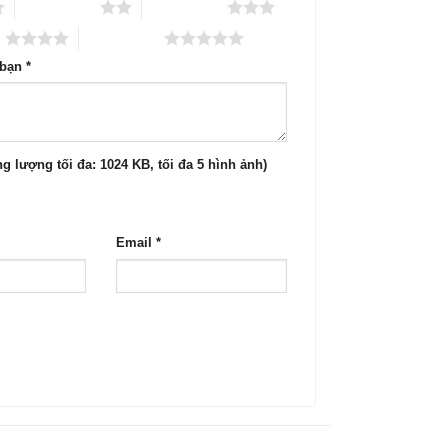
2 trên 5 sao
3 trên 5 sao
o
5 trên 5 sao
 bạn
*
g lượng tối đa: 1024 KB, tối đa 5 hình ảnh)
Email
*