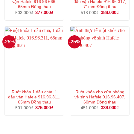
vặn Hafele 916.96.666,
đầu vặn Hafele 916.96.317,
65mm Đồng thau
71mm Đồng thau
Giá
377.000
₫
Giá
Giá
388.000
₫
Giá
503.000
₫
518.000
₫
gốc
hiện
gốc
hiện
là:
tại
là:
tại
503.000₫.
là:
518.000₫.
là:
377.000₫.
388.000
-25%
-25%
Ruột khóa 1 đầu chìa, 1
Ruột khóa cho cửa phòng
đầu vặn Hafele 916.96.311,
vệ sinh Hafele 916.96.407,
65mm Đồng thau
60mm Đồng thau
Giá
375.000
₫
Giá
Giá
338.000
₫
Giá
501.000
₫
451.000
₫
gốc
hiện
gốc
hiện
là:
tại
là:
tại
501.000₫.
là:
451.000₫.
là:
375.000₫.
338.000