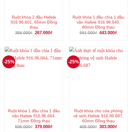
Ruột khóa 2 đầu Hafele
Ruột khóa 1 đầu chìa 1 đầu
916.96.601, 65mm Đồng
vặn Hafele 916.96.540,
thau
80mm Đồng thau
Giá
267.000
₫
Giá
Giá
443.000
₫
Giá
356.000
₫
591.000
₫
gốc
hiện
gốc
hiện
là:
tại
là:
tại
356.000₫.
là:
591.000₫.
là:
267.000₫.
443.000
-25%
-25%
Ruột khóa 1 đầu chìa 1 đầu
Ruột khóa cho cửa phòng
vặn Hafele 916.96.664,
vệ sinh Hafele 916.96.687,
71mm Đồng thau
60mm Đồng thau
Giá
379.000
₫
Giá
Giá
303.000
₫
Giá
506.000
₫
405.000
₫
gốc
hiện
gốc
hiện