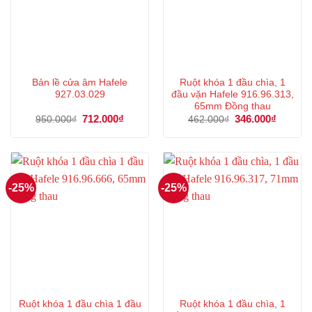
Bản lề cửa âm Hafele
Ruột khóa 1 đầu chìa, 1
927.03.029
đầu vặn Hafele 916.96.313,
65mm Đồng thau
Giá
712.000
₫
Giá
Giá
346.000
₫
Giá
950.000
₫
462.000
₫
gốc
hiện
gốc
hiện
là:
tại
là:
tại
950.000₫.
là:
462.000₫.
là:
712.000₫.
346.000
-25%
-25%
Ruột khóa 1 đầu chìa 1 đầu
Ruột khóa 1 đầu chìa, 1