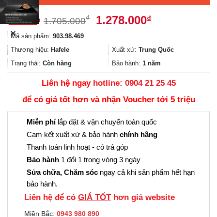
Giá
Giá
1.278.000
₫
₫
1.705.000
gốc
hiện
✕
Mã sản phẩm:
903.98.469
là:
tại
1.705.000₫.
là:
Thương hiệu:
Hafele
Xuất xứ:
Trung Quốc
1.278.000₫.
Trạng thái:
Còn hàng
Bảo hành:
1 năm
Liên hệ ngay
hotline: 0904 21 25 45
để có giá tốt hơn và nhận Voucher tới 5 triệu
Miễn phí
lắp đặt & vận chuyển toàn quốc
Cam kết xuất xứ & bảo hành
chính hãng
Thanh toán linh hoạt - có trả góp
Bảo hành
1 đổi 1 trong vòng 3 ngày
Sửa chữa, Chăm sóc
ngay cả khi sản phẩm hết hạn
bảo hành.
Liên hệ để có
GIÁ TỐT
hơn giá website
Miền Bắc:
0943 980 890