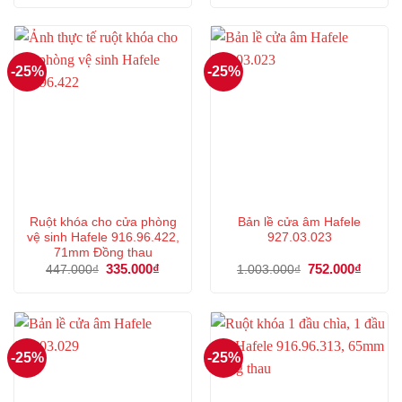
là:
tại
là:
tại
506.000₫.
là:
405.000₫.
là:
379.000₫.
303.000
-25%
-25%
Ruột khóa cho cửa phòng
Bản lề cửa âm Hafele
vệ sinh Hafele 916.96.422,
927.03.023
71mm Đồng thau
Giá
335.000
₫
Giá
Giá
752.000
₫
Giá
447.000
₫
1.003.000
₫
gốc
hiện
gốc
hiện
là:
tại
là:
tại
447.000₫.
là:
1.003.000₫.
là:
335.000₫.
752.00
-25%
-25%