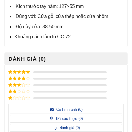
Kích thước tay nắm: 127×55 mm
Dùng với: Cửa gỗ, cửa thép hoặc cửa nhôm
Độ dày cửa: 38-50 mm
Khoảng cách tâm lỗ CC 72
ĐÁNH GIÁ (0)
Được xếp
hạng
5
5
Được xếp
sao
hạng
4
5
Được
sao
xếp
Được
hạng
3
xếp
5 sao
Được
hạng
xếp
Có hình ảnh (
0
)
2
5
hạng
sao
1
Đã xác thực (
0
)
5
sao
Lọc đánh giá (
0
)