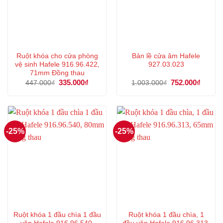
Ruột khóa cho cửa phòng
Bản lề cửa âm Hafele
vệ sinh Hafele 916.96.422,
927.03.023
71mm Đồng thau
Giá
335.000
₫
Giá
Giá
752.000
₫
Giá
447.000
₫
1.003.000
₫
gốc
hiện
gốc
hiện
là:
tại
là:
tại
447.000₫.
là:
1.003.000₫.
là:
335.000₫.
752.00
-25%
-25%
Ruột khóa 1 đầu chìa 1 đầu
Ruột khóa 1 đầu chìa, 1