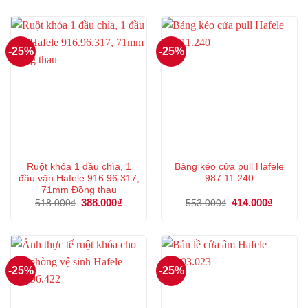
-25%
-25%
Ruột khóa 1 đầu chìa, 1
Bảng kéo cửa pull Hafele
đầu vặn Hafele 916.96.317,
987.11.240
71mm Đồng thau
Giá
388.000
₫
Giá
Giá
414.000
₫
Giá
518.000
₫
553.000
₫
gốc
hiện
gốc
hiện
là:
tại
là:
tại
518.000₫.
là:
553.000₫.
là:
388.000₫.
414.000
-25%
-25%