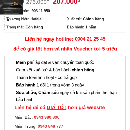
Giá
Giá
207.000
₫
276.000
gốc
hiện
Mã sản phẩm:
903.11.950
là:
tại
276.000₫.
là:
Thương hiệu:
Hafele
Xuất xứ:
Chính hãng
✕
207.000₫.
Trạng thái:
Còn hàng
Bảo hành:
1 năm
Liên hệ ngay
hotline: 0904 21 25 45
để có giá tốt hơn và nhận Voucher tới 5 triệu
Miễn phí
lắp đặt & vận chuyển toàn quốc
Cam kết xuất xứ & bảo hành
chính hãng
Thanh toán linh hoạt - có trả góp
Bảo hành
1 đổi 1 trong vòng 3 ngày
Sửa chữa, Chăm sóc
ngay cả khi sản phẩm hết hạn
bảo hành.
Liên hệ để có
GIÁ TỐT
hơn giá website
Miền Bắc:
0943 980 890
Miền Trung:
0943 848 777