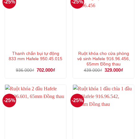
-25%
-25%
Thanh chắn bụi tự động
Ruột khóa cho cửa phòng
833 mm Hafele 950.45.015
vệ sinh Hafele 916.96.456,
65mm Đồng thau
Giá
702.000
₫
Giá
Giá
329.000
₫
Giá
936.000
₫
439.000
₫
gốc
hiện
gốc
hiện
là:
tại
là:
tại
936.000₫.
là:
439.000₫.
là:
702.000₫.
329.000
-25%
-25%