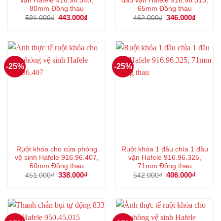
vặn Hafele 916.96.540,
đầu vặn Hafele 916.96.313,
80mm Đồng thau
65mm Đồng thau
Giá
443.000
₫
Giá
Giá
346.000
₫
Giá
591.000
₫
462.000
₫
gốc
hiện
gốc
hiện
là:
tại
là:
tại
591.000₫.
là:
462.000₫.
là:
443.000₫.
346.000
-25%
-25%
Ruột khóa cho cửa phòng
Ruột khóa 1 đầu chìa 1 đầu
vệ sinh Hafele 916.96.407,
vặn Hafele 916.96.325,
60mm Đồng thau
71mm Đồng thau
Giá
338.000
₫
Giá
Giá
406.000
₫
Giá
451.000
₫
542.000
₫
gốc
hiện
gốc
hiện
là:
tại
là:
tại
451.000₫.
là:
542.000₫.
là:
338.000₫.
406.000