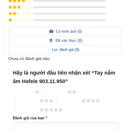
Được xếp
hạng
5
5
Được xếp
sao
hạng
4
5
Được
sao
xếp
Được
hạng
3
xếp
5 sao
Được
hạng
xếp
Có hình ảnh (
0
)
2
5
hạng
sao
1
Đã xác thực (
0
)
5
sao
Lọc đánh giá (
0
)
Chưa có đánh giá nào.
Hãy là người đầu tiên nhận xét “Tay nắm
âm Hafele 903.11.950”
1 trên 5 sao
2 trên 5 sao
3 trên 5 sao
4 trên 5 sao
5 trên 5 sao
Đánh giá của bạn
*