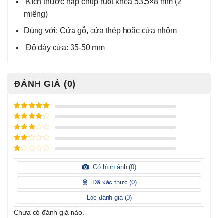
Kích thước nắp chụp ruột khóa 53.5×8 mm (2
miếng)
Dùng với: Cửa gỗ, cửa thép hoặc cửa nhôm
Độ dày cửa: 35-50 mm
ĐÁNH GIÁ (0)
Được xếp
hạng
5
5
Được xếp
sao
hạng
4
5
Được
sao
xếp
Được
hạng
3
xếp
5 sao
Được
hạng
xếp
Có hình ảnh (
0
)
2
5
hạng
sao
1
Đã xác thực (
0
)
5
sao
Lọc đánh giá (
0
)
Chưa có đánh giá nào.