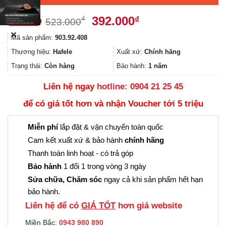
Giá
Giá
392.000
₫
₫
523.000
gốc
hiện
✕
Mã sản phẩm:
903.92.408
là:
tại
523.000₫.
là:
Thương hiệu:
Hafele
Xuất xứ:
Chính hãng
392.000₫.
Trạng thái:
Còn hàng
Bảo hành:
1 năm
Liên hệ ngay
hotline: 0904 21 25 45
để có giá tốt hơn và nhận Voucher tới 5 triệu
Miễn phí
lắp đặt & vận chuyển toàn quốc
Cam kết xuất xứ & bảo hành
chính hãng
Thanh toán linh hoạt - có trả góp
Bảo hành
1 đổi 1 trong vòng 3 ngày
Sửa chữa, Chăm sóc
ngay cả khi sản phẩm hết hạn
bảo hành.
Liên hệ để có
GIÁ TỐT
hơn giá website
Miền Bắc:
0943 980 890