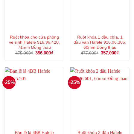
Ruột khóa cho cửa phòng
Ruột khóa 1 đầu chìa, 1
vệ sinh Hafele 916.96.420,
đầu vặn Hafele 916.96.305,
71mm Đồng thau
60mm Đồng thau
Giá
356.000
₫
Giá
Giá
357.000
₫
Giá
475.000
₫
477.000
₫
gốc
hiện
gốc
hiện
là:
tại
là:
tại
475.000₫.
là:
477.000₫.
là:
356.000₫.
357.000
-25%
-25%
Bản lề lá 4BB Hafele
Ruột khóa 2 đầu Hafele