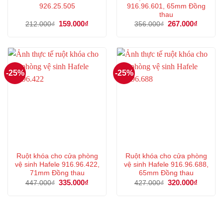
926.25.505
916.96.601, 65mm Đồng
thau
Giá
159.000
₫
Giá
Giá
267.000
₫
Giá
212.000
₫
356.000
₫
gốc
hiện
gốc
hiện
là:
tại
là:
tại
212.000₫.
là:
356.000₫.
là:
159.000₫.
267.000
-25%
-25%
Ruột khóa cho cửa phòng
Ruột khóa cho cửa phòng
vệ sinh Hafele 916.96.422,
vệ sinh Hafele 916.96.688,
71mm Đồng thau
65mm Đồng thau
Giá
335.000
₫
Giá
Giá
320.000
₫
Giá
447.000
₫
427.000
₫
gốc
hiện
gốc
hiện
là:
tại
là:
tại
447.000₫.
là:
427.000₫.
là:
335.000₫.
320.000