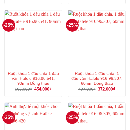
là:
tại
là:
tại
591.000₫.
là:
97.000₫.
là:
443.000₫.
72.000₫.
-25%
-25%
Ruột khóa 1 đầu chìa 1 đầu
Ruột khóa 1 đầu chìa, 1
vặn Hafele 916.96.541,
đầu vặn Hafele 916.96.307,
90mm Đồng thau
60mm Đồng thau
Giá
454.000
₫
Giá
Giá
372.000
₫
Giá
606.000
₫
497.000
₫
gốc
hiện
gốc
hiện
là:
tại
là:
tại
606.000₫.
là:
497.000₫.
là:
454.000₫.
372.000
-25%
-25%