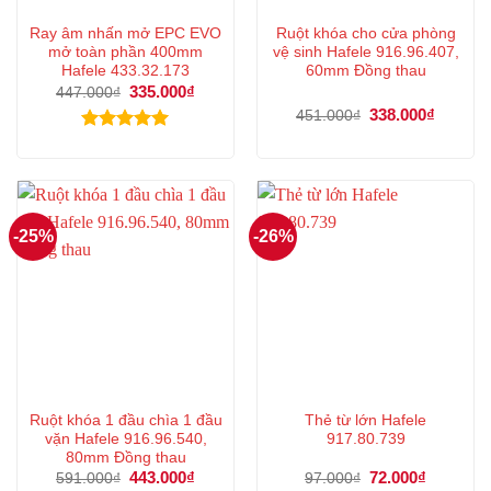
Ray âm nhấn mở EPC EVO
Ruột khóa cho cửa phòng
mở toàn phần 400mm
vệ sinh Hafele 916.96.407,
Hafele 433.32.173
60mm Đồng thau
Giá
335.000
₫
Giá
447.000
₫
gốc
hiện
Giá
338.000
₫
Giá
451.000
₫
là:
tại
gốc
hiện
447.000₫.
là:
là:
tại
Được xếp
335.000₫.
451.000₫.
là:
hạng
5.00
338.000
5 sao
-25%
-26%
Ruột khóa 1 đầu chìa 1 đầu
Thẻ từ lớn Hafele
vặn Hafele 916.96.540,
917.80.739
80mm Đồng thau
Giá
443.000
₫
Giá
Giá
72.000
₫
Giá
591.000
₫
97.000
₫
gốc
hiện
gốc
hiện