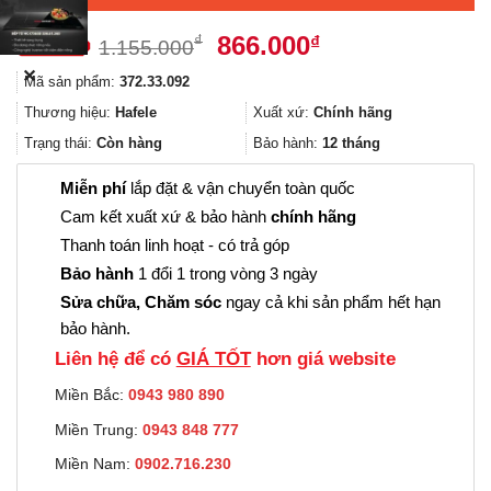
Giá
Giá
866.000
₫
₫
1.155.000
gốc
hiện
✕
Mã sản phẩm:
372.33.092
là:
tại
1.155.000₫.
là:
Thương hiệu:
Hafele
Xuất xứ:
Chính hãng
866.000₫.
Trạng thái:
Còn hàng
Bảo hành:
12 tháng
Miễn phí
lắp đặt & vận chuyển toàn quốc
Cam kết xuất xứ & bảo hành
chính hãng
Thanh toán linh hoạt - có trả góp
Bảo hành
1 đổi 1 trong vòng 3 ngày
Sửa chữa, Chăm sóc
ngay cả khi sản phẩm hết hạn
bảo hành.
Liên hệ để có
GIÁ TỐT
hơn giá website
Miền Bắc:
0943 980 890
Miền Trung:
0943 848 777
Miền Nam:
0902.716.230