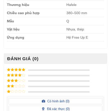
Thương hiệu
Hafele
Chiều cao phù hợp
380–500 mm
Mẫu
Q
Vật liệu
Nhựa, thép
Ứng dụng
Hệ Free Up E
ĐÁNH GIÁ (0)
Được xếp
hạng
5
5
Được xếp
sao
hạng
4
5
Được
sao
xếp
Được
hạng
3
xếp
5 sao
Được
hạng
xếp
Có hình ảnh (
0
)
2
5
hạng
sao
1
Đã xác thực (
0
)
5