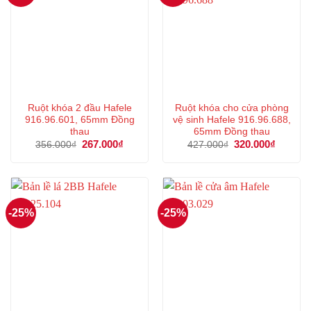
Ruột khóa 2 đầu Hafele
Ruột khóa cho cửa phòng
916.96.601, 65mm Đồng
vệ sinh Hafele 916.96.688,
thau
65mm Đồng thau
Giá
267.000
₫
Giá
Giá
320.000
₫
Giá
356.000
₫
427.000
₫
gốc
hiện
gốc
hiện
là:
tại
là:
tại
356.000₫.
là:
427.000₫.
là:
267.000₫.
320.000
-25%
-25%