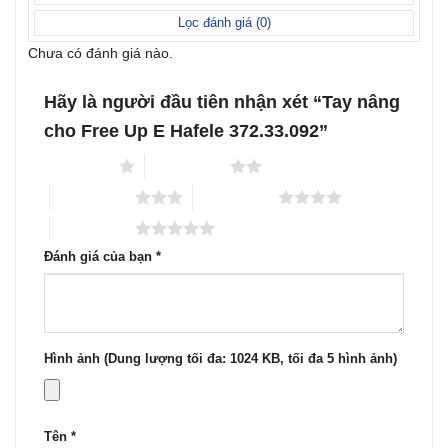
sao
Lọc đánh giá (
0
)
Chưa có đánh giá nào.
Hãy là người đầu tiên nhận xét “Tay nâng
cho Free Up E Hafele 372.33.092”
1 trên 5 sao
2 trên 5 sao
3 trên 5 sao
4 trên 5 sao
5 trên 5 sao
Đánh giá của bạn
*
Hình ảnh (Dung lượng tối đa: 1024 KB, tối đa 5 hình ảnh)
Tên
*