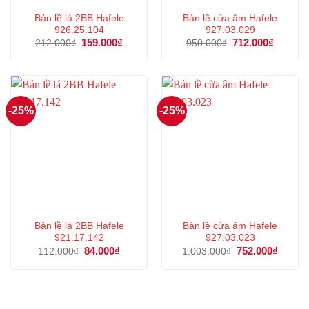
Bản lề lá 2BB Hafele
Bản lề cửa âm Hafele
926.25.104
927.03.029
Giá
159.000
₫
Giá
Giá
712.000
₫
Giá
212.000
₫
950.000
₫
gốc
hiện
gốc
hiện
là:
tại
là:
tại
212.000₫.
là:
950.000₫.
là:
159.000₫.
712.000
-25%
-25%
Bản lề lá 2BB Hafele
Bản lề cửa âm Hafele
921.17.142
927.03.023
Giá
84.000
₫
Giá
Giá
752.000
₫
Giá
112.000
₫
1.003.000
₫
gốc
hiện
gốc
hiện
là:
tại
là:
tại
112.000₫.
là:
1.003.000₫.
là:
84.000₫.
752.00