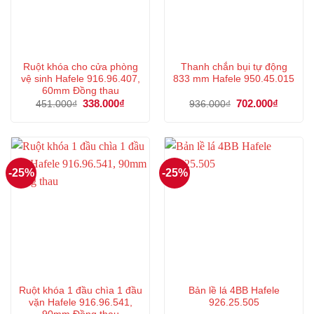
Ruột khóa cho cửa phòng
Thanh chắn bụi tự động
vệ sinh Hafele 916.96.407,
833 mm Hafele 950.45.015
60mm Đồng thau
Giá
338.000
₫
Giá
Giá
702.000
₫
Giá
451.000
₫
936.000
₫
gốc
hiện
gốc
hiện
là:
tại
là:
tại
451.000₫.
là:
936.000₫.
là:
338.000₫.
702.000
-25%
-25%
Ruột khóa 1 đầu chìa 1 đầu
Bản lề lá 4BB Hafele
vặn Hafele 916.96.541,
926.25.505