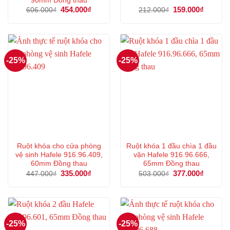
90mm Đồng thau
Giá
454.000
₫
Giá
Giá
159.000
₫
Giá
606.000
₫
212.000
₫
gốc
hiện
gốc
hiện
là:
tại
là:
tại
606.000₫.
là:
212.000₫.
là:
454.000₫.
159.000
-25%
-25%
Ruột khóa cho cửa phòng
Ruột khóa 1 đầu chìa 1 đầu
vệ sinh Hafele 916.96.409,
vặn Hafele 916.96.666,
60mm Đồng thau
65mm Đồng thau
Giá
335.000
₫
Giá
Giá
377.000
₫
Giá
447.000
₫
503.000
₫
gốc
hiện
gốc
hiện
là:
tại
là:
tại
447.000₫.
là:
503.000₫.
là:
335.000₫.
377.000
-25%
-25%