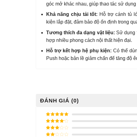
góc mở khác nhau, giúp thao tác sử dụng 
Khả năng chịu tải tốt:
Hỗ trợ cánh tủ l
kiện lắp đặt, đảm bảo độ ổn định trong qu
Tương thích đa dạng vật liệu:
Sử dụng t
hợp nhiều phong cách nội thất hiện đại.
Hỗ trợ kết hợp hệ phụ kiện:
Có thể dùn
Push hoặc bản lề giảm chấn để tăng độ 
ĐÁNH GIÁ (0)
Được xếp
hạng
5
5
Được xếp
sao
hạng
4
5
Được
sao