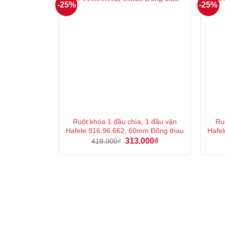
-25%
-25%
Ruột khóa 1 đầu chìa, 1 đầu vặn
Ru
Hafele 916.96.662, 60mm Đồng thau
Hafel
Giá
Giá
313.000
₫
418.000
₫
gốc
hiện
là:
tại
418.000₫.
là:
313.000₫.