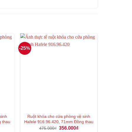
-25%
sinh
Ruột khóa cho cửa phòng vệ sinh
g thau
Hafele 916.96.420, 71mm Đồng thau
á
Giá
Giá
356.000
₫
475.000
₫
ện
gốc
hiện