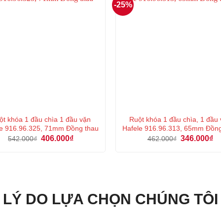
-25%
ột khóa 1 đầu chìa 1 đầu vặn
Ruột khóa 1 đầu chìa, 1 đầu
e 916.96.325, 71mm Đồng thau
Hafele 916.96.313, 65mm Đồn
Giá
Giá
Giá
Gi
406.000
₫
346.000
₫
542.000
₫
462.000
₫
gốc
hiện
gốc
hi
là:
tại
là:
tại
542.000₫.
là:
462.000₫.
là:
406.000₫.
34
LÝ DO LỰA CHỌN CHÚNG TÔI