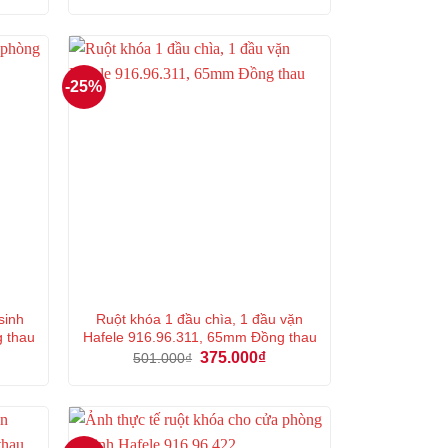
là:
tại
475.000₫.
là:
9.000₫.
356.000₫.
-25%
sinh
Ruột khóa 1 đầu chìa, 1 đầu vặn
g thau
Hafele 916.96.311, 65mm Đồng thau
á
Giá
Giá
375.000
₫
501.000
₫
ện
gốc
hiện
là:
tại
501.000₫.
là:
5.000₫.
375.000₫.