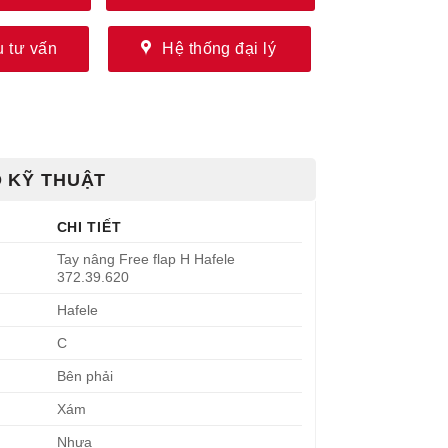
 tư vấn
Hệ thống đại lý
 KỸ THUẬT
CHI TIẾT
Tay nâng Free flap H Hafele
372.39.620
Hafele
C
Bên phải
Xám
Nhựa