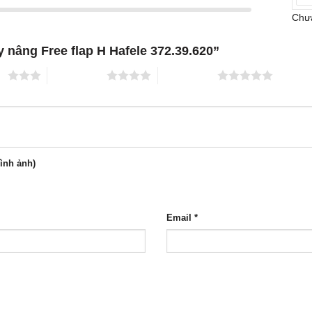
Chưa
y nâng Free flap H Hafele 372.39.620”
ao
4 trên 5 sao
5 trên 5 sao
hình ảnh)
Email
*