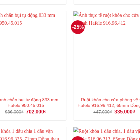
là:
tại
là:
tại
477.000₫.
là:
453.000₫.
là:
357.000₫.
33
-25%
nh chắn bụi tự động 833 mm
Ruột khóa cho cửa phòng vệ 
Hafele 950.45.015
Hafele 916.96.412, 65mm Đồn
Giá
Giá
Giá
Gi
702.000
₫
335.000
₫
936.000
₫
447.000
₫
gốc
hiện
gốc
hi
là:
tại
là:
tại
936.000₫.
là:
447.000₫.
là:
702.000₫.
33