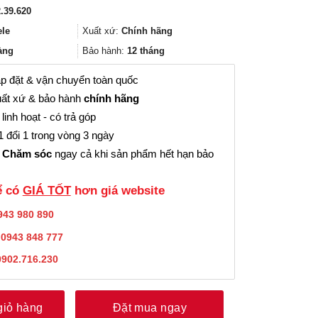
gốc
hiện
.39.620
là:
tại
435.000₫.
là:
ele
Xuất xứ:
Chính hãng
326.000₫.
àng
Bảo hành:
12 tháng
p đặt & vận chuyển toàn quốc
ất xứ & bảo hành
chính hãng
linh hoạt - có trả góp
 đổi 1 trong vòng 3 ngày
 Chăm sóc
ngay cả khi sản phẩm hết hạn bảo
̉ có
GIÁ TỐT
hơn giá website
943 980 890
:
0943 848 777
0902.716.230
giỏ hàng
Đặt mua ngay