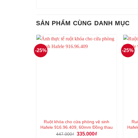
SẢN PHẨM CÙNG DANH MỤC
-25%
-25%
Ruột khóa cho cửa phòng vệ sinh
Ruộ
Hafele 916.96.409, 60mm Đồng thau
Hafel
Giá
Giá
335.000
₫
447.000
₫
gốc
hiện