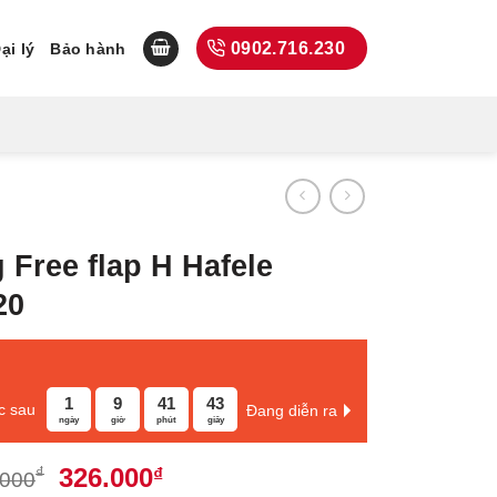
0902.716.230
ại lý
Bảo hành
 Free flap H Hafele
20
1
9
41
42
c sau
Đang diễn ra
ngày
giờ
phút
giây
Giá
Giá
326.000
₫
₫
.000