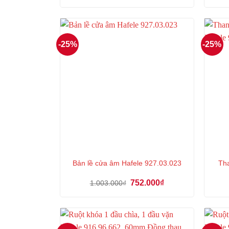
là:
tại
447.000₫.
là:
335.000₫.
-25%
-25%
Tha
Bản lề cửa âm Hafele 927.03.023
Giá
Giá
752.000
₫
1.003.000
₫
gốc
hiện
là:
tại
1.003.000₫.
là:
752.000₫.