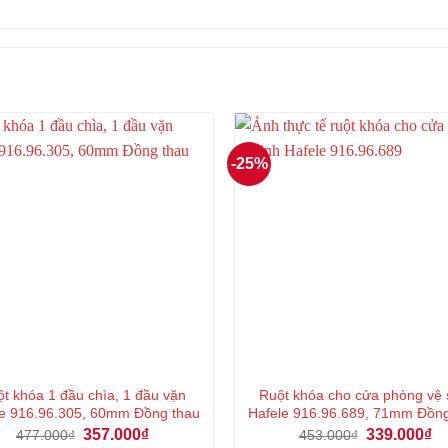
-25%
t khóa 1 đầu chìa, 1 đầu vặn
Ruột khóa cho cửa phòng vệ 
e 916.96.305, 60mm Đồng thau
Hafele 916.96.689, 71mm Đồn
Giá
Giá
Giá
Gi
357.000
₫
339.000
₫
477.000
₫
453.000
₫
gốc
hiện
gốc
hi