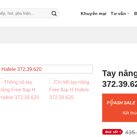
Khuyến mại
Tư vấn
Đ
Tay nâng
372.39.6
F
ASH SALE
Kết thú
435