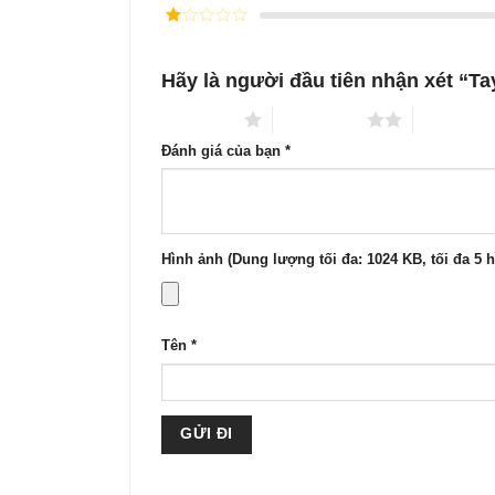
xếp
Được
hạng
3
xếp
5 sao
Được
hạng
xếp
2
5
hạng
sao
Hãy là người đầu tiên nhận xét “Ta
1
5
sao
1 trên 5 sao
2 trên 5 sao
3 trên 5 s
Đánh giá của bạn
*
Hình ảnh (Dung lượng tối đa: 1024 KB, tối đa 5 
Tên
*