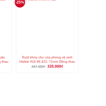
-25%
 vặn
Ruột khóa cho cửa phòng vệ sinh
g thau
Hafele 916.96.422, 71mm Đồng thau
á
Giá
Giá
335.000
₫
447.000
₫
ện
gốc
hiện
là:
tại
447.000₫.
là:
6.000₫.
335.000₫.