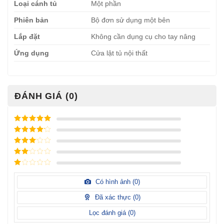
Loại cánh tủ
Một phần
Phiên bản
Bộ đơn sử dụng một bên
Lắp đặt
Không cần dụng cụ cho tay nâng
Ứng dụng
Cửa lật tủ nội thất
ĐÁNH GIÁ (0)
Được xếp
hạng
5
5
Được xếp
sao
hạng
4
5
Được
sao
xếp
Được
hạng
3
xếp
5 sao
Được
hạng
xếp
Có hình ảnh (
0
)
2
5
hạng
sao
1
Đã xác thực (
0
)
5
sao
Lọc đánh giá (
0
)