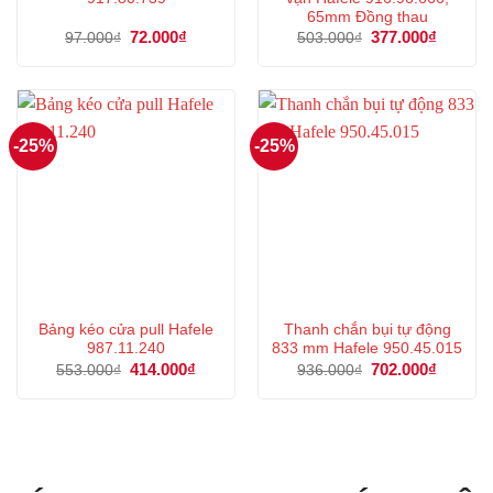
65mm Đồng thau
Giá
72.000
₫
Giá
Giá
377.000
₫
Giá
97.000
₫
503.000
₫
gốc
hiện
gốc
hiện
là:
tại
là:
tại
97.000₫.
là:
503.000₫.
là:
72.000₫.
377.000
-25%
-25%
Bảng kéo cửa pull Hafele
Thanh chắn bụi tự động
987.11.240
833 mm Hafele 950.45.015
Giá
414.000
₫
Giá
Giá
702.000
₫
Giá
553.000
₫
936.000
₫
gốc
hiện
gốc
hiện
là:
tại
là:
tại
553.000₫.
là:
936.000₫.
là:
414.000₫.
702.000