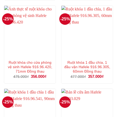
439.000₫.
là:
518.000₫.
là:
329.000₫.
388.000
-25%
-25%
Ruột khóa cho cửa phòng
Ruột khóa 1 đầu chìa, 1
vệ sinh Hafele 916.96.420,
đầu vặn Hafele 916.96.305,
71mm Đồng thau
60mm Đồng thau
Giá
356.000
₫
Giá
Giá
357.000
₫
Giá
475.000
₫
477.000
₫
gốc
hiện
gốc
hiện
là:
tại
là:
tại
475.000₫.
là:
477.000₫.
là:
356.000₫.
357.000
-25%
-25%