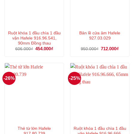
Ruột khóa 1 đầu chìa 1 đầu
Bản lề cửa âm Hafele
vặn Hafele 916.96.541,
927.03.029
90mm Đồng thau
Giá
454.000
₫
Giá
Giá
712.000
₫
Giá
606.000
₫
950.000
₫
gốc
hiện
gốc
hiện
là:
tại
là:
tại
606.000₫.
là:
950.000₫.
là:
454.000₫.
712.000
-26%
-25%
Thẻ từ lớn Hafele
Ruột khóa 1 đầu chìa 1 đầu
917.80.739
vặn Hafele 916.96.666,