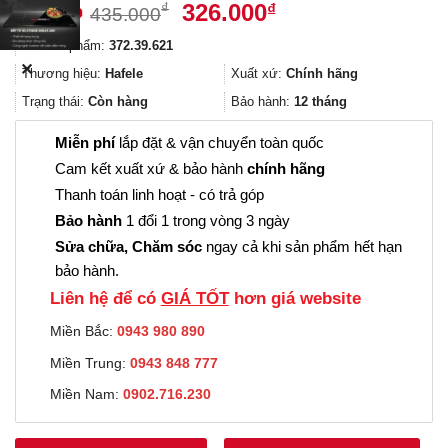
Giá
Giá
326.000
₫
₫
435.000
gốc
hiện
Mã sản phẩm:
372.39.621
là:
tại
✕
435.000₫.
là:
Thương hiệu:
Hafele
Xuất xứ:
Chính hãng
326.000₫.
Trạng thái:
Còn hàng
Bảo hành:
12 tháng
Miễn phí
lắp đặt & vận chuyển toàn quốc
Cam kết xuất xứ & bảo hành
chính hãng
Thanh toán linh hoạt - có trả góp
Bảo hành
1 đổi 1 trong vòng 3 ngày
Sửa chữa, Chăm sóc
ngay cả khi sản phẩm hết hạn
bảo hành.
Liên hệ để có
GIÁ TỐT
hơn giá website
Miền Bắc:
0943 980 890
Miền Trung:
0943 848 777
Miền Nam:
0902.716.230