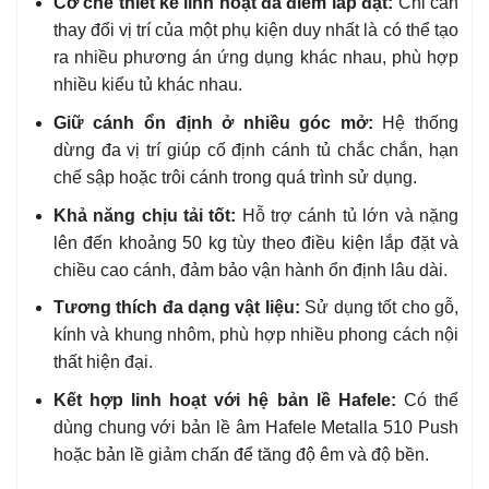
Cơ chế thiết kế linh hoạt đa điểm lắp đặt:
Chỉ cần
thay đổi vị trí của một phụ kiện duy nhất là có thể tạo
ra nhiều phương án ứng dụng khác nhau, phù hợp
nhiều kiểu tủ khác nhau.
Giữ cánh ổn định ở nhiều góc mở:
Hệ thống
dừng đa vị trí giúp cố định cánh tủ chắc chắn, hạn
chế sập hoặc trôi cánh trong quá trình sử dụng.
Khả năng chịu tải tốt:
Hỗ trợ cánh tủ lớn và nặng
lên đến khoảng 50 kg tùy theo điều kiện lắp đặt và
chiều cao cánh, đảm bảo vận hành ổn định lâu dài.
Tương thích đa dạng vật liệu:
Sử dụng tốt cho gỗ,
kính và khung nhôm, phù hợp nhiều phong cách nội
thất hiện đại.
Kết hợp linh hoạt với hệ bản lề Hafele:
Có thể
dùng chung với bản lề âm Hafele Metalla 510 Push
hoặc bản lề giảm chấn để tăng độ êm và độ bền.