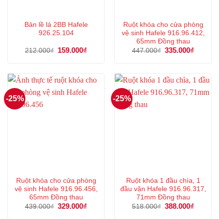
Bản lề lá 2BB Hafele
Ruột khóa cho cửa phòng
926.25.104
vệ sinh Hafele 916.96.412,
65mm Đồng thau
Giá
159.000
₫
Giá
Giá
335.000
₫
Giá
212.000
₫
447.000
₫
gốc
hiện
gốc
hiện
là:
tại
là:
tại
212.000₫.
là:
447.000₫.
là:
159.000₫.
335.000
-25%
-25%
Ruột khóa cho cửa phòng
Ruột khóa 1 đầu chìa, 1
vệ sinh Hafele 916.96.456,
đầu vặn Hafele 916.96.317,
65mm Đồng thau
71mm Đồng thau
Giá
329.000
₫
Giá
Giá
388.000
₫
Giá
439.000
₫
518.000
₫
gốc
hiện
gốc
hiện
là:
tại
là:
tại