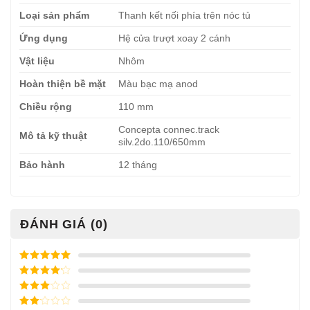
Loại sản phẩm
Thanh kết nối phía trên nóc tủ
Ứng dụng
Hệ cửa trượt xoay 2 cánh
Vật liệu
Nhôm
Hoàn thiện bề mặt
Màu bạc mạ anod
Chiều rộng
110 mm
Concepta connec.track
Mô tả kỹ thuật
silv.2do.110/650mm
Bảo hành
12 tháng
ĐÁNH GIÁ (0)
Được xếp
hạng
5
5
Được xếp
sao
hạng
4
5
Được
sao
xếp