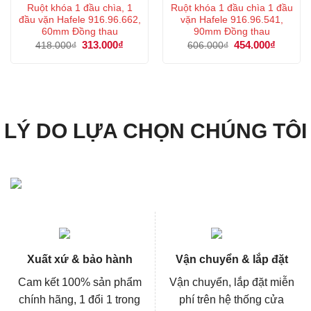
Ruột khóa 1 đầu chìa, 1
Ruột khóa 1 đầu chìa 1 đầu
đầu vặn Hafele 916.96.662,
vặn Hafele 916.96.541,
60mm Đồng thau
90mm Đồng thau
Giá
313.000
₫
Giá
Giá
454.000
₫
Giá
418.000
₫
606.000
₫
gốc
hiện
gốc
hiện
là:
tại
là:
tại
418.000₫.
là:
606.000₫.
là:
313.000₫.
454.000
LÝ DO LỰA CHỌN CHÚNG TÔI
Xuất xứ & bảo hành
Vận chuyển & lắp đặt
Cam kết 100% sản phẩm
Vận chuyển, lắp đặt miễn
chính hãng, 1 đổi 1 trong
phí trên hệ thống cửa