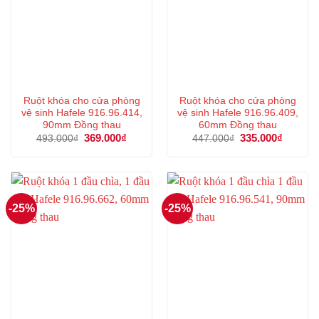
Ruột khóa cho cửa phòng
Ruột khóa cho cửa phòng
vệ sinh Hafele 916.96.414,
vệ sinh Hafele 916.96.409,
90mm Đồng thau
60mm Đồng thau
Giá
369.000
₫
Giá
Giá
335.000
₫
Giá
493.000
₫
447.000
₫
gốc
hiện
gốc
hiện
là:
tại
là:
tại
493.000₫.
là:
447.000₫.
là:
369.000₫.
335.000
-25%
-25%