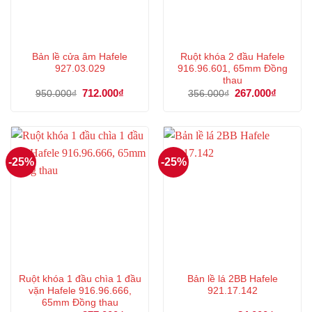
Bản lề cửa âm Hafele
Ruột khóa 2 đầu Hafele
927.03.029
916.96.601, 65mm Đồng
thau
Giá
712.000
₫
Giá
Giá
267.000
₫
Giá
950.000
₫
356.000
₫
gốc
hiện
gốc
hiện
là:
tại
là:
tại
950.000₫.
là:
356.000₫.
là:
712.000₫.
267.000
-25%
-25%
Ruột khóa 1 đầu chìa 1 đầu
Bản lề lá 2BB Hafele
vặn Hafele 916.96.666,
921.17.142
65mm Đồng thau