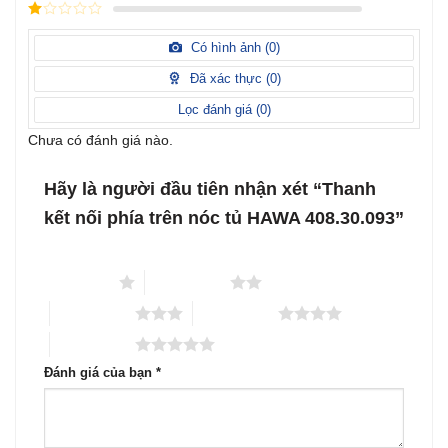
Được
hạng
3
xếp
5 sao
Được
hạng
xếp
Có hình ảnh (
0
)
2
5
hạng
sao
1
Đã xác thực (
0
)
5
sao
Lọc đánh giá (
0
)
Chưa có đánh giá nào.
Hãy là người đầu tiên nhận xét “Thanh
kết nối phía trên nóc tủ HAWA 408.30.093”
1 trên 5 sao
2 trên 5 sao
3 trên 5 sao
4 trên 5 sao
5 trên 5 sao
Đánh giá của bạn
*