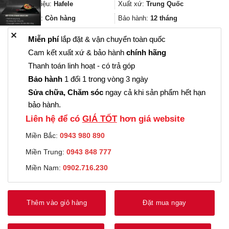
8.694.000₫.
là:
Thương hiệu:
Hafele
Xuất xứ:
Trung Quốc
6.520.000₫.
Trạng thái:
Còn hàng
Bảo hành:
12 tháng
✕
Miễn phí
lắp đặt & vận chuyển toàn quốc
Cam kết xuất xứ & bảo hành
chính hãng
Thanh toán linh hoạt - có trả góp
Bảo hành
1 đổi 1 trong vòng 3 ngày
Sửa chữa, Chăm sóc
ngay cả khi sản phẩm hết hạn
bảo hành.
Liên hệ để có
GIÁ TỐT
hơn giá website
Miền Bắc:
0943 980 890
Miền Trung:
0943 848 777
Miền Nam:
0902.716.230
Thêm vào giỏ hàng
Đặt mua ngay