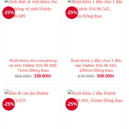
-25%
-25%
Ruột khóa cho cửa phòng
Ruột khóa 1 đầu chìa 1 đầu
vệ sinh Hafele 916.96.689,
vặn Hafele 916.96.542,
71mm Đồng thau
100mm Đồng thau
Giá
339.000
₫
Giá
Giá
508.000
₫
Giá
453.000
₫
678.000
₫
gốc
hiện
gốc
hiện
là:
tại
là:
tại
453.000₫.
là:
678.000₫.
là:
339.000₫.
508.000
-25%
-25%