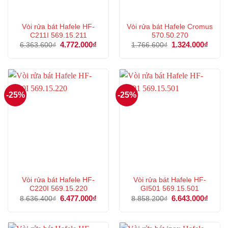
Vòi rửa bát Hafele HF-
Vòi rửa bát Hafele Cromus
C211I 569.15.211
570.50.270
Giá
4.772.000
₫
Giá
Giá
1.324.000
₫
Giá
6.363.600
₫
1.766.600
₫
gốc
hiện
gốc
hiện
là:
tại
là:
tại
6.363.600₫.
là:
1.766.600₫.
là:
4.772.000₫.
1.324
-25%
-25%
Vòi rửa bát Hafele HF-
Vòi rửa bát Hafele HF-
C220I 569.15.220
GI501 569.15.501
Giá
6.477.000
₫
Giá
Giá
6.643.000
₫
Giá
8.636.400
₫
8.858.200
₫
gốc
hiện
gốc
hiện
là:
tại
là:
tại
8.636.400₫.
là:
8.858.200₫.
là:
6.477.000₫.
6.643