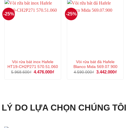
1.871.000₫.
9.474
-25%
-25%
Vòi rửa bát inox Hafele
Vòi rửa bát đá Hafele
HT19-CH2P271 570.51.060
Blanco Mida 569.07.900
Giá
4.476.000
₫
Giá
Giá
3.442.000
₫
Giá
5.968.600
₫
4.590.000
₫
gốc
hiện
gốc
hiện
là:
tại
là:
tại
5.968.600₫.
là:
4.590.000₫.
là:
4.476.000₫.
3.442
LÝ DO LỰA CHỌN CHÚNG TÔI