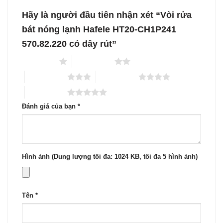
Hãy là người đầu tiên nhận xét “Vòi rửa
bát nóng lạnh Hafele HT20-CH1P241
570.82.220 có dây rút”
1 trên 5 sao
2 trên 5 sao
3 trên 5 sao
4 trên 5 sao
5 trên 5 sao
Đánh giá của bạn
*
Hình ảnh (Dung lượng tối đa: 1024 KB, tối đa 5 hình ảnh)
Tên
*