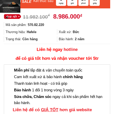
Kết thúc sau
F
ASH SALE
ngày
giờ
phút
giây
Giá
Giá
8.986.000
₫
₫
11.982.100
✕
gốc
hiện
Mã sản phẩm:
570.82.220
là:
tại
11.982.100₫.
là:
Thương hiệu:
Hafele
Xuất xứ:
Đức
8.986.000₫.
Trạng thái:
Còn hàng
Bảo hành:
2 năm
Liên hệ ngay
hotline
để có giá tốt hơn và nhận voucher tới 5tr
Miễn phí
lắp đặt & vận chuyển toàn quốc
Cam kết xuất xứ & bảo hành
chính hãng
Thanh toán linh hoạt - có trả góp
Bảo hành
1 đổi 1 trong vòng 3 ngày
Sửa chữa, Chăm sóc
ngay cả khi sản phẩm hết hạn
bảo hành.
Liên hệ để có
GIÁ TỐT
hơn giá website