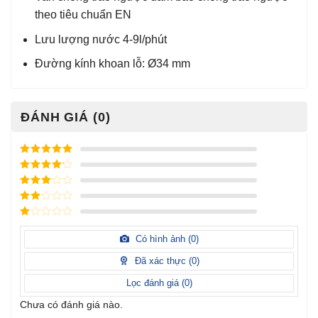
theo tiêu chuẩn EN
Lưu lượng nước 4-9l/phút
Đường kính khoan lỗ: Ø34 mm
ĐÁNH GIÁ (0)
Được xếp
hạng
5
5
Được xếp
sao
hạng
4
5
Được
sao
xếp
Được
hạng
3
xếp
5 sao
Được
hạng
xếp
Có hình ảnh (
0
)
2
5
hạng
sao
1
Đã xác thực (
0
)
5
sao
Lọc đánh giá (
0
)
Chưa có đánh giá nào.