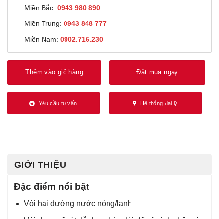
Miền Bắc:
0943 980 890
Miền Trung:
0943 848 777
Miền Nam:
0902.716.230
Thêm vào giỏ hàng
Đặt mua ngay
Yêu cầu tư vấn
Hệ thống đại lý
GIỚI THIỆU
Đặc điểm nổi bật
Vòi hai đường nước nóng/lạnh