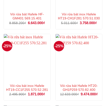
Vòi rửa bát Hafele HF-
Vòi rửa bát inox Hafele
GM401 569.15.401
HT19-CH1F281 570.51.030
Giá
6.643.000
₫
Giá
Giá
3.758.000
₫
Giá
8.858.200
₫
5.011.600
₫
gốc
hiện
gốc
hiện
là:
tại
là:
tại
8.858.200₫.
là:
5.011.600₫.
là:
6.643.000₫.
3.758
-25%
-25%
Vòi rửa bát inox Hafele
Vòi rửa bát Hafele HT20-
HT19-CC1F255 570.52.281
GH1P259 570.82.400
Giá
1.871.000
₫
Giá
Giá
9.474.000
₫
Giá
2.495.900
₫
12.633.000
₫
gốc
hiện
gốc
hiện
là:
tại
là:
tại
2.495.900₫.
là:
12.633.000₫.
là: