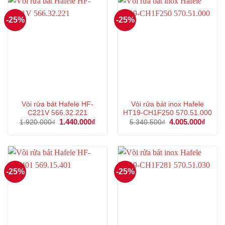
-25%
-25%
Vòi rửa bát Hafele HF-
Vòi rửa bát inox Hafele
C221V 566.32.221
HT19-CH1F250 570.51.000
Giá
1.440.000
₫
Giá
Giá
4.005.000
₫
Giá
1.920.000
₫
5.340.500
₫
gốc
hiện
gốc
hiện
là:
tại
là:
tại
1.920.000₫.
là:
5.340.500₫.
là:
1.440.000₫.
4.005
-25%
-25%