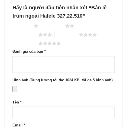
Hãy là người đầu tiên nhận xét “Bản lề
trùm ngoài Hafele 327.22.510”
1 trên 5 sao
2 trên 5 sao
3 trên 5 sao
4 trên 5 sao
5 trên 5 sao
Đánh giá của bạn
*
Hình ảnh (Dung lượng tối đa: 1024 KB, tối đa 5 hình ảnh)
Tên
*
Email
*