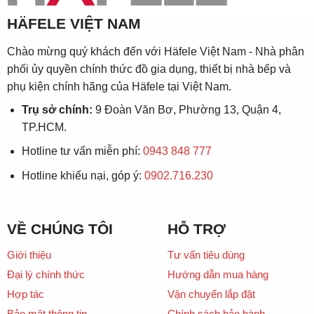
HÄFELE VIỆT NAM
Chào mừng quý khách đến với Häfele Việt Nam - Nhà phân
phối ủy quyền chính thức đồ gia dụng, thiết bị nhà bếp và
phụ kiện chính hãng của Häfele tại Việt Nam.
Trụ sở chính:
9 Đoàn Văn Bơ, Phường 13, Quận 4,
TP.HCM.
Hotline tư vấn miễn phí:
0943 848 777
Hotline khiếu nại, góp ý:
0902.716.230
VỀ CHÚNG TÔI
HỖ TRỢ
Giới thiệu
Tư vấn tiêu dùng
Đại lý chính thức
Hướng dẫn mua hàng
Hợp tác
Vận chuyển lắp đặt
Bảo mật thông tin
Chính sách bảo hành