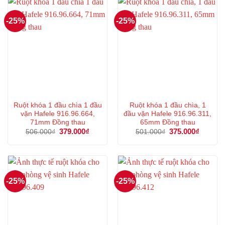
-25%
-25%
Ruột khóa 1 đầu chìa 1 đầu
Ruột khóa 1 đầu chìa, 1
vặn Hafele 916.96.664,
đầu vặn Hafele 916.96.311,
71mm Đồng thau
65mm Đồng thau
Giá
379.000
₫
Giá
Giá
375.000
₫
Giá
506.000
₫
501.000
₫
gốc
hiện
gốc
hiện
là:
tại
là:
tại
506.000₫.
là:
501.000₫.
là:
379.000₫.
375.000
-25%
-25%