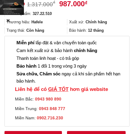
Giá
Giá
987.000
₫
₫
1.317.000
gốc
hiện
Mã sản phẩm:
327.22.510
là:
tại
✕
1.317.000₫.
là:
Thương hiệu:
Hafele
Xuất xứ:
Chính hãng
987.000₫.
Trạng thái:
Còn hàng
Bảo hành:
12 tháng
Miễn phí
lắp đặt & vận chuyển toàn quốc
Cam kết xuất xứ & bảo hành
chính hãng
Thanh toán linh hoạt - có trả góp
Bảo hành
1 đổi 1 trong vòng 3 ngày
Sửa chữa, Chăm sóc
ngay cả khi sản phẩm hết hạn
bảo hành.
Liên hệ để có
GIÁ TỐT
hơn giá website
Miền Bắc:
0943 980 890
Miền Trung:
0943 848 777
Miền Nam:
0902.716.230