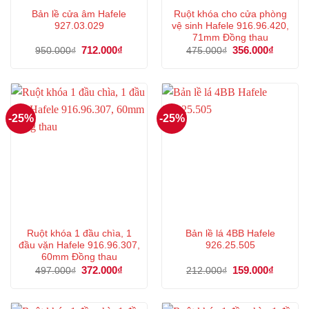
Bản lề cửa âm Hafele
Ruột khóa cho cửa phòng
927.03.029
vệ sinh Hafele 916.96.420,
71mm Đồng thau
Giá
712.000
₫
Giá
Giá
356.000
₫
Giá
950.000
₫
475.000
₫
gốc
hiện
gốc
hiện
là:
tại
là:
tại
950.000₫.
là:
475.000₫.
là:
712.000₫.
356.000
-25%
-25%
Ruột khóa 1 đầu chìa, 1
Bản lề lá 4BB Hafele
đầu vặn Hafele 916.96.307,
926.25.505
60mm Đồng thau
Giá
372.000
₫
Giá
Giá
159.000
₫
Giá
497.000
₫
212.000
₫
gốc
hiện
gốc
hiện
là:
tại
là:
tại
497.000₫.
là:
212.000₫.
là:
372.000₫.
159.000