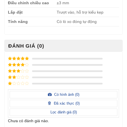
Điều chỉnh chiều cao
±3 mm
Lắp đặt
Trượt vào, hỗ trợ kiểu kẹp
Tính năng
Có lò xo đóng tự động
ĐÁNH GIÁ (0)
Được xếp
hạng
5
5
Được xếp
sao
hạng
4
5
Được
sao
xếp
Được
hạng
3
xếp
5 sao
Được
hạng
xếp
Có hình ảnh (
0
)
2
5
hạng
sao
1
Đã xác thực (
0
)
5
sao
Lọc đánh giá (
0
)
Chưa có đánh giá nào.