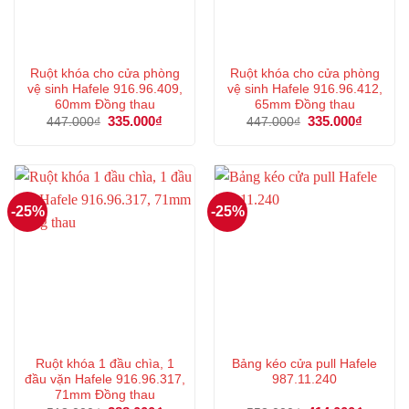
Ruột khóa cho cửa phòng
Ruột khóa cho cửa phòng
vệ sinh Hafele 916.96.409,
vệ sinh Hafele 916.96.412,
60mm Đồng thau
65mm Đồng thau
Giá
335.000
₫
Giá
Giá
335.000
₫
Giá
447.000
₫
447.000
₫
gốc
hiện
gốc
hiện
là:
tại
là:
tại
447.000₫.
là:
447.000₫.
là:
335.000₫.
335.000
-25%
-25%
Ruột khóa 1 đầu chìa, 1
Bảng kéo cửa pull Hafele
đầu vặn Hafele 916.96.317,
987.11.240
71mm Đồng thau