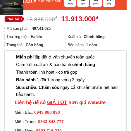
Kết thúc sau
F
ASH SALE
ngày
giờ
phút
giây
Giá
Giá
11.913.000
₫
₫
15.885.000
✕
gốc
hiện
Mã sản phẩm:
407.41.025
là:
tại
15.885.000₫.
là:
Thương hiệu:
Hafele
Xuất xứ:
Chính hãng
11.913.000
Trạng thái:
Còn hàng
Bảo hành:
1 năm
Miễn phí
lắp đặt & vận chuyển toàn quốc
Cam kết xuất xứ & bảo hành
chính hãng
Thanh toán linh hoạt - có trả góp
Bảo hành
1 đổi 1 trong vòng 3 ngày
Sửa chữa, Chăm sóc
ngay cả khi sản phẩm hết hạn
bảo hành.
Liên hệ để có
GIÁ TỐT
hơn giá website
Miền Bắc:
0943 980 890
Miền Trung:
0943 848 777
Miền Nam:
0902.716.230