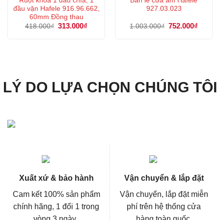
Ruột khóa 1 đầu chìa, 1
Bản lề cửa âm Hafele
đầu vặn Hafele 916.96.662,
927.03.023
60mm Đồng thau
Giá
313.000
₫
Giá
Giá
752.000
₫
Giá
418.000
₫
1.003.000
₫
gốc
hiện
gốc
hiện
là:
tại
là:
tại
418.000₫.
là:
1.003.000₫.
là:
313.000₫.
752.00
LÝ DO LỰA CHỌN CHÚNG TÔI
Xuất xứ & bảo hành
Vận chuyển & lắp đặt
Cam kết 100% sản phẩm
Vận chuyển, lắp đặt miễn
chính hãng, 1 đổi 1 trong
phí trên hệ thống cửa
vòng 3 ngày..
hàng toàn quốc.