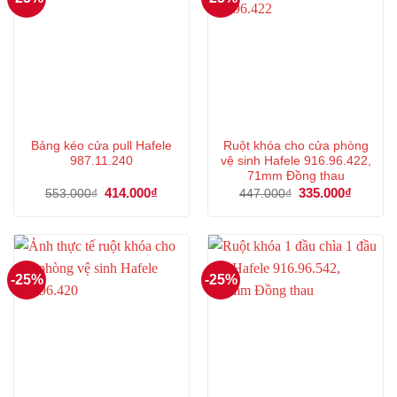
Bảng kéo cửa pull Hafele
Ruột khóa cho cửa phòng
987.11.240
vệ sinh Hafele 916.96.422,
71mm Đồng thau
Giá
414.000
₫
Giá
Giá
335.000
₫
Giá
553.000
₫
447.000
₫
gốc
hiện
gốc
hiện
là:
tại
là:
tại
553.000₫.
là:
447.000₫.
là:
414.000₫.
335.000
-25%
-25%