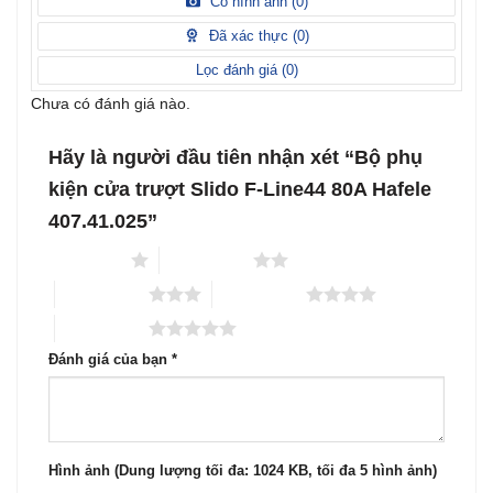
Có hình ảnh (
0
)
2
5
hạng
sao
1
Đã xác thực (
0
)
5
sao
Lọc đánh giá (
0
)
Chưa có đánh giá nào.
Hãy là người đầu tiên nhận xét “Bộ phụ
kiện cửa trượt Slido F-Line44 80A Hafele
407.41.025”
1 trên 5 sao
2 trên 5 sao
3 trên 5 sao
4 trên 5 sao
5 trên 5 sao
Đánh giá của bạn
*
Hình ảnh (Dung lượng tối đa: 1024 KB, tối đa 5 hình ảnh)