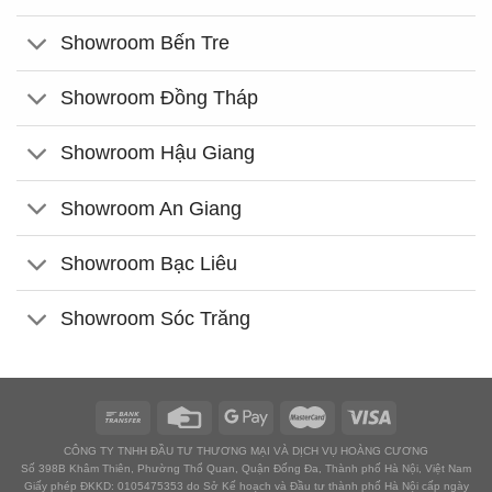
Showroom Bến Tre
Showroom Đồng Tháp
Showroom Hậu Giang
Showroom An Giang
Showroom Bạc Liêu
Showroom Sóc Trăng
CÔNG TY TNHH ĐẦU TƯ THƯƠNG MẠI VÀ DỊCH VỤ HOÀNG CƯƠNG
Số 398B Khâm Thiên, Phường Thổ Quan, Quận Đống Đa, Thành phố Hà Nội, Việt Nam
Giấy phép ĐKKD: 0105475353 do Sở Kế hoạch và Đầu tư thành phố Hà Nội cấp ngày