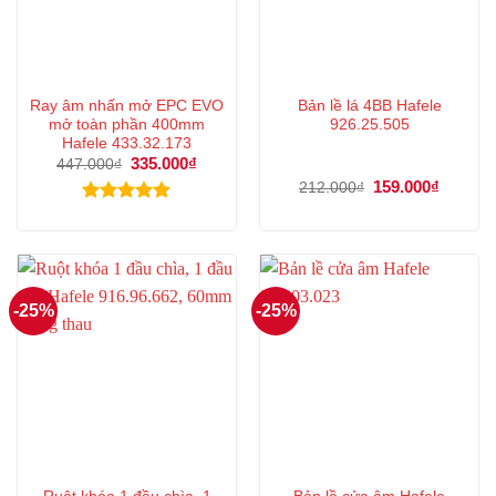
Ray âm nhấn mở EPC EVO
Bản lề lá 4BB Hafele
mở toàn phần 400mm
926.25.505
Hafele 433.32.173
Giá
335.000
₫
Giá
447.000
₫
gốc
hiện
Giá
159.000
₫
Giá
212.000
₫
là:
tại
gốc
hiện
447.000₫.
là:
là:
tại
Được xếp
335.000₫.
212.000₫.
là:
hạng
5.00
159.000
5 sao
-25%
-25%