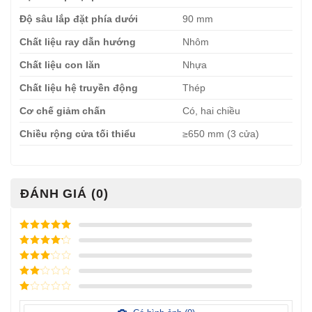
Độ sâu lắp đặt phía dưới
90 mm
Chất liệu ray dẫn hướng
Nhôm
Chất liệu con lăn
Nhựa
Chất liệu hệ truyền động
Thép
Cơ chế giảm chấn
Có, hai chiều
Chiều rộng cửa tối thiểu
≥650 mm (3 cửa)
ĐÁNH GIÁ (0)
Được xếp
hạng
5
5
Được xếp
sao
hạng
4
5
Được
sao
xếp
Được
hạng
3
xếp
5 sao
Được
hạng
xếp