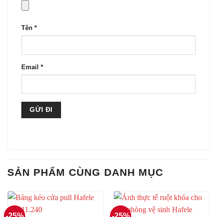
Tên
*
Email
*
SẢN PHẨM CÙNG DANH MỤC
-25%
-25%