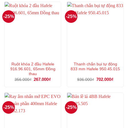
443.000₫.
159.000
-25%
-25%
Ruột khóa 2 đầu Hafele
Thanh chắn bụi tự động
916.96.601, 65mm Đồng
833 mm Hafele 950.45.015
thau
Giá
267.000
₫
Giá
Giá
702.000
₫
Giá
356.000
₫
936.000
₫
gốc
hiện
gốc
hiện
là:
tại
là:
tại
356.000₫.
là:
936.000₫.
là:
267.000₫.
702.000
-25%
-25%