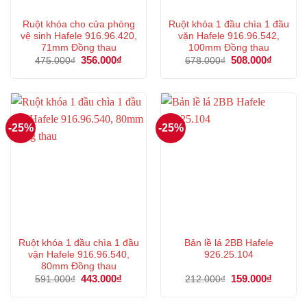
Ruột khóa cho cửa phòng
Ruột khóa 1 đầu chìa 1 đầu
vệ sinh Hafele 916.96.420,
vặn Hafele 916.96.542,
71mm Đồng thau
100mm Đồng thau
Giá
356.000
₫
Giá
Giá
508.000
₫
Giá
475.000
₫
678.000
₫
gốc
hiện
gốc
hiện
là:
tại
là:
tại
475.000₫.
là:
678.000₫.
là:
356.000₫.
508.000
-25%
-25%
Ruột khóa 1 đầu chìa 1 đầu
Bản lề lá 2BB Hafele
vặn Hafele 916.96.540,
926.25.104
80mm Đồng thau
Giá
443.000
₫
Giá
Giá
159.000
₫
Giá
591.000
₫
212.000
₫
gốc
hiện
gốc
hiện
là:
tại
là:
tại
591.000₫.
là:
212.000₫.
là: