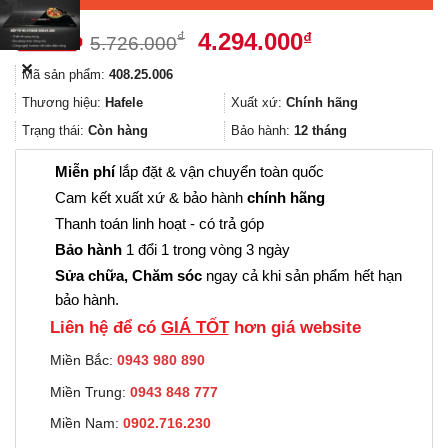
Giá
Giá
4.294.000
₫
₫
5.726.000
gốc
hiện
✕
Mã sản phẩm:
408.25.006
là:
tại
5.726.000₫.
là:
Thương hiệu:
Hafele
Xuất xứ:
Chính hãng
4.294.000₫.
Trạng thái:
Còn hàng
Bảo hành:
12 tháng
Miễn phí
lắp đặt & vận chuyển toàn quốc
Cam kết xuất xứ & bảo hành
chính hãng
Thanh toán linh hoạt - có trả góp
Bảo hành
1 đổi 1 trong vòng 3 ngày
Sửa chữa, Chăm sóc
ngay cả khi sản phẩm hết hạn
bảo hành.
Liên hệ để có
GIÁ TỐT
hơn giá website
Miền Bắc:
0943 980 890
Miền Trung:
0943 848 777
Miền Nam:
0902.716.230