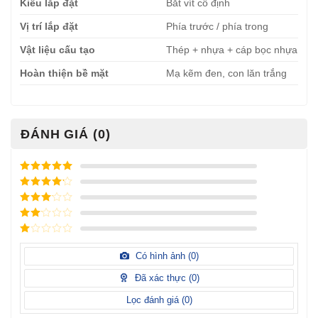
Kiểu lắp đặt
Bắt vít cố định
Vị trí lắp đặt
Phía trước / phía trong
Vật liệu cấu tạo
Thép + nhựa + cáp bọc nhựa
Hoàn thiện bề mặt
Mạ kẽm đen, con lăn trắng
ĐÁNH GIÁ (0)
Được xếp
hạng
5
5
Được xếp
sao
hạng
4
5
Được
sao
xếp
Được
hạng
3
xếp
5 sao
Được
hạng
xếp
Có hình ảnh (
0
)
2
5
hạng
sao
1
Đã xác thực (
0
)
5
sao
Lọc đánh giá (
0
)