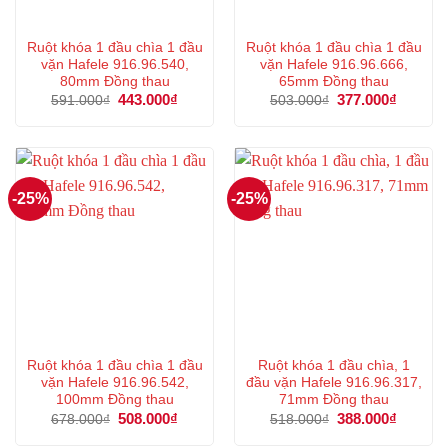
Ruột khóa 1 đầu chìa 1 đầu
Ruột khóa 1 đầu chìa 1 đầu
vặn Hafele 916.96.540,
vặn Hafele 916.96.666,
80mm Đồng thau
65mm Đồng thau
Giá
443.000
₫
Giá
Giá
377.000
₫
Giá
591.000
₫
503.000
₫
gốc
hiện
gốc
hiện
là:
tại
là:
tại
591.000₫.
là:
503.000₫.
là:
443.000₫.
377.000
-25%
-25%
Ruột khóa 1 đầu chìa 1 đầu
Ruột khóa 1 đầu chìa, 1
vặn Hafele 916.96.542,
đầu vặn Hafele 916.96.317,
100mm Đồng thau
71mm Đồng thau
Giá
508.000
₫
Giá
Giá
388.000
₫
Giá
678.000
₫
518.000
₫
gốc
hiện
gốc
hiện
là:
tại
là:
tại