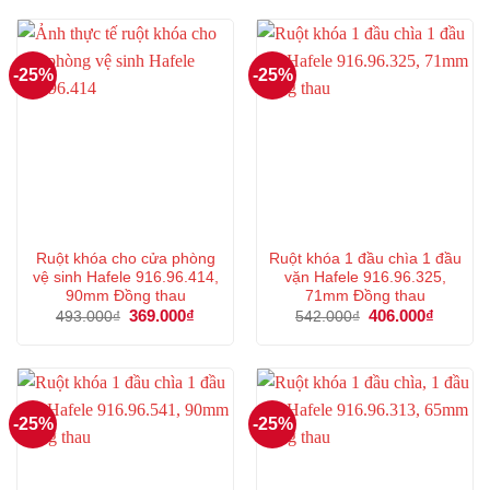
678.000₫.
là:
518.000₫.
là:
508.000₫.
388.000
-25%
-25%
Ruột khóa cho cửa phòng
Ruột khóa 1 đầu chìa 1 đầu
vệ sinh Hafele 916.96.414,
vặn Hafele 916.96.325,
90mm Đồng thau
71mm Đồng thau
Giá
369.000
₫
Giá
Giá
406.000
₫
Giá
493.000
₫
542.000
₫
gốc
hiện
gốc
hiện
là:
tại
là:
tại
493.000₫.
là:
542.000₫.
là:
369.000₫.
406.000
-25%
-25%