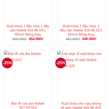
Ruột khóa 1 đầu chìa 1 đầu
Ruột khóa 1 đầu chìa, 1
vặn Hafele 916.96.541,
đầu vặn Hafele 916.96.313,
90mm Đồng thau
65mm Đồng thau
Giá
454.000
₫
Giá
Giá
346.000
₫
Giá
606.000
₫
462.000
₫
gốc
hiện
gốc
hiện
là:
tại
là:
tại
606.000₫.
là:
462.000₫.
là:
454.000₫.
346.000
-25%
-25%
Bản lề cửa âm Hafele
Ruột khóa cho cửa phòng
927.03.023
vệ sinh Hafele 916.96.420,