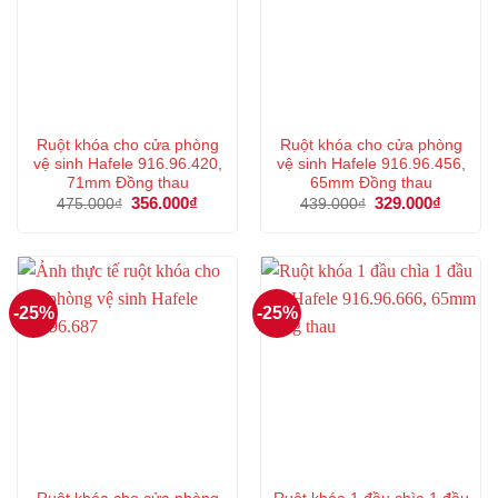
Ruột khóa cho cửa phòng
Ruột khóa cho cửa phòng
vệ sinh Hafele 916.96.420,
vệ sinh Hafele 916.96.456,
71mm Đồng thau
65mm Đồng thau
Giá
356.000
₫
Giá
Giá
329.000
₫
Giá
475.000
₫
439.000
₫
gốc
hiện
gốc
hiện
là:
tại
là:
tại
475.000₫.
là:
439.000₫.
là:
356.000₫.
329.000
-25%
-25%