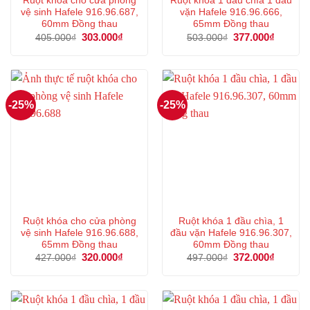
Ruột khóa cho cửa phòng
Ruột khóa 1 đầu chìa 1 đầu
vệ sinh Hafele 916.96.687,
vặn Hafele 916.96.666,
60mm Đồng thau
65mm Đồng thau
Giá
303.000
₫
Giá
Giá
377.000
₫
Giá
405.000
₫
503.000
₫
gốc
hiện
gốc
hiện
là:
tại
là:
tại
405.000₫.
là:
503.000₫.
là:
303.000₫.
377.000
-25%
-25%
Ruột khóa cho cửa phòng
Ruột khóa 1 đầu chìa, 1
vệ sinh Hafele 916.96.688,
đầu vặn Hafele 916.96.307,
65mm Đồng thau
60mm Đồng thau
Giá
320.000
₫
Giá
Giá
372.000
₫
Giá
427.000
₫
497.000
₫
gốc
hiện
gốc
hiện
là:
tại
là:
tại
427.000₫.
là:
497.000₫.
là:
320.000₫.
372.000