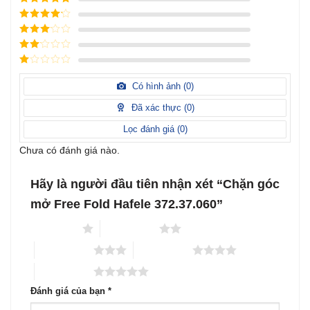
Được xếp
hạng
5
5
Được xếp
sao
hạng
4
5
Được
sao
xếp
Được
hạng
3
xếp
5 sao
Được
hạng
xếp
Có hình ảnh (
0
)
2
5
hạng
sao
1
Đã xác thực (
0
)
5
sao
Lọc đánh giá (
0
)
Chưa có đánh giá nào.
Hãy là người đầu tiên nhận xét “Chặn góc
mở Free Fold Hafele 372.37.060”
1 trên 5 sao
2 trên 5 sao
3 trên 5 sao
4 trên 5 sao
5 trên 5 sao
Đánh giá của bạn
*