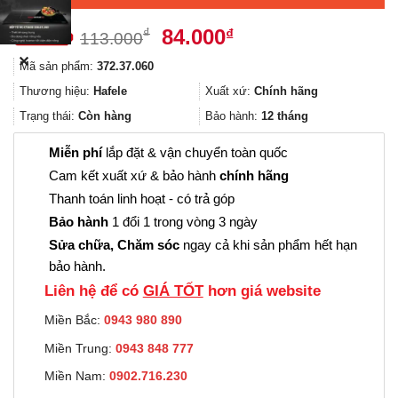
Giá
Giá
84.000
₫
₫
113.000
gốc
hiện
✕
Mã sản phẩm:
372.37.060
là:
tại
113.000₫.
là:
Thương hiệu:
Hafele
Xuất xứ:
Chính hãng
84.000₫.
Trạng thái:
Còn hàng
Bảo hành:
12 tháng
Miễn phí
lắp đặt & vận chuyển toàn quốc
Cam kết xuất xứ & bảo hành
chính hãng
Thanh toán linh hoạt - có trả góp
Bảo hành
1 đổi 1 trong vòng 3 ngày
Sửa chữa, Chăm sóc
ngay cả khi sản phẩm hết hạn
bảo hành.
Liên hệ để có
GIÁ TỐT
hơn giá website
Miền Bắc:
0943 980 890
Miền Trung:
0943 848 777
Miền Nam:
0902.716.230