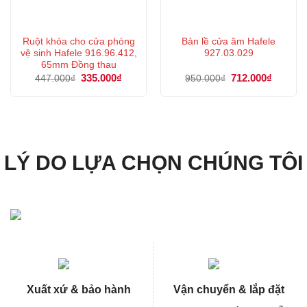
Ruột khóa cho cửa phòng
Bản lề cửa âm Hafele
vệ sinh Hafele 916.96.412,
927.03.029
65mm Đồng thau
Giá
335.000
₫
Giá
Giá
712.000
₫
Giá
447.000
₫
950.000
₫
gốc
hiện
gốc
hiện
là:
tại
là:
tại
447.000₫.
là:
950.000₫.
là:
335.000₫.
712.000
LÝ DO LỰA CHỌN CHÚNG TÔI
Xuất xứ & bảo hành
Vận chuyển & lắp đặt