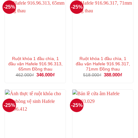
-25%
-25%
Ruột khóa 1 đầu chìa, 1
Ruột khóa 1 đầu chìa, 1
đầu vặn Hafele 916.96.313,
đầu vặn Hafele 916.96.317,
65mm Đồng thau
71mm Đồng thau
Giá
346.000
₫
Giá
Giá
388.000
₫
Giá
462.000
₫
518.000
₫
gốc
hiện
gốc
hiện
là:
tại
là:
tại
462.000₫.
là:
518.000₫.
là:
346.000₫.
388.000
-25%
-25%