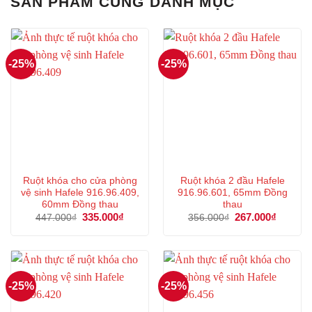
SẢN PHẨM CÙNG DANH MỤC
-25%
-25%
Ruột khóa cho cửa phòng
Ruột khóa 2 đầu Hafele
vệ sinh Hafele 916.96.409,
916.96.601, 65mm Đồng
60mm Đồng thau
thau
Giá
335.000
₫
Giá
Giá
267.000
₫
Giá
447.000
₫
356.000
₫
gốc
hiện
gốc
hiện
là:
tại
là:
tại
447.000₫.
là:
356.000₫.
là:
335.000₫.
267.000
-25%
-25%