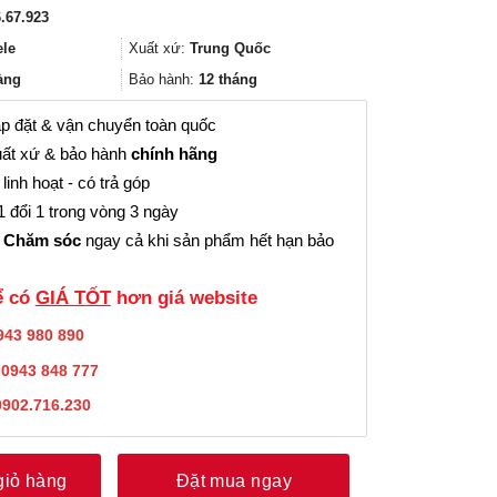
gốc
hiện
.67.923
là:
tại
426.000₫.
là:
ele
Xuất xứ:
Trung Quốc
319.000₫.
àng
Bảo hành:
12 tháng
p đặt & vận chuyển toàn quốc
ất xứ & bảo hành
chính hãng
linh hoạt - có trả góp
 đổi 1 trong vòng 3 ngày
 Chăm sóc
ngay cả khi sản phẩm hết hạn bảo
̉ có
GIÁ TỐT
hơn giá website
943 980 890
:
0943 848 777
0902.716.230
giỏ hàng
Đặt mua ngay