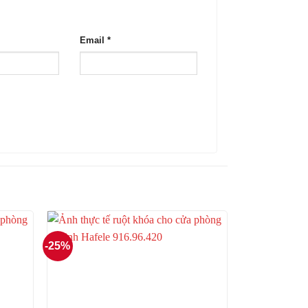
Email
*
-25%