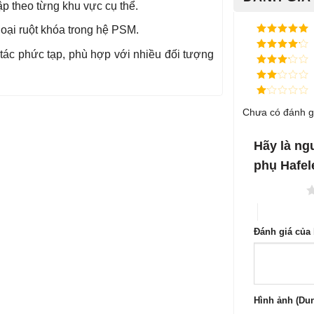
ập theo từng khu vực cụ thể.
oại ruột khóa trong hệ PSM.
Được xếp
hạng
5
5
tác phức tạp, phù hợp với nhiều đối tượng
Được xếp
sao
hạng
4
5
Được
sao
xếp
Được
hạng
3
xếp
5 sao
Được
hạng
Chưa có đánh g
xếp
2
5
hạng
sao
1
5
Hãy là ng
sao
phụ Hafel
1 trên 5 sao
4 trên 5 sa
Đánh giá của
Hình ảnh (Dun