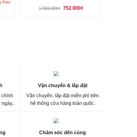
g thau
á
Giá
Giá
752.000
₫
1.003.000
₫
ện
gốc
hiện
là:
tại
1.003.000₫.
là:
6.000₫.
752.000₫.
h
Vận chuyển & lắp đặt
 chính
Vận chuyển, lắp đặt miễn phí trên
 ngày..
hệ thống cửa hàng toàn quốc.
ng
Chăm sóc đến cùng