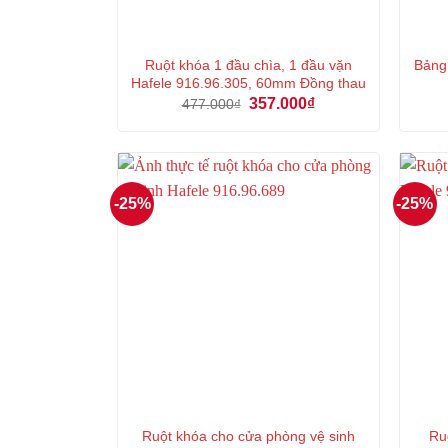
Ruột khóa 1 đầu chìa, 1 đầu vặn
Bảng
Hafele 916.96.305, 60mm Đồng thau
Giá
Giá
357.000
₫
477.000
₫
gốc
hiện
là:
tại
477.000₫.
là:
357.000₫.
-25%
-25%
Ruột khóa cho cửa phòng vệ sinh
Ru