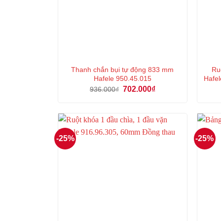
Thanh chắn bụi tự động 833 mm
Ru
Hafele 950.45.015
Hafel
Giá
Giá
702.000
₫
936.000
₫
gốc
hiện
là:
tại
936.000₫.
là:
702.000₫.
-25%
-25%