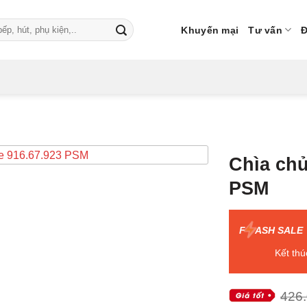
Khuyến mại
Tư vấn
Đ
Chìa chủ
PSM
F
ASH SALE
Kết thú
426