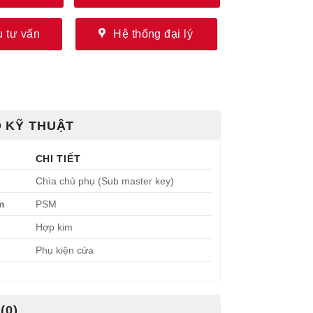
 tư vấn
Hệ thống đại lý
 KỸ THUẬT
CHI TIẾT
Chìa chủ phụ (Sub master key)
m
PSM
Hợp kim
Phụ kiện cửa
(0)