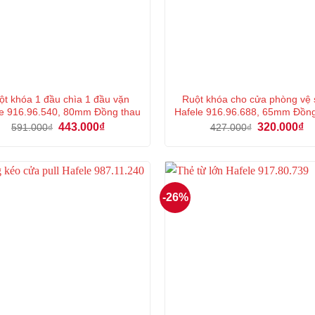
ột khóa 1 đầu chìa 1 đầu vặn
Ruột khóa cho cửa phòng vệ 
e 916.96.540, 80mm Đồng thau
Hafele 916.96.688, 65mm Đồn
Giá
Giá
Giá
Gi
443.000
₫
320.000
₫
591.000
₫
427.000
₫
gốc
hiện
gốc
hi
là:
tại
là:
tại
591.000₫.
là:
427.000₫.
là:
443.000₫.
32
-26%