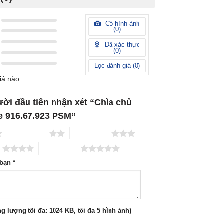
Có hình ảnh
(
0
)
Đã xác thực
(
0
)
Lọc đánh giá (
0
)
iá nào.
ười đầu tiên nhận xét “Chìa chủ
e 916.67.923 PSM”
2 trên 5 sao
3 trên 5 sao
o
5 trên 5 sao
 bạn
*
g lượng tối đa: 1024 KB, tối đa 5 hình ảnh)