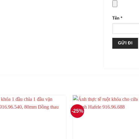
Tên
*
-25%