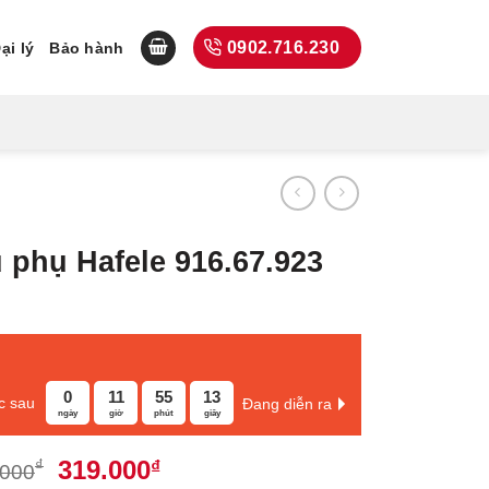
0902.716.230
ại lý
Bảo hành
 phụ Hafele 916.67.923
0
11
55
13
c sau
Đang diễn ra
ngày
giờ
phút
giây
Giá
Giá
319.000
₫
₫
.000