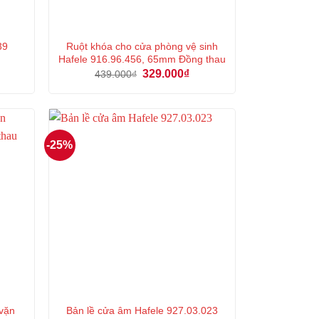
Ruột khóa cho cửa phòng vệ sinh
39
Hafele 916.96.456, 65mm Đồng thau
Giá
Giá
329.000
₫
439.000
₫
n
gốc
hiện
là:
tại
439.000₫.
là:
000₫.
329.000₫.
-25%
 vặn
Bản lề cửa âm Hafele 927.03.023