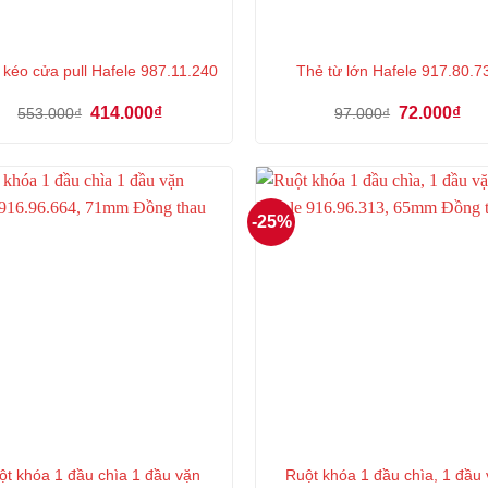
 kéo cửa pull Hafele 987.11.240
Thẻ từ lớn Hafele 917.80.7
Giá
Giá
Giá
Giá
414.000
₫
72.000
₫
553.000
₫
97.000
₫
gốc
hiện
gốc
hiệ
là:
tại
là:
tại
553.000₫.
là:
97.000₫.
là:
414.000₫.
72.
-25%
ột khóa 1 đầu chìa 1 đầu vặn
Ruột khóa 1 đầu chìa, 1 đầu