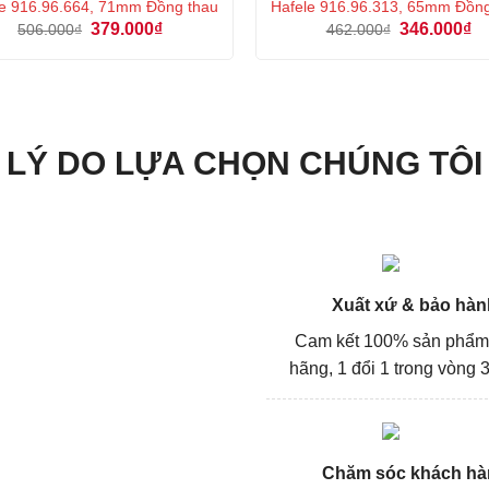
e 916.96.664, 71mm Đồng thau
Hafele 916.96.313, 65mm Đồn
Giá
Giá
Giá
Gi
379.000
₫
346.000
₫
506.000
₫
462.000
₫
gốc
hiện
gốc
hi
là:
tại
là:
tại
506.000₫.
là:
462.000₫.
là:
379.000₫.
34
LÝ DO LỰA CHỌN CHÚNG TÔI
Xuất xứ & bảo hàn
Cam kết 100% sản phẩm
hãng, 1 đổi 1 trong vòng 3
Chăm sóc khách hà