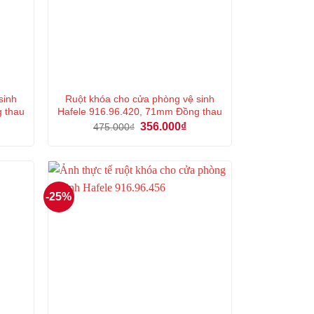
sinh
Ruột khóa cho cửa phòng vệ sinh
g thau
Hafele 916.96.420, 71mm Đồng thau
á
Giá
Giá
356.000
₫
475.000
₫
ện
gốc
hiện
là:
tại
475.000₫.
là:
0.000₫.
356.000₫.
-25%