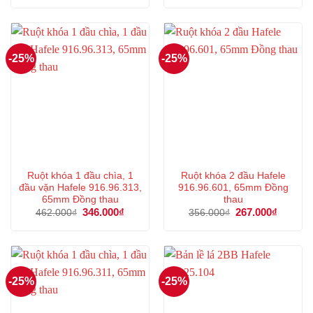
là:
tại
là:
tại
477.000₫.
là:
936.000₫.
là:
357.000₫.
702.000
-25%
-25%
Ruột khóa 1 đầu chìa, 1
Ruột khóa 2 đầu Hafele
đầu vặn Hafele 916.96.313,
916.96.601, 65mm Đồng
65mm Đồng thau
thau
Giá
346.000
₫
Giá
Giá
267.000
₫
Giá
462.000
₫
356.000
₫
gốc
hiện
gốc
hiện
là:
tại
là:
tại
462.000₫.
là:
356.000₫.
là:
346.000₫.
267.000
-25%
-25%