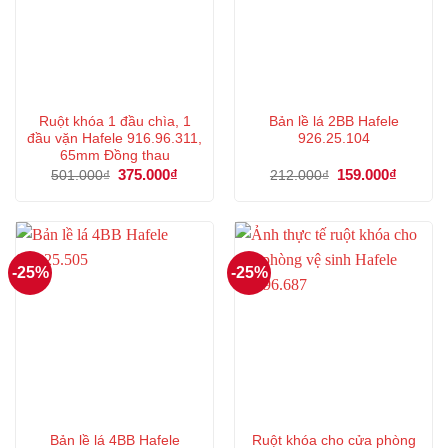
Ruột khóa 1 đầu chìa, 1
Bản lề lá 2BB Hafele
đầu vặn Hafele 916.96.311,
926.25.104
65mm Đồng thau
Giá
375.000
₫
Giá
Giá
159.000
₫
Giá
501.000
₫
212.000
₫
gốc
hiện
gốc
hiện
là:
tại
là:
tại
501.000₫.
là:
212.000₫.
là:
375.000₫.
159.000
-25%
-25%
Bản lề lá 4BB Hafele
Ruột khóa cho cửa phòng