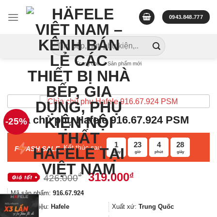
Skip
to
0943.848.777
content
Tìm
kiếm:
Trang chủ
/
Sản phẩm mới
Chìa chủ phụ Hafele 916.67.924 PSM
-25%
1
23
4
27
Kết thúc sau
F
ASH SALE
ngày
giờ
phút
giây
Giá
Giá
319.000
₫
₫
426.000
gốc
hiện
Mã sản phẩm:
916.67.924
là:
tại
426.000₫.
là:
Thương hiệu:
Hafele
Xuất xứ:
Trung Quốc