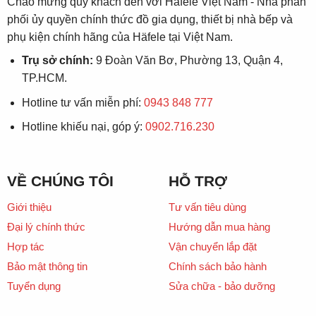
Chào mừng quý khách đến với Häfele Việt Nam - Nhà phân
phối ủy quyền chính thức đồ gia dụng, thiết bị nhà bếp và
phụ kiện chính hãng của Häfele tại Việt Nam.
Trụ sở chính:
9 Đoàn Văn Bơ, Phường 13, Quận 4,
TP.HCM.
Hotline tư vấn miễn phí:
0943 848 777
Hotline khiếu nại, góp ý:
0902.716.230
VỀ CHÚNG TÔI
HỖ TRỢ
Giới thiệu
Tư vấn tiêu dùng
Đại lý chính thức
Hướng dẫn mua hàng
Hợp tác
Vận chuyển lắp đặt
Bảo mật thông tin
Chính sách bảo hành
Tuyển dụng
Sửa chữa - bảo dưỡng