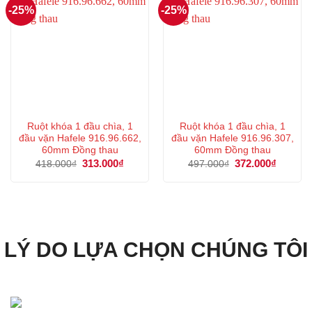
-25%
-25%
Ruột khóa 1 đầu chìa, 1
Ruột khóa 1 đầu chìa, 1
đầu vặn Hafele 916.96.662,
đầu vặn Hafele 916.96.307,
60mm Đồng thau
60mm Đồng thau
Giá
313.000
₫
Giá
Giá
372.000
₫
Giá
418.000
₫
497.000
₫
gốc
hiện
gốc
hiện
là:
tại
là:
tại
418.000₫.
là:
497.000₫.
là:
313.000₫.
372.000
LÝ DO LỰA CHỌN CHÚNG TÔI