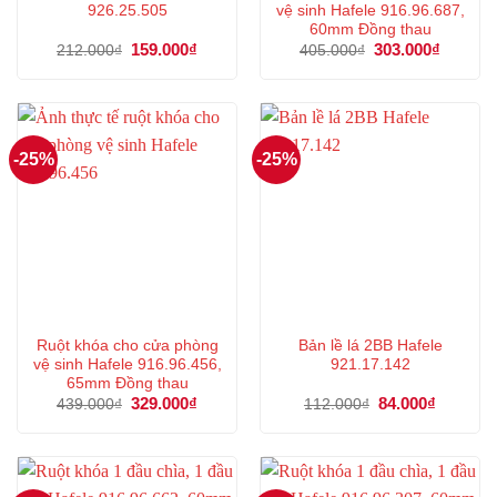
926.25.505
vệ sinh Hafele 916.96.687,
60mm Đồng thau
Giá
159.000
₫
Giá
Giá
303.000
₫
Giá
212.000
₫
405.000
₫
gốc
hiện
gốc
hiện
là:
tại
là:
tại
212.000₫.
là:
405.000₫.
là:
159.000₫.
303.000
-25%
-25%
Ruột khóa cho cửa phòng
Bản lề lá 2BB Hafele
vệ sinh Hafele 916.96.456,
921.17.142
65mm Đồng thau
Giá
329.000
₫
Giá
Giá
84.000
₫
Giá
439.000
₫
112.000
₫
gốc
hiện
gốc
hiện
là:
tại
là:
tại
439.000₫.
là:
112.000₫.
là:
329.000₫.
84.000₫.