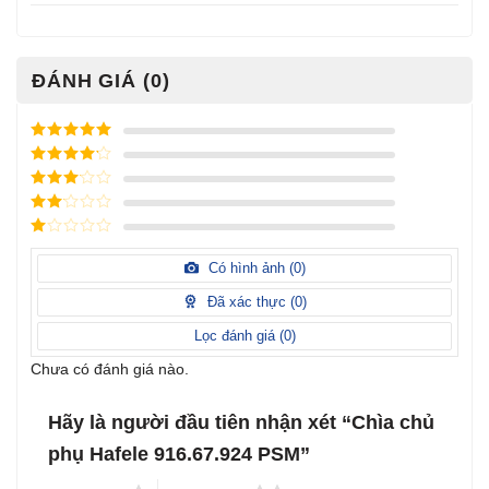
ĐÁNH GIÁ (0)
Được xếp
hạng
5
5
Được xếp
sao
hạng
4
5
Được
sao
xếp
Được
hạng
3
xếp
5 sao
Được
hạng
xếp
Có hình ảnh (
0
)
2
5
hạng
sao
1
Đã xác thực (
0
)
5
sao
Lọc đánh giá (
0
)
Chưa có đánh giá nào.
Hãy là người đầu tiên nhận xét “Chìa chủ
phụ Hafele 916.67.924 PSM”