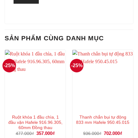
SẢN PHẨM CÙNG DANH MỤC
-25%
-25%
Ruột khóa 1 đầu chìa, 1
Thanh chắn bụi tự động
đầu vặn Hafele 916.96.305,
833 mm Hafele 950.45.015
60mm Đồng thau
Giá
357.000
₫
Giá
Giá
702.000
₫
Giá
477.000
₫
936.000
₫
gốc
hiện
gốc
hiện