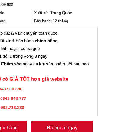
gốc
hiện
.09.622
là:
tại
261.000₫.
là:
ele
Xuất xứ:
Trung Quốc
195.000₫.
àng
Bảo hành:
12 tháng
p đặt & vận chuyển toàn quốc
ất xứ & bảo hành
chính hãng
linh hoạt - có trả góp
 đổi 1 trong vòng 3 ngày
 Chăm sóc
ngay cả khi sản phẩm hết hạn bảo
̉ có
GIÁ TỐT
hơn giá website
943 980 890
:
0943 848 777
0902.716.230
giỏ hàng
Đặt mua ngay