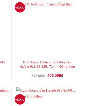
-25%
Ruột khóa 1 đầu chìa 1 đầu vặn
.505
Hafele 916.96.325, 71mm Đồng thau
á
Giá
Giá
406.000
₫
542.000
₫
ện
gốc
hiện
là:
tại
542.000₫.
là:
9.000₫.
406.000₫.
-25%