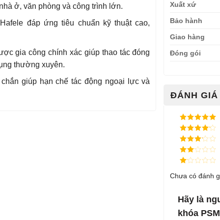
Xuất xứ
nhà ở, văn phòng và công trình lớn.
Bảo hành
afele đáp ứng tiêu chuẩn kỹ thuật cao,
Giao hàng
ược gia công chính xác giúp thao tác đóng
Đóng gói
dụng thường xuyên.
c chắn giúp hạn chế tác động ngoại lực và
ĐÁNH GIÁ 
Được xếp
hạng
5
5
Được xếp
sao
hạng
4
5
Được
sao
xếp
Được
hạng
3
xếp
5 sao
Được
hạng
Chưa có đánh g
xếp
2
5
hạng
sao
1
5
Hãy là ng
sao
khóa PSM 