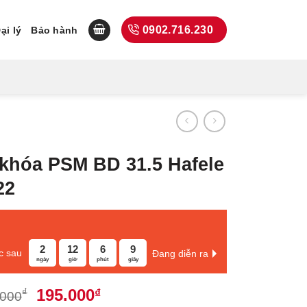
0902.716.230
ại lý
Bảo hành
 khóa PSM BD 31.5 Hafele
22
2
12
6
8
c sau
Đang diễn ra
ngày
giờ
phút
giây
Giá
Giá
195.000
₫
₫
.000