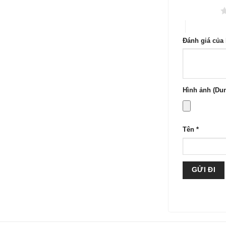
1 trên 5 sao
4 trên 5 sa
Đánh giá của
Hình ảnh (Dun
Tên
*