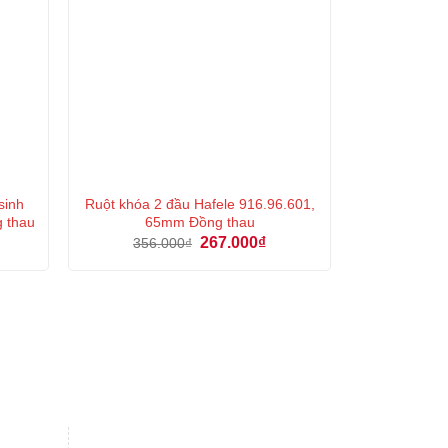
sinh
Ruột khóa 2 đầu Hafele 916.96.601,
g thau
65mm Đồng thau
á
Giá
Giá
267.000
₫
356.000
₫
ện
gốc
hiện
là:
tại
356.000₫.
là:
3.000₫.
267.000₫.