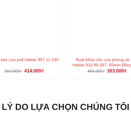
Ruột khóa cho cửa phòng vệ 
 kéo cửa pull Hafele 987.11.240
Hafele 916.96.687, 60mm Đồn
Giá
Giá
Giá
Gi
414.000
₫
303.000
₫
553.000
₫
405.000
₫
gốc
hiện
gốc
hi
là:
tại
là:
tại
553.000₫.
là:
405.000₫.
là:
414.000₫.
30
LÝ DO LỰA CHỌN CHÚNG TÔI