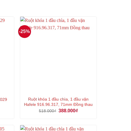
-25%
Ruột khóa 1 đầu chìa, 1 đầu vặn
.029
Hafele 916.96.317, 71mm Đồng thau
á
Giá
Giá
388.000
₫
518.000
₫
ện
gốc
hiện
là:
tại
518.000₫.
là:
2.000₫.
388.000₫.