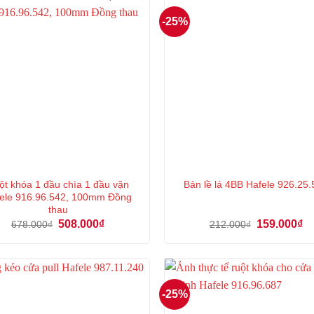
-25%
ột khóa 1 đầu chìa 1 đầu vặn
Bản lề lá 4BB Hafele 926.25
ele 916.96.542, 100mm Đồng
thau
Giá
Giá
Giá
Gi
508.000
₫
159.000
₫
678.000
₫
212.000
₫
gốc
hiện
gốc
hi
là:
tại
là:
tại
678.000₫.
là:
212.000₫.
là:
508.000₫.
15
-25%