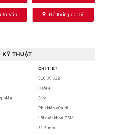
 tư vấn
Hệ thống đại lý
 KỸ THUẬT
CHI TIẾT
916.09.622
Hafele
g hiệu
Đức
Phụ kiện cửa đi
Lõi ruột khóa PSM
31.5 mm