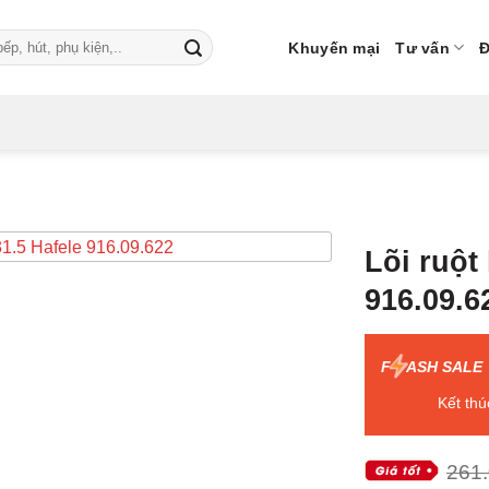
Khuyến mại
Tư vấn
Đ
Lõi ruột
916.09.6
F
ASH SALE
Kết thú
261