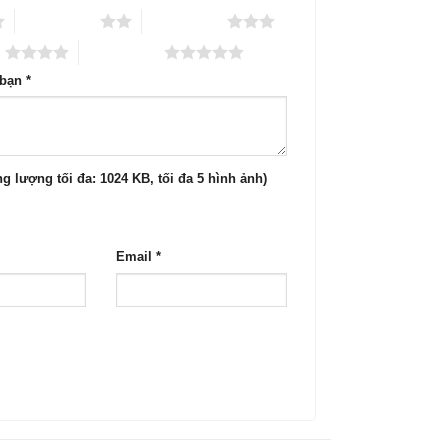
2 trên 5 sao
3 trên 5 sao
o
5 trên 5 sao
 bạn
*
g lượng tối đa: 1024 KB, tối đa 5 hình ảnh)
Email
*