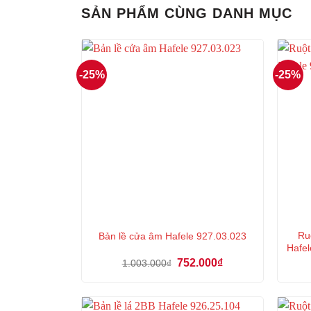
SẢN PHẨM CÙNG DANH MỤC
-25%
-25%
Ru
Bản lề cửa âm Hafele 927.03.023
Hafel
Giá
Giá
752.000
₫
1.003.000
₫
gốc
hiện
là:
tại
1.003.000₫.
là:
752.000₫.