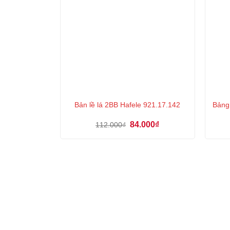
Bản lề lá 2BB Hafele 921.17.142
Bảng
Giá
Giá
84.000
₫
112.000
₫
gốc
hiện
là:
tại
112.000₫.
là:
84.000₫.