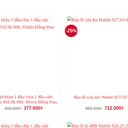
-25%
ột khóa 1 đầu chìa 1 đầu vặn
Bản lề cửa âm Hafele 927.03
e 916.96.666, 65mm Đồng thau
Giá
Giá
Giá
Gi
377.000
₫
712.000
₫
503.000
₫
950.000
₫
gốc
hiện
gốc
hi
là:
tại
là:
tại
503.000₫.
là:
950.000₫.
là:
377.000₫.
71