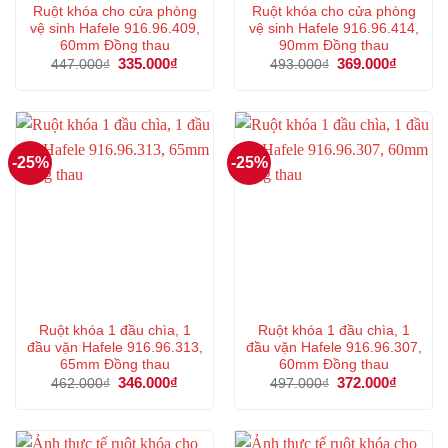
Ruột khóa cho cửa phòng
Ruột khóa cho cửa phòng
vệ sinh Hafele 916.96.409,
vệ sinh Hafele 916.96.414,
60mm Đồng thau
90mm Đồng thau
Giá
335.000
₫
Giá
Giá
369.000
₫
Giá
447.000
₫
493.000
₫
gốc
hiện
gốc
hiện
là:
tại
là:
tại
447.000₫.
là:
493.000₫.
là:
335.000₫.
369.000
-25%
-25%
Ruột khóa 1 đầu chìa, 1
Ruột khóa 1 đầu chìa, 1
đầu vặn Hafele 916.96.313,
đầu vặn Hafele 916.96.307,
65mm Đồng thau
60mm Đồng thau
Giá
346.000
₫
Giá
Giá
372.000
₫
Giá
462.000
₫
497.000
₫
gốc
hiện
gốc
hiện
là:
tại
là:
tại
462.000₫.
là:
497.000₫.
là:
346.000₫.
372.000