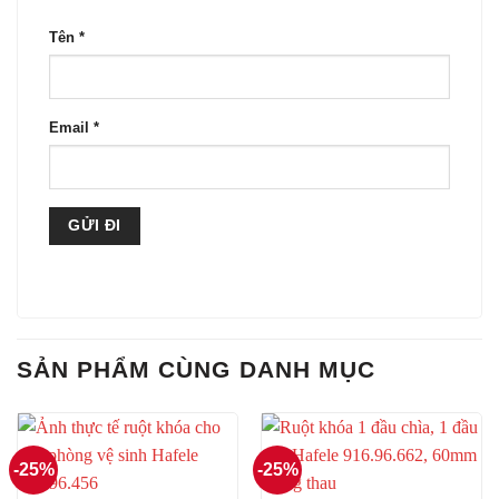
Tên
*
Email
*
SẢN PHẨM CÙNG DANH MỤC
-25%
-25%