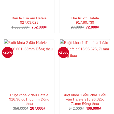
Bản lề cửa âm Hafele
Thẻ từ lớn Hafele
927.03.023
917.80.739
Giá
752.000
₫
Giá
Giá
72.000
₫
Giá
1.003.000
₫
97.000
₫
gốc
hiện
gốc
hiện
là:
tại
là:
tại
1.003.000₫.
là:
97.000₫.
là:
752.000₫.
72.000₫.
-25%
-25%
Ruột khóa 2 đầu Hafele
Ruột khóa 1 đầu chìa 1 đầu
916.96.601, 65mm Đồng
vặn Hafele 916.96.325,
thau
71mm Đồng thau
Giá
267.000
₫
Giá
Giá
406.000
₫
Giá
356.000
₫
542.000
₫
gốc
hiện
gốc
hiện