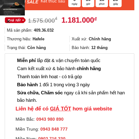
Kết thúc sau
F
ASH SALE
ngày
giờ
phút
giây
Giá
Giá
1.181.000
₫
₫
1.575.000
✕
gốc
hiện
Mã sản phẩm:
409.36.032
là:
tại
1.575.000₫.
là:
Thương hiệu:
Hafele
Xuất xứ:
Chính hãng
1.181.000₫.
Trạng thái:
Còn hàng
Bảo hành:
12 tháng
Miễn phí
lắp đặt & vận chuyển toàn quốc
Cam kết xuất xứ & bảo hành
chính hãng
Thanh toán linh hoạt - có trả góp
Bảo hành
1 đổi 1 trong vòng 3 ngày
Sửa chữa, Chăm sóc
ngay cả khi sản phẩm hết hạn
bảo hành.
Liên hệ để có
GIÁ TỐT
hơn giá website
Miền Bắc:
0943 980 890
Miền Trung:
0943 848 777
Miền Nam:
0902.716.230