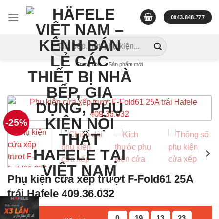
Skip
to
0943.848.777
content
Tìm
kiếm:
Trang chủ
/
Sản phẩm mới
-25%
Phụ kiện cửa xếp trượt F-Fold61 25A
trái Hafele 409.36.032
0
19
13
22