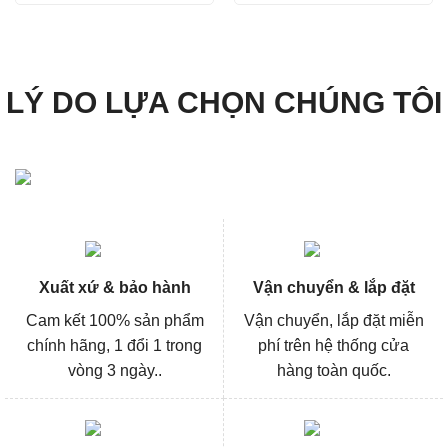
là:
tại
là:
tại
356.000₫.
là:
542.000₫.
là:
267.000₫.
406.000
LÝ DO LỰA CHỌN CHÚNG TÔI
Xuất xứ & bảo hành
Vận chuyển & lắp đặt
Cam kết 100% sản phẩm
Vận chuyển, lắp đặt miễn
chính hãng, 1 đổi 1 trong
phí trên hệ thống cửa
vòng 3 ngày..
hàng toàn quốc.