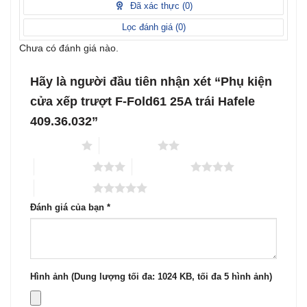
1
Đã xác thực (
0
)
5
sao
Lọc đánh giá (
0
)
Chưa có đánh giá nào.
Hãy là người đầu tiên nhận xét “Phụ kiện
cửa xếp trượt F-Fold61 25A trái Hafele
409.36.032”
1 trên 5 sao
2 trên 5 sao
3 trên 5 sao
4 trên 5 sao
5 trên 5 sao
Đánh giá của bạn
*
Hình ảnh (Dung lượng tối đa: 1024 KB, tối đa 5 hình ảnh)