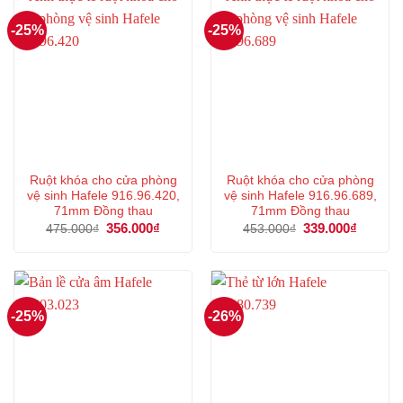
-25%
-25%
Ruột khóa cho cửa phòng
Ruột khóa cho cửa phòng
vệ sinh Hafele 916.96.420,
vệ sinh Hafele 916.96.689,
71mm Đồng thau
71mm Đồng thau
Giá
356.000
₫
Giá
Giá
339.000
₫
Giá
475.000
₫
453.000
₫
gốc
hiện
gốc
hiện
là:
tại
là:
tại
475.000₫.
là:
453.000₫.
là:
356.000₫.
339.000
-25%
-26%