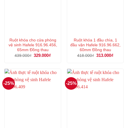
Ruột khóa cho cửa phòng
Ruột khóa 1 đầu chìa, 1
vệ sinh Hafele 916.96.456,
đầu vặn Hafele 916.96.662,
65mm Đồng thau
60mm Đồng thau
Giá
329.000
₫
Giá
Giá
313.000
₫
Giá
439.000
₫
418.000
₫
gốc
hiện
gốc
hiện
là:
tại
là:
tại
439.000₫.
là:
418.000₫.
là:
329.000₫.
313.000
-25%
-25%