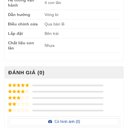
4 con lăn
hành
Dẫn hướng
Vòng bi
Điều chỉnh cửa
Qua bản lề
Lắp đặt
Bên trái
Chất liệu con
Nhựa
lăn
ĐÁNH GIÁ (0)
Được xếp
hạng
5
5
Được xếp
sao
hạng
4
5
Được
sao
xếp
Được
hạng
3
xếp
5 sao
Được
hạng
xếp
Có hình ảnh (
0
)
2
5
hạng
sao