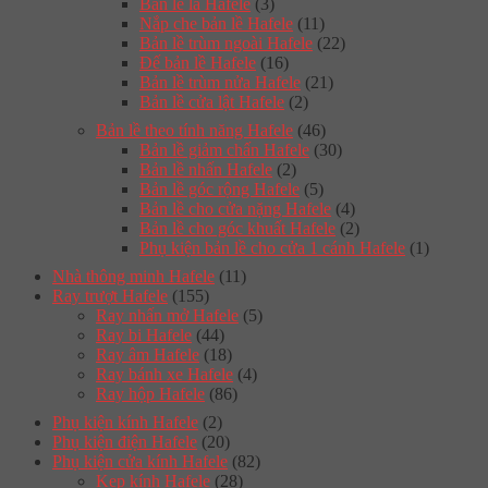
Bản lề lá Hafele
(3)
Nắp che bản lề Hafele
(11)
Bản lề trùm ngoài Hafele
(22)
Đế bản lề Hafele
(16)
Bản lề trùm nửa Hafele
(21)
Bản lề cửa lật Hafele
(2)
Bản lề theo tính năng Hafele
(46)
Bản lề giảm chấn Hafele
(30)
Bản lề nhấn Hafele
(2)
Bản lề góc rộng Hafele
(5)
Bản lề cho cửa nặng Hafele
(4)
Bản lề cho góc khuất Hafele
(2)
Phụ kiện bản lề cho cửa 1 cánh Hafele
(1)
Nhà thông minh Hafele
(11)
Ray trượt Hafele
(155)
Ray nhấn mở Hafele
(5)
Ray bi Hafele
(44)
Ray âm Hafele
(18)
Ray bánh xe Hafele
(4)
Ray hộp Hafele
(86)
Phụ kiện kính Hafele
(2)
Phụ kiện điện Hafele
(20)
Phụ kiện cửa kính Hafele
(82)
Kẹp kính Hafele
(28)