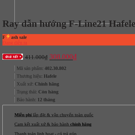
Ray dẫn hướng F-Line21 Hafele
F
ash sale
Đang diễn ra
Giá
Giá
308.000
₫
411.000
₫
gốc
hiện
Mã sản phẩm:
402.30.802
là:
tại
Thương hiệu:
Hafele
411.000₫.
là:
Xuất xứ:
Chính hãng
308.000₫.
Trạng thái:
Còn hàng
Bảo hành:
12 tháng
Miễn phí
lắp đặt & vận chuyển toàn quốc
Cam kết xuất xứ & bảo hành
chính hãng
Thanh toán linh hoạt - có trả góp