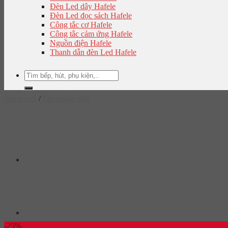
Đèn Led dây Hafele
Đèn Led đọc sách Hafele
Công tắc cơ Hafele
Công tắc cảm ứng Hafele
Nguồn điện Hafele
Thanh dẫn đèn Led Hafele
Tìm
kiếm:
Trang chủ
/
Sản phẩm mới
-25%