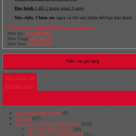
Bảo hành
1 đổi 1 trong vòng 3 ngày
Sửa chữa, Chăm sóc
ngay cả khi sản phẩm hết hạn bảo hành.
Liên hệ để có
GIÁ TỐT
hơn giá website
Miền Bắc:
0943 980 890
Miền Trung:
0943 848 777
Miền Nam:
0902.716.230
Thêm vào giỏ hàng
Yêu cầu tư vấn
Hệ thống đại lý
Phụ kiện nội thất Hafele
(8)
S Hafele
(67)
Tay nắm tủ & khung nhôm Hafele
(210)
Tay Nắm Nhôm Hafele
(30)
Tay Nắm Tủ Cố Điển Hafele
(21)