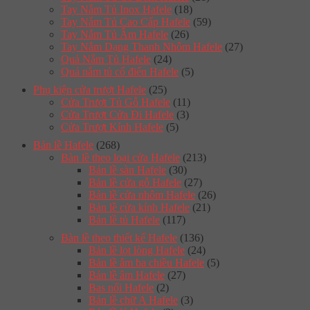
Tay Nắm Tủ Inox Hafele
(18)
Tay Nắm Tủ Cao Cấp Hafele
(59)
Tay Nắm Tủ Âm Hafele
(26)
Tay Nắm Dạng Thanh Nhôm Hafele
(27)
Quả Nắm Tủ Hafele
(24)
Quả nắm tủ cổ điển Hafele
(5)
Phụ kiện cửa trượt Hafele
(25)
Cửa Trượt Tủ Gỗ Hafele
(11)
Cửa Trượt Cửa Đi Hafele
(3)
Cửa Trượt Kính Hafele
(5)
Bản lề Hafele
(268)
Bàn lề theo loại cửa Hafele
(213)
Bản lề sàn Hafele
(30)
Bản lề cửa gỗ Hafele
(27)
Bản lề cửa nhôm Hafele
(26)
Bản lề cửa kính Hafele
(21)
Bản lề tủ Hafele
(117)
Bàn lề theo thiết kế Hafele
(136)
Bản lề lọt lòng Hafele
(24)
Bản lề âm ba chiều Hafele
(5)
Bản lề âm Hafele
(27)
Bas nối Hafele
(2)
Bản lề chữ A Hafele
(3)