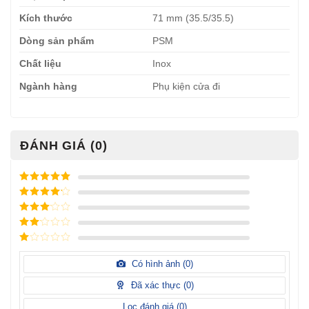
Kích thước
71 mm (35.5/35.5)
Dòng sản phẩm
PSM
Chất liệu
Inox
Ngành hàng
Phụ kiện cửa đi
ĐÁNH GIÁ (0)
Được xếp
hạng
5
5
Được xếp
sao
hạng
4
5
Được
sao
xếp
Được
hạng
3
xếp
5 sao
Được
hạng
xếp
Có hình ảnh (
0
)
2
5
hạng
sao
1
Đã xác thực (
0
)
5
sao
Lọc đánh giá (
0
)