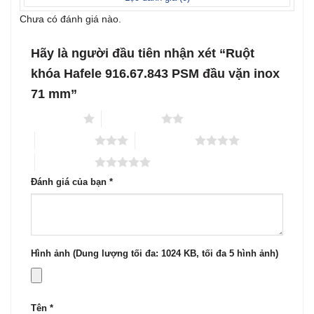
Chưa có đánh giá nào.
Hãy là người đầu tiên nhận xét “Ruột
khóa Hafele 916.67.843 PSM đầu vặn inox
71 mm”
1 trên 5 sao
2 trên 5 sao
3 trên 5 sao
4 trên 5 sao
5 trên 5 sao
Đánh giá của bạn
*
Hình ảnh (Dung lượng tối đa: 1024 KB, tối đa 5 hình ảnh)
Tên
*