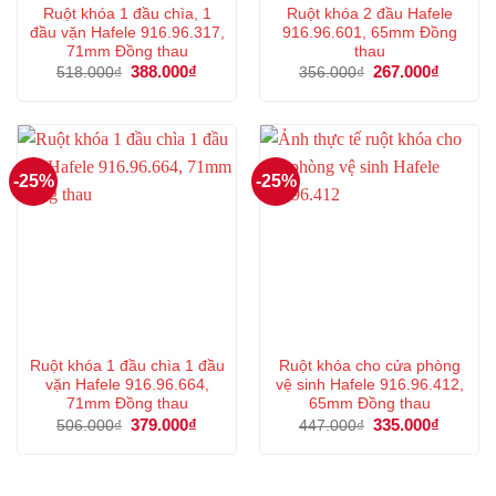
Ruột khóa 1 đầu chìa, 1
Ruột khóa 2 đầu Hafele
đầu vặn Hafele 916.96.317,
916.96.601, 65mm Đồng
71mm Đồng thau
thau
Giá
388.000
₫
Giá
Giá
267.000
₫
Giá
518.000
₫
356.000
₫
gốc
hiện
gốc
hiện
là:
tại
là:
tại
518.000₫.
là:
356.000₫.
là:
388.000₫.
267.000
-25%
-25%
Ruột khóa 1 đầu chìa 1 đầu
Ruột khóa cho cửa phòng
vặn Hafele 916.96.664,
vệ sinh Hafele 916.96.412,
71mm Đồng thau
65mm Đồng thau
Giá
379.000
₫
Giá
Giá
335.000
₫
Giá
506.000
₫
447.000
₫
gốc
hiện
gốc
hiện
là:
tại
là:
tại
506.000₫.
là:
447.000₫.
là:
379.000₫.
335.000