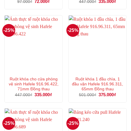
Giá
72.000
₫
Giá
Giá
335.000
₫
Giá
97.000
₫
447.000
₫
gốc
hiện
gốc
hiện
là:
tại
là:
tại
97.000₫.
là:
447.000₫.
là:
72.000₫.
335.000
-25%
-25%
Ruột khóa cho cửa phòng
Ruột khóa 1 đầu chìa, 1
vệ sinh Hafele 916.96.422,
đầu vặn Hafele 916.96.311,
71mm Đồng thau
65mm Đồng thau
Giá
335.000
₫
Giá
Giá
375.000
₫
Giá
447.000
₫
501.000
₫
gốc
hiện
gốc
hiện
là:
tại
là:
tại
447.000₫.
là:
501.000₫.
là:
335.000₫.
375.000
-25%
-25%