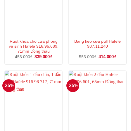
Ruột khóa cho cửa phòng
Bảng kéo cửa pull Hafele
vệ sinh Hafele 916.96.689,
987.11.240
71mm Đồng thau
Giá
339.000
₫
Giá
Giá
414.000
₫
Giá
453.000
₫
553.000
₫
gốc
hiện
gốc
hiện
là:
tại
là:
tại
453.000₫.
là:
553.000₫.
là:
339.000₫.
414.000
-25%
-25%