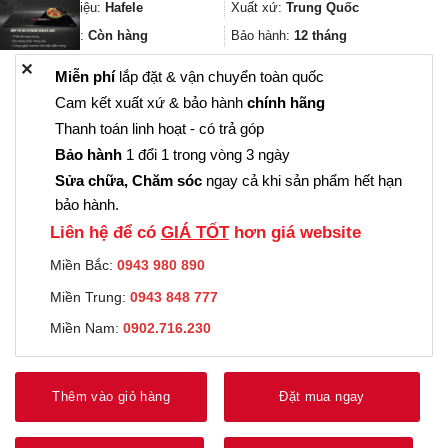
3.438.000₫.
là:
Thương hiệu:
Hafele
Xuất xứ:
Trung Quốc
2.578.000₫.
Trạng thái:
Còn hàng
Bảo hành:
12 tháng
✕
Miễn phí
lắp đặt & vận chuyển toàn quốc
Cam kết xuất xứ & bảo hành
chính hãng
Thanh toán linh hoạt - có trả góp
Bảo hành
1 đổi 1 trong vòng 3 ngày
Sửa chữa, Chăm sóc
ngay cả khi sản phẩm hết hạn
bảo hành.
Liên hệ để có
GIÁ TỐT
hơn giá website
Miền Bắc:
0943 980 890
Miền Trung:
0943 848 777
Miền Nam:
0902.716.230
Thêm vào giỏ hàng
Đặt mua ngay