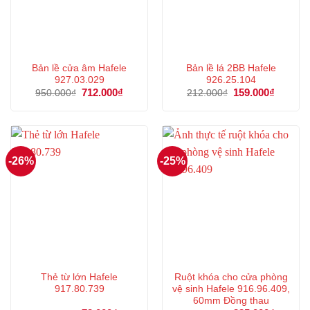
Bản lề cửa âm Hafele
Bản lề lá 2BB Hafele
927.03.029
926.25.104
Giá
712.000
₫
Giá
Giá
159.000
₫
Giá
950.000
₫
212.000
₫
gốc
hiện
gốc
hiện
là:
tại
là:
tại
950.000₫.
là:
212.000₫.
là:
712.000₫.
159.000
-26%
-25%
Thẻ từ lớn Hafele
Ruột khóa cho cửa phòng
917.80.739
vệ sinh Hafele 916.96.409,
60mm Đồng thau