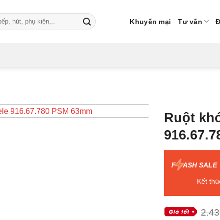
Khuyến mại
Tư vấn
Đ
Ruột khó
916.67.
F
ASH SALE
Kết thú
2.43