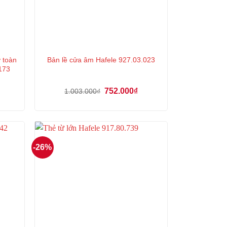
 toàn
Bản lề cửa âm Hafele 927.03.023
173
á
ện
Giá
Giá
752.000
₫
1.003.000
₫
gốc
hiện
là:
tại
5.000₫.
1.003.000₫.
là:
752.000₫.
-26%