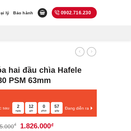
0902.716.230
ại lý
Bảo hành
a hai đầu chìa Hafele
780 PSM 63mm
2
12
0
56
c sau
Đang diễn ra
ngày
giờ
phút
giây
Giá
Giá
1.826.000
₫
₫
5.000