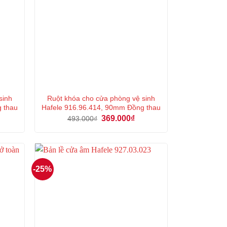
sinh
Ruột khóa cho cửa phòng vệ sinh
g thau
Hafele 916.96.414, 90mm Đồng thau
á
Giá
Giá
369.000
₫
493.000
₫
ện
gốc
hiện
là:
tại
493.000₫.
là:
8.000₫.
369.000₫.
-25%