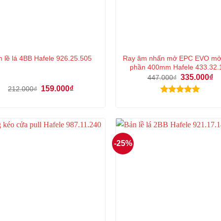
Ray âm nhấn mở EPC EVO mở
 lề lá 4BB Hafele 926.25.505
phần 400mm Hafele 433.32.
Giá
Gi
335.000
₫
447.000
₫
gốc
hi
Giá
Giá
159.000
₫
212.000
₫
là:
tại
gốc
hiện
447.000₫.
là:
Được xếp
là:
tại
33
212.000₫.
là:
hạng
5.00
159.000₫.
5 sao
-25%