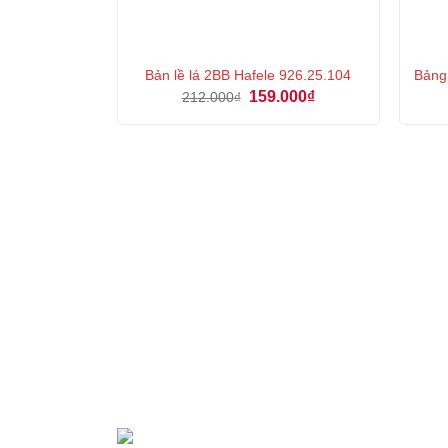
Bản lề lá 2BB Hafele 926.25.104
Bảng
Giá
Giá
159.000
₫
212.000
₫
gốc
hiện
là:
tại
212.000₫.
là:
159.000₫.