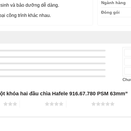
Ngành hàng
ệ sinh và bảo dưỡng dễ dàng.
Đóng gói
ại công trình khác nhau.
Chưa
uột khóa hai đầu chìa Hafele 916.67.780 PSM 63mm”
ao
4 trên 5 sao
5 trên 5 sao