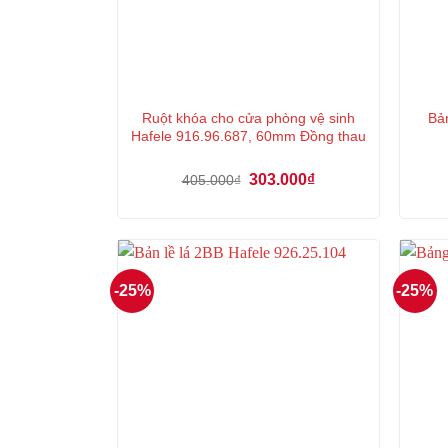
Ruột khóa cho cửa phòng vệ sinh
Bản
Hafele 916.96.687, 60mm Đồng thau
Giá
Giá
303.000
₫
405.000
₫
gốc
hiện
là:
tại
405.000₫.
là:
303.000₫.
-25%
-25%