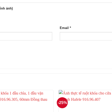
hình ảnh)
Email
*
-25%