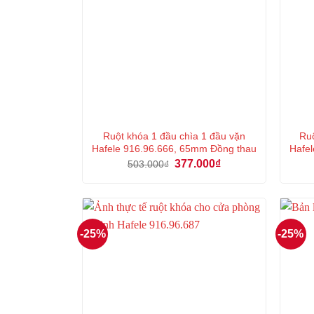
Ruột khóa 1 đầu chìa 1 đầu vặn
Ruộ
Hafele 916.96.666, 65mm Đồng thau
Hafel
Giá
Giá
377.000
₫
503.000
₫
gốc
hiện
là:
tại
503.000₫.
là:
377.000₫.
-25%
-25%