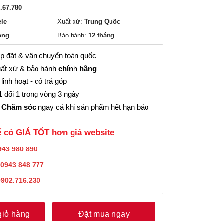
gốc
hiện
.67.780
là:
tại
2.435.000₫.
là:
ele
Xuất xứ:
Trung Quốc
1.826.000₫.
àng
Bảo hành:
12 tháng
p đặt & vận chuyển toàn quốc
ất xứ & bảo hành
chính hãng
linh hoạt - có trả góp
 đổi 1 trong vòng 3 ngày
 Chăm sóc
ngay cả khi sản phẩm hết hạn bảo
̉ có
GIÁ TỐT
hơn giá website
943 980 890
:
0943 848 777
0902.716.230
giỏ hàng
Đặt mua ngay