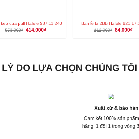
 kéo cửa pull Hafele 987.11.240
Bản lề lá 2BB Hafele 921.17
Giá
Giá
Giá
Gi
414.000
₫
84.000
₫
553.000
₫
112.000
₫
gốc
hiện
gốc
hiệ
là:
tại
là:
tại
553.000₫.
là:
112.000₫.
là:
414.000₫.
84.
LÝ DO LỰA CHỌN CHÚNG TÔI
Xuất xứ & bảo hàn
Cam kết 100% sản phẩm
hãng, 1 đổi 1 trong vòng 3