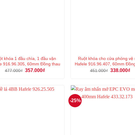
t khóa 1 đầu chìa, 1 đầu vặn
Ruột khóa cho cửa phòng vệ 
e 916.96.305, 60mm Đồng thau
Hafele 916.96.407, 60mm Đồn
Giá
Giá
Giá
Gi
357.000
₫
338.000
₫
477.000
₫
451.000
₫
gốc
hiện
gốc
hi
là:
tại
là:
tại
477.000₫.
là:
451.000₫.
là:
357.000₫.
33
-25%