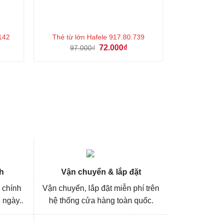
.142
Thẻ từ lớn Hafele 917.80.739
á
Giá
Giá
72.000
₫
97.000
₫
n
gốc
hiện
là:
tại
97.000₫.
là:
000₫.
72.000₫.
h
Vận chuyển & lắp đặt
 chính
Vận chuyển, lắp đặt miễn phí trên
 ngày..
hệ thống cửa hàng toàn quốc.