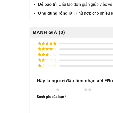
Dễ bảo trì
: Cấu tạo đơn giản giúp việc v
Ứng dụng rộng rãi:
Phù hợp cho nhiều lo
ĐÁNH GIÁ (0)
Được xếp
hạng
5
5
Được xếp
sao
hạng
4
5
Được
sao
xếp
Được
hạng
3
xếp
5 sao
Được
hạng
xếp
2
5
hạng
sao
Hãy là người đầu tiên nhận xét “R
1
5
sao
1 trên 5 sao
2 trên 5 sao
3 trên 5 s
Đánh giá của bạn
*