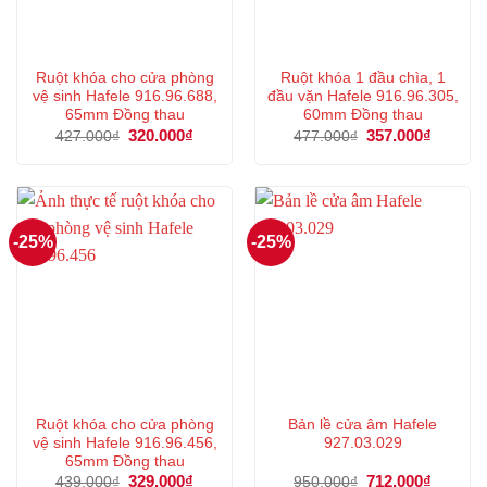
Ruột khóa cho cửa phòng
Ruột khóa 1 đầu chìa, 1
vệ sinh Hafele 916.96.688,
đầu vặn Hafele 916.96.305,
65mm Đồng thau
60mm Đồng thau
Giá
320.000
₫
Giá
Giá
357.000
₫
Giá
427.000
₫
477.000
₫
gốc
hiện
gốc
hiện
là:
tại
là:
tại
427.000₫.
là:
477.000₫.
là:
320.000₫.
357.000
-25%
-25%
Ruột khóa cho cửa phòng
Bản lề cửa âm Hafele
vệ sinh Hafele 916.96.456,
927.03.029
65mm Đồng thau
Giá
329.000
₫
Giá
Giá
712.000
₫
Giá
439.000
₫
950.000
₫