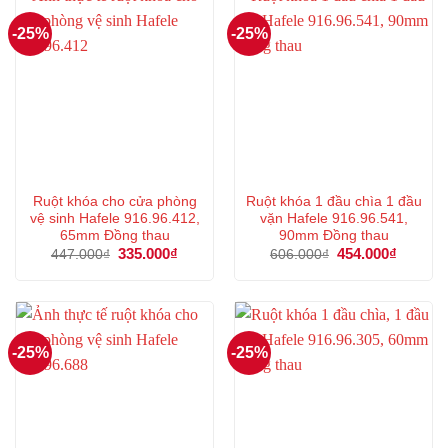
-25%
-25%
Ruột khóa cho cửa phòng
Ruột khóa 1 đầu chìa 1 đầu
vệ sinh Hafele 916.96.412,
vặn Hafele 916.96.541,
65mm Đồng thau
90mm Đồng thau
Giá
335.000
₫
Giá
Giá
454.000
₫
Giá
447.000
₫
606.000
₫
gốc
hiện
gốc
hiện
là:
tại
là:
tại
447.000₫.
là:
606.000₫.
là:
335.000₫.
454.000
-25%
-25%