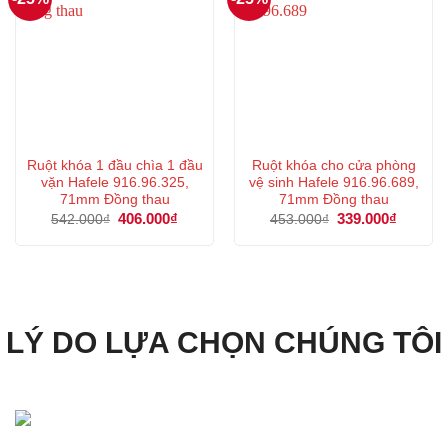
Ruột khóa 1 đầu chìa 1 đầu
Ruột khóa cho cửa phòng
vặn Hafele 916.96.325,
vệ sinh Hafele 916.96.689,
71mm Đồng thau
71mm Đồng thau
Giá
406.000
₫
Giá
Giá
339.000
₫
Giá
542.000
₫
453.000
₫
gốc
hiện
gốc
hiện
là:
tại
là:
tại
542.000₫.
là:
453.000₫.
là:
406.000₫.
339.000
LÝ DO LỰA CHỌN CHÚNG TÔI