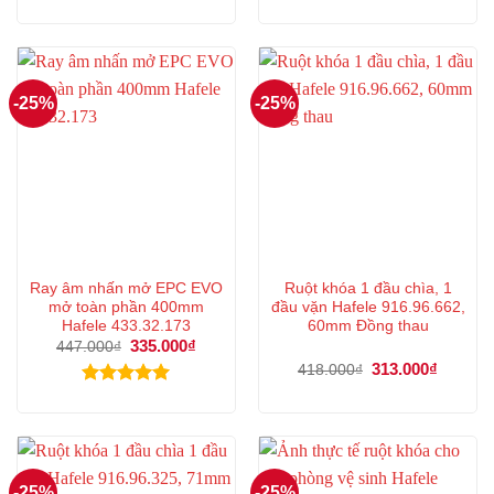
gốc
hiện
gốc
hiện
là:
tại
là:
tại
439.000₫.
là:
950.000₫.
là:
329.000₫.
712.000
-25%
-25%
Ray âm nhấn mở EPC EVO
Ruột khóa 1 đầu chìa, 1
mở toàn phần 400mm
đầu vặn Hafele 916.96.662,
Hafele 433.32.173
60mm Đồng thau
Giá
335.000
₫
Giá
447.000
₫
gốc
hiện
Giá
313.000
₫
Giá
418.000
₫
là:
tại
gốc
hiện
447.000₫.
là:
là:
tại
Được xếp
335.000₫.
418.000₫.
là:
hạng
5.00
313.000
5 sao
-25%
-25%