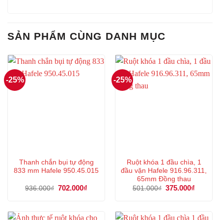
SẢN PHẨM CÙNG DANH MỤC
-25%
-25%
Thanh chắn bụi tự động
Ruột khóa 1 đầu chìa, 1
833 mm Hafele 950.45.015
đầu vặn Hafele 916.96.311,
65mm Đồng thau
Giá
702.000
₫
Giá
Giá
375.000
₫
Giá
936.000
₫
501.000
₫
gốc
hiện
gốc
hiện
là:
tại
là:
tại
936.000₫.
là:
501.000₫.
là:
702.000₫.
375.000