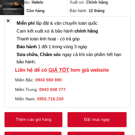
874.000₫.
là:
Thương hiệu:
Hafele
Xuất xứ:
Chính hãng
655.000₫.
Trạng thái:
Còn hàng
Bảo hành:
12 tháng
✕
Miễn phí
lắp đặt & vận chuyển toàn quốc
Cam kết xuất xứ & bảo hành
chính hãng
Thanh toán linh hoạt - có trả góp
Bảo hành
1 đổi 1 trong vòng 3 ngày
Sửa chữa, Chăm sóc
ngay cả khi sản phẩm hết hạn
bảo hành.
Liên hệ để có
GIÁ TỐT
hơn giá website
Miền Bắc:
0943 980 890
Miền Trung:
0943 848 777
Miền Nam:
0902.716.230
Thêm vào giỏ hàng
Đặt mua ngay