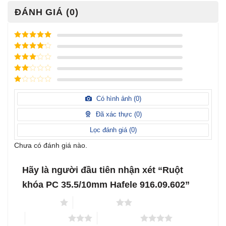
ĐÁNH GIÁ (0)
Được xếp
hạng
5
5
Được xếp
sao
hạng
4
5
Được
sao
xếp
Được
hạng
3
xếp
5 sao
Được
hạng
xếp
Có hình ảnh (
0
)
2
5
hạng
sao
1
Đã xác thực (
0
)
5
sao
Lọc đánh giá (
0
)
Chưa có đánh giá nào.
Hãy là người đầu tiên nhận xét “Ruột
khóa PC 35.5/10mm Hafele 916.09.602”
1 trên 5 sao
2 trên 5 sao
3 trên 5 sao
4 trên 5 sao