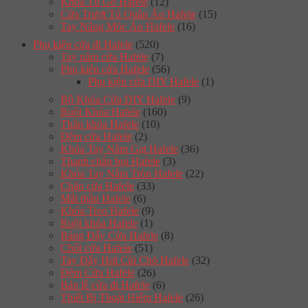
Khóa Tủ Gỗ Hafele
(12)
Cửa Trượt Tủ Quần Áo Hafele
(15)
Tay Nâng Móc Áo Hafele
(16)
Phụ kiện cửa đi Hafele
(520)
Tay nắm cửa Hafele
(7)
Phụ kiện cửa Hafele
(56)
Phụ kiện cửa DIY Hafele
(1)
Bộ Khóa Cửa DIY Hafele
(9)
Ruột Khóa Hafele
(160)
Thân khóa Hafele
(10)
Đệm cửa Hafele
(2)
Khóa Tay Nắm Gạt Hafele
(36)
Thanh chắn bụi Hafele
(3)
Khóa Tay Nắm Tròn Hafele
(22)
Chặn cửa Hafele
(33)
Mắt thần Hafele
(6)
Khóa Treo Hafele
(9)
Ruột khóa Hafele
(1)
Bảng Đẩy Cửa Hafele
(8)
Chốt cửa Hafele
(51)
Tay Đẩy Hơi Cùi Chỏ Hafele
(32)
Đệm Cửa Hafele
(26)
Bản lề cửa đi Hafele
(6)
Thiết Bị Thoát Hiểm Hafele
(26)