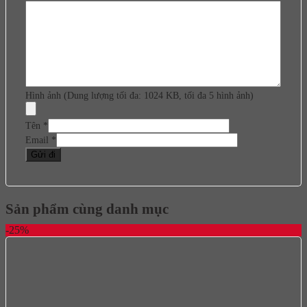
Hình ảnh (Dung lượng tối đa: 1024 KB, tối đa 5 hình ảnh)
Tên
*
Email
*
Sản phẩm cùng danh mục
-25%