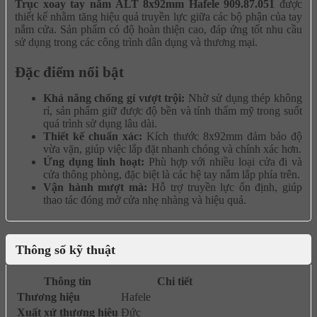
Trục xoay tay nắm ALT 8x92mm Hafele 909.87.051
được
thiết kế nhằm tăng hiệu quả truyền lực giữa các bộ phận của tay
nắm cửa. Sản phẩm có độ hoàn thiện cao, đáp ứng tốt nhu cầu
sử dụng trong các công trình dân dụng và thương mại.
Đặc điểm nổi bật
Khả năng chống gỉ vượt trội:
Nhờ sử dụng thép không
rỉ, sản phẩm giữ được độ bền và tính thẩm mỹ trong suốt
quá trình sử dụng lâu dài.
Thiết kế chuẩn xác:
Kích thước 8x92mm đảm bảo độ
vừa vặn, giúp việc lắp đặt nhanh chóng và chính xác hơn.
Ứng dụng linh hoạt:
Phù hợp với nhiều loại cửa đi và
cửa thông phòng, đặc biệt là các hệ tay nắm lắp phía trên.
Vận hành mượt mà:
Hỗ trợ truyền lực ổn định, giúp
thao tác đóng mở cửa nhẹ nhàng và hiệu quả.
Thông số kỹ thuật
Thông tin
Chi tiết
Thương hiệu
Hafele
Xuất xứ thương hiệu
Đức