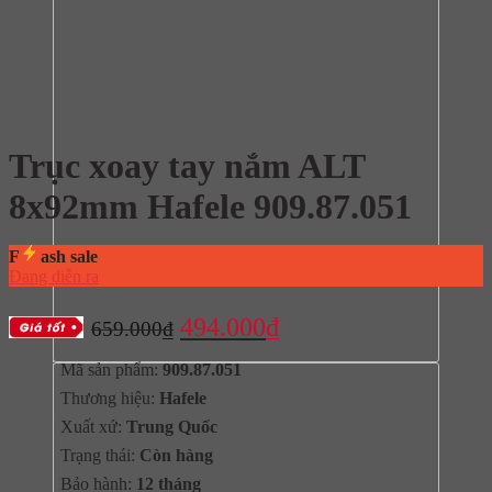
Trục xoay tay nắm ALT
8x92mm Hafele 909.87.051
F
ash sale
Đang diễn ra
Giá
Giá
494.000
₫
659.000
₫
gốc
hiện
Mã sản phẩm:
909.87.051
là:
tại
Thương hiệu:
Hafele
659.000₫.
là:
Xuất xứ:
Trung Quốc
494.000₫.
Trạng thái:
Còn hàng
Bảo hành:
12 tháng