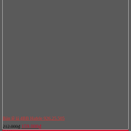
Bản lề lá 4BB Hafele 926.25.505
Giá
Giá
159.000
₫
212.000
₫
gốc
hiện