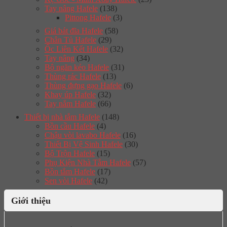
Tay nâng Hafele
(138)
Pittong Hafele
(3)
Giá bát đĩa Hafele
(58)
Chân Tủ Hafele
(29)
Ốc Liên Kết Hafele
(32)
Tay nâng
(34)
Bộ ngăn kéo Hafele
(31)
Thùng rác Hafele
(13)
Thùng đựng gạo Hafele
(6)
Khay úp Hafele
(32)
Tay nắm Hafele
(66)
Thiết bị nhà tắm Hafele
(148)
Bồn cầu Hafele
(4)
Chậu vòi lavabo Hafele
(16)
Thiết Bị Vệ Sinh Hafele
(30)
Bộ Trộn Hafele
(15)
Phụ Kiện Nhà Tắm Hafele
(57)
Bồn tắm Hafele
(17)
Sen vòi Hafele
(42)
Giới thiệu