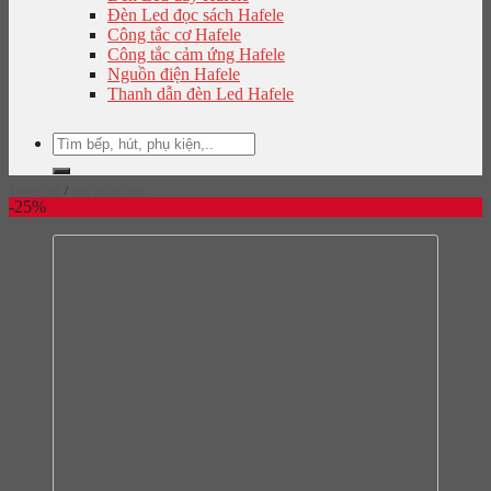
Đèn Led đọc sách Hafele
Công tắc cơ Hafele
Công tắc cảm ứng Hafele
Nguồn điện Hafele
Thanh dẫn đèn Led Hafele
Tìm
kiếm:
Trang chủ
/
Sản phẩm mới
-25%