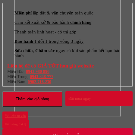
Miễn phí
lắp đặt & vận chuyển toàn quốc
Cam kết xuất xứ & bảo hành
chính hãng
Thanh toán linh hoạt - có trả góp
Bảo hành
1 đổi 1 trong vòng 3 ngày
Sửa chữa, Chăm sóc
ngay cả khi sản phẩm hết hạn bảo
hành.
Liên hệ để có
GIÁ TỐT
hơn giá website
Miền Bắc:
0943 980 890
Miền Trung:
0943 848 777
Miền Nam:
0902.716.230
Đặt mua ngay
Thêm vào giỏ hàng
Yêu cầu tư vấn
Hệ thống đại lý