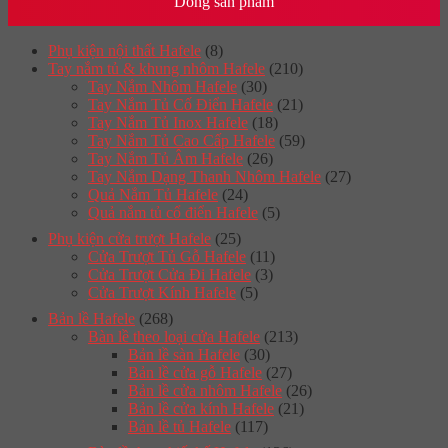
Dòng sản phẩm
Phụ kiện nội thất Hafele
(8)
Tay nắm tủ & khung nhôm Hafele
(210)
Tay Nắm Nhôm Hafele
(30)
Tay Nắm Tủ Cố Điển Hafele
(21)
Tay Nắm Tủ Inox Hafele
(18)
Tay Nắm Tủ Cao Cấp Hafele
(59)
Tay Nắm Tủ Âm Hafele
(26)
Tay Nắm Dạng Thanh Nhôm Hafele
(27)
Quả Nắm Tủ Hafele
(24)
Quả nắm tủ cổ điển Hafele
(5)
Phụ kiện cửa trượt Hafele
(25)
Cửa Trượt Tủ Gỗ Hafele
(11)
Cửa Trượt Cửa Đi Hafele
(3)
Cửa Trượt Kính Hafele
(5)
Bản lề Hafele
(268)
Bàn lề theo loại cửa Hafele
(213)
Bản lề sàn Hafele
(30)
Bản lề cửa gỗ Hafele
(27)
Bản lề cửa nhôm Hafele
(26)
Bản lề cửa kính Hafele
(21)
Bản lề tủ Hafele
(117)