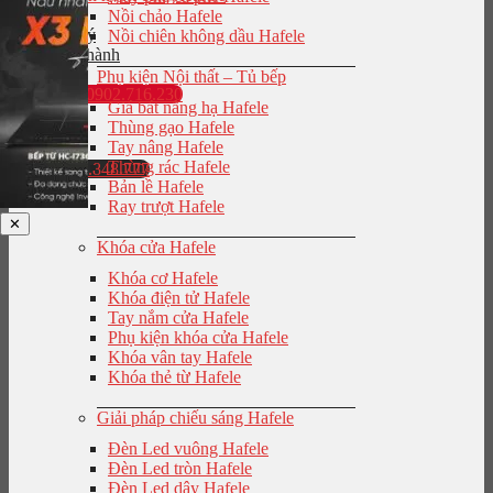
Nồi chảo Hafele
Đại lý
Nồi chiên không dầu Hafele
Bảo hành
Phụ kiện Nội thất – Tủ bếp
0902.716.230
Giá bát nâng hạ Hafele
Thùng gạo Hafele
Tay nâng Hafele
Thùng rác Hafele
0943.848.777
Bản lề Hafele
Ray trượt Hafele
✕
Khóa cửa Hafele
Khóa cơ Hafele
Khóa điện tử Hafele
Tay nắm cửa Hafele
Phụ kiện khóa cửa Hafele
Khóa vân tay Hafele
Khóa thẻ từ Hafele
Giải pháp chiếu sáng Hafele
Đèn Led vuông Hafele
Đèn Led tròn Hafele
Đèn Led dây Hafele