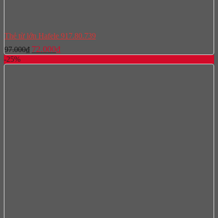
Thẻ từ lớn Hafele 917.80.739
Giá
Giá
72.000
₫
97.000
₫
gốc
hiện
-25%
là:
tại
97.000₫.
là:
72.000₫.