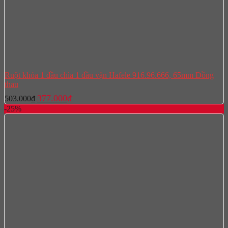
Ruột khóa 1 đầu chìa 1 đầu vặn Hafele 916.96.666, 65mm Đồng
thau
Giá
Giá
377.000
₫
503.000
₫
gốc
hiện
-25%
là:
tại
503.000₫.
là:
377.000₫.