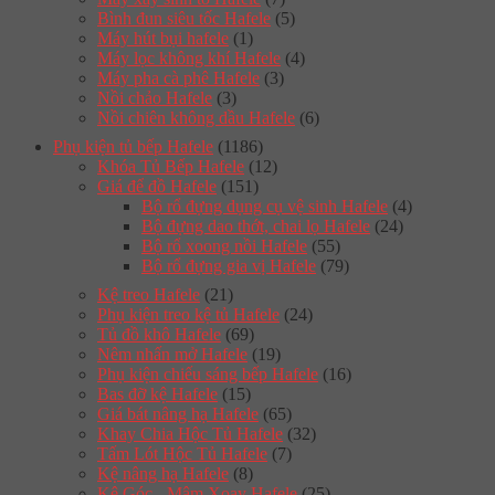
Bình đun siêu tốc Hafele
(5)
Máy hút bụi hafele
(1)
Máy lọc không khí Hafele
(4)
Máy pha cà phê Hafele
(3)
Nồi chảo Hafele
(3)
Nồi chiên không dầu Hafele
(6)
Phụ kiện tủ bếp Hafele
(1186)
Khóa Tủ Bếp Hafele
(12)
Giá để đồ Hafele
(151)
Bộ rổ đựng dụng cụ vệ sinh Hafele
(4)
Bộ đựng dao thớt, chai lọ Hafele
(24)
Bộ rổ xoong nồi Hafele
(55)
Bộ rổ đựng gia vị Hafele
(79)
Kệ treo Hafele
(21)
Phụ kiện treo kệ tủ Hafele
(24)
Tủ đồ khô Hafele
(69)
Nêm nhấn mở Hafele
(19)
Phụ kiện chiếu sáng bếp Hafele
(16)
Bas đỡ kệ Hafele
(15)
Giá bát nâng hạ Hafele
(65)
Khay Chia Hộc Tủ Hafele
(32)
Tấm Lót Hộc Tủ Hafele
(7)
Kệ nâng hạ Hafele
(8)
Kệ Góc - Mâm Xoay Hafele
(25)