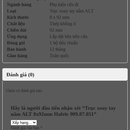
Ngành hàng
Phụ kiện cửa đi
Loại
Trục xoay tay nắm ALT
Kích thước
8 x 92 mm
Chất liệu
Thép không rỉ
Chiều dài
92 mm
Ứng dụng
Lắp đặt bên trên cửa
Đóng gói
1 bộ tiêu chuẩn
Bảo hành
12 tháng
Giao hàng
Toàn quốc
Đánh giá (0)
Chưa có đánh giá nào.
Hãy là người đầu tiên nhận xét “Trục xoay tay
nắm ALT 8x92mm Hafele 909.87.051”
Đánh giá của bạn
*