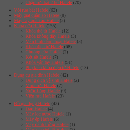
Chậu rửa bát 2 hố Hafele
(70)
Vòi rửa bát Hafele
(63)
Máy giặt quần áo Hafele
(8)
Máy sấy quần áo Hafele
(2)
Khóa cửa Hafele
(155)
Khóa thẻ từ Hafele
(12)
Khóa không dây Hafele
(3)
Màn hình đàm thoại Hafele
(3)
Khóa điện tử Hafele
(68)
Chuông cửa Hafele
(2)
Két sắt Hafele
(7)
Khóa vân tay Hafele
(51)
Phụ kiện khóa điện tử Hafele
(13)
Dụng cụ gia đình Hafele
(42)
Dung dịch vệ sinh Hafele
(2)
Muối rửa Hafele
(7)
Nước bóng Hafele
(9)
Viên rửa Hafele
(23)
Đồ gia dụng Hafele
(42)
Dao Hafele
(4)
Máy lọc nước Hafele
(1)
Máy ép Hafele
(6)
Máy đánh trứng Hafele
(1)
Máy xay sinh tố Hafele
(7)