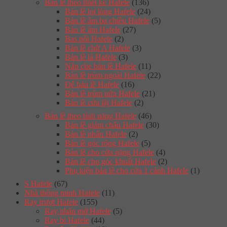
Bàn lề theo thiết kế Hafele
(136)
Bản lề lọt lòng Hafele
(24)
Bản lề âm ba chiều Hafele
(5)
Bản lề âm Hafele
(27)
Bas nối Hafele
(2)
Bản lề chữ A Hafele
(3)
Bản lề lá Hafele
(3)
Nắp che bản lề Hafele
(11)
Bản lề trùm ngoài Hafele
(22)
Đế bản lề Hafele
(16)
Bản lề trùm nửa Hafele
(21)
Bản lề cửa lật Hafele
(2)
Bản lề theo tính năng Hafele
(46)
Bản lề giảm chấn Hafele
(30)
Bản lề nhấn Hafele
(2)
Bản lề góc rộng Hafele
(5)
Bản lề cho cửa nặng Hafele
(4)
Bản lề cho góc khuất Hafele
(2)
Phụ kiện bản lề cho cửa 1 cánh Hafele
(1)
S Hafele
(67)
Nhà thông minh Hafele
(11)
Ray trượt Hafele
(155)
Ray nhấn mở Hafele
(5)
Ray bi Hafele
(44)