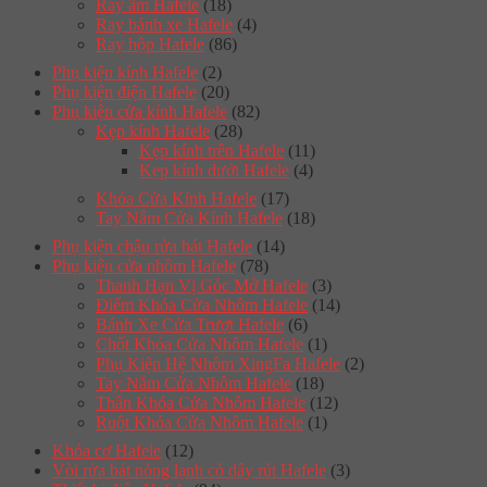
Ray âm Hafele
(18)
Ray bánh xe Hafele
(4)
Ray hộp Hafele
(86)
Phụ kiện kính Hafele
(2)
Phụ kiện điện Hafele
(20)
Phụ kiện cửa kính Hafele
(82)
Kẹp kính Hafele
(28)
Kẹp kính trên Hafele
(11)
Kẹp kính dưới Hafele
(4)
Khóa Cửa Kính Hafele
(17)
Tay Nắm Cửa Kính Hafele
(18)
Phụ kiện chậu rửa bát Hafele
(14)
Phụ kiện cửa nhôm Hafele
(78)
Thanh Hạn Vị Góc Mở Hafele
(3)
Điểm Khóa Cửa Nhôm Hafele
(14)
Bánh Xe Cửa Trượt Hafele
(6)
Chốt Khóa Cửa Nhôm Hafele
(1)
Phụ Kiện Hệ Nhôm XingFa Hafele
(2)
Tay Nắm Cửa Nhôm Hafele
(18)
Thân Khóa Cửa Nhôm Hafele
(12)
Ruột Khóa Cửa Nhôm Hafele
(1)
Khóa cơ Hafele
(12)
Vòi rửa bát nóng lạnh có dây rút Hafele
(3)