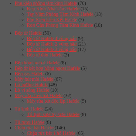
Phụ kiện phòng tắm kính Hafele
(76)
Kẹp Kính Nhà Tắm Hafele
(15)
Tay Nắm Phòng Tắm Kính Hafele
(18)
Phụ Kiện Liên Kết Hafele
(7)
Ron Cửa Phòng Tắm Kính Hafele
(18)
Bếp từ Hafele
(50)
Bếp từ Hafele 4 vùng nấu
(9)
Bếp từ Hafele 2 vùng nấu
(21)
Bếp từ Hafele 3 vùng nấu
(17)
Bếp từ đơn Hafele
(3)
Bếp hồng ngoại Hafele
(8)
Bếp từ kết hợp hồng ngoại Hafele
(5)
Bếp gas Hafele
(6)
Máy hút mùi Hafele
(67)
Lò nướng Hafele
(48)
Lò vi sóng Hafele
(10)
Máy rửa chén bát Hafele
(32)
Máy rửa bát độc lập Hafele
(5)
Tủ lạnh Hafele
(24)
Tủ lạnh side by side Hafele
(8)
Tủ rượu Hafele
(8)
Chậu rửa bát Hafele
(146)
Chậu rửa bát 1 hố Hafele
(65)