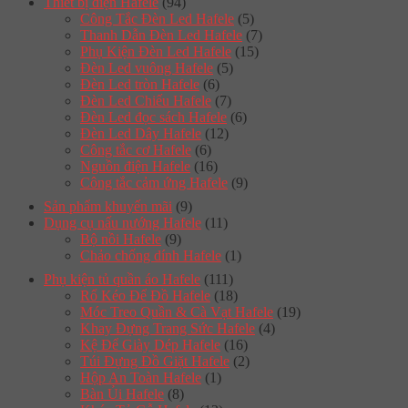
Thiết bị điện Hafele
(94)
Công Tắc Đèn Led Hafele
(5)
Thanh Dẫn Đèn Led Hafele
(7)
Phụ Kiện Đèn Led Hafele
(15)
Đèn Led vuông Hafele
(5)
Đèn Led tròn Hafele
(6)
Đèn Led Chiếu Hafele
(7)
Đèn Led đọc sách Hafele
(6)
Đèn Led Dây Hafele
(12)
Công tắc cơ Hafele
(6)
Nguồn điện Hafele
(16)
Công tắc cảm ứng Hafele
(9)
Sản phẩm khuyến mãi
(9)
Dụng cụ nấu nướng Hafele
(11)
Bộ nồi Hafele
(9)
Chảo chống dính Hafele
(1)
Phụ kiện tủ quần áo Hafele
(111)
Rổ Kéo Để Đồ Hafele
(18)
Móc Treo Quần & Cà Vạt Hafele
(19)
Khay Đựng Trang Sức Hafele
(4)
Kệ Để Giày Dép Hafele
(16)
Túi Đựng Đồ Giặt Hafele
(2)
Hộp An Toàn Hafele
(1)
Bàn Ủi Hafele
(8)