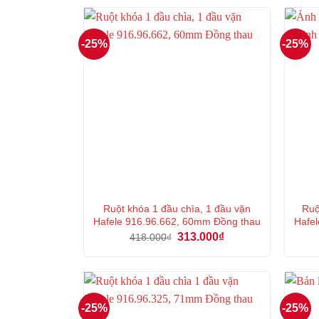
-25%
-25%
Ruột khóa 1 đầu chìa, 1 đầu vặn
Ruộ
Hafele 916.96.662, 60mm Đồng thau
Hafel
Giá
Giá
313.000
₫
418.000
₫
gốc
hiện
là:
tại
418.000₫.
là:
313.000₫.
-25%
-25%