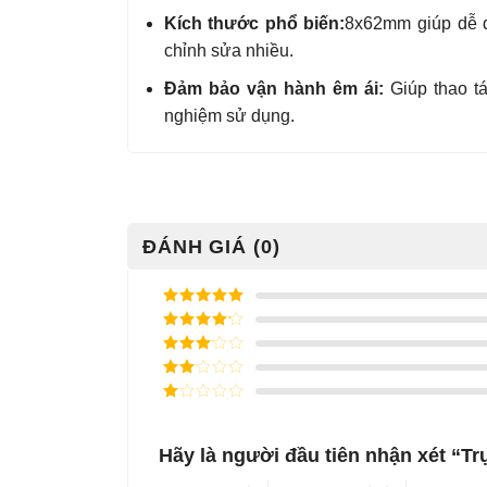
Kích thước phổ biến:
8x62mm giúp dễ d
chỉnh sửa nhiều.
Đảm bảo vận hành êm ái:
Giúp thao t
nghiệm sử dụng.
ĐÁNH GIÁ (0)
Được xếp
hạng
5
5
Được xếp
sao
hạng
4
5
Được
sao
xếp
Được
hạng
3
xếp
5 sao
Được
hạng
xếp
2
5
hạng
sao
Hãy là người đầu tiên nhận xét “T
1
5