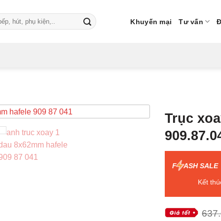
Khuyến mại
Tư vấn
Đ
Trục xo
909.87.0
F
ASH SALE
Kết thú
637