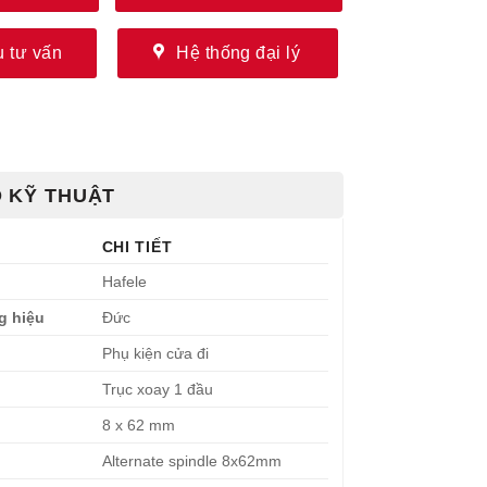
 tư vấn
Hệ thống đại lý
 KỸ THUẬT
CHI TIẾT
Hafele
g hiệu
Đức
Phụ kiện cửa đi
Trục xoay 1 đầu
8 x 62 mm
Alternate spindle 8x62mm