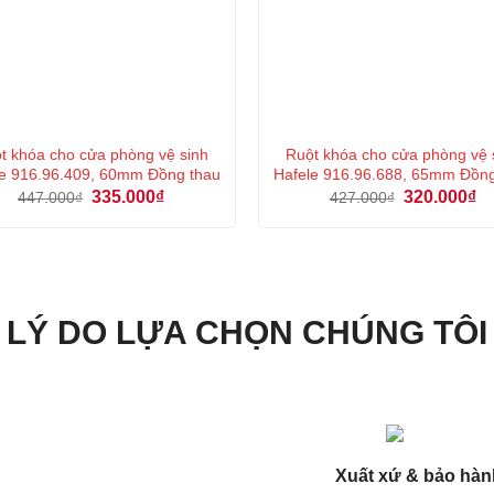
t khóa cho cửa phòng vệ sinh
Ruột khóa cho cửa phòng vệ 
e 916.96.409, 60mm Đồng thau
Hafele 916.96.688, 65mm Đồn
Giá
Giá
Giá
Gi
335.000
₫
320.000
₫
447.000
₫
427.000
₫
gốc
hiện
gốc
hi
là:
tại
là:
tại
447.000₫.
là:
427.000₫.
là:
335.000₫.
32
LÝ DO LỰA CHỌN CHÚNG TÔI
Xuất xứ & bảo hàn