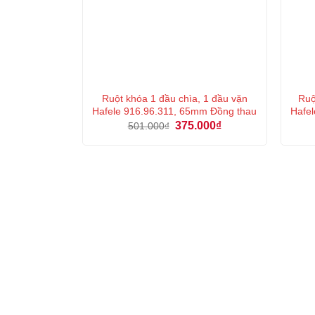
Ruột khóa 1 đầu chìa, 1 đầu vặn
Ruộ
Hafele 916.96.311, 65mm Đồng thau
Hafel
Giá
Giá
375.000
₫
501.000
₫
gốc
hiện
là:
tại
501.000₫.
là:
375.000₫.