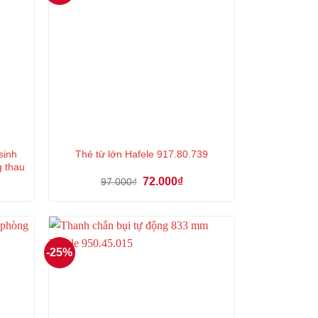
sinh
Thẻ từ lớn Hafele 917.80.739
g thau
á
Giá
Giá
72.000
₫
97.000
₫
ện
gốc
hiện
là:
tại
97.000₫.
là:
3.000₫.
72.000₫.
-25%