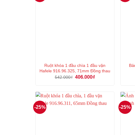
Ruột khóa 1 đầu chìa 1 đầu vặn
Bản
Hafele 916.96.325, 71mm Đồng thau
Giá
Giá
406.000
₫
542.000
₫
gốc
hiện
là:
tại
542.000₫.
là:
406.000₫.
-25%
-25%