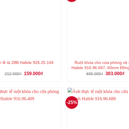
Ruột khóa cho cửa phòng vệ 
 lề lá 2BB Hafele 926.25.104
Hafele 916.96.687, 60mm Đồn
Giá
Giá
Giá
Gi
159.000
₫
303.000
₫
212.000
₫
405.000
₫
gốc
hiện
gốc
hi
là:
tại
là:
tại
212.000₫.
là:
405.000₫.
là:
159.000₫.
30
-25%