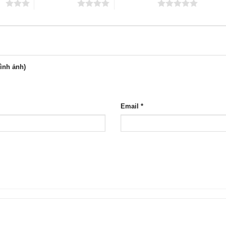
ao
4 trên 5 sao
5 trên 5 sao
hình ảnh)
Email
*