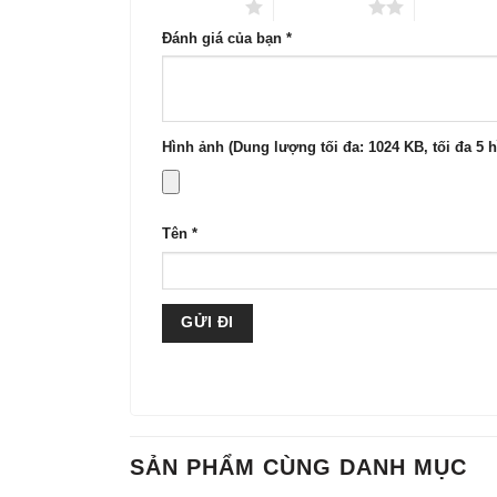
sao
1 trên 5 sao
2 trên 5 sao
3 trên 5 s
Đánh giá của bạn
*
Hình ảnh (Dung lượng tối đa: 1024 KB, tối đa 5 
Tên
*
SẢN PHẨM CÙNG DANH MỤC