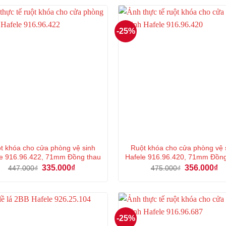
-25%
t khóa cho cửa phòng vệ sinh
Ruột khóa cho cửa phòng vệ 
e 916.96.422, 71mm Đồng thau
Hafele 916.96.420, 71mm Đồn
Giá
Giá
Giá
Gi
335.000
₫
356.000
₫
447.000
₫
475.000
₫
gốc
hiện
gốc
hi
là:
tại
là:
tại
447.000₫.
là:
475.000₫.
là:
335.000₫.
35
-25%