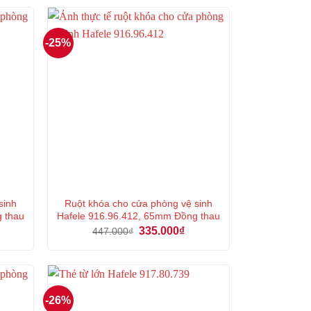
-25%
sinh
Ruột khóa cho cửa phòng vệ sinh
g thau
Hafele 916.96.412, 65mm Đồng thau
á
Giá
Giá
335.000
₫
447.000
₫
ện
gốc
hiện
là:
tại
447.000₫.
là:
6.000₫.
335.000₫.
-26%