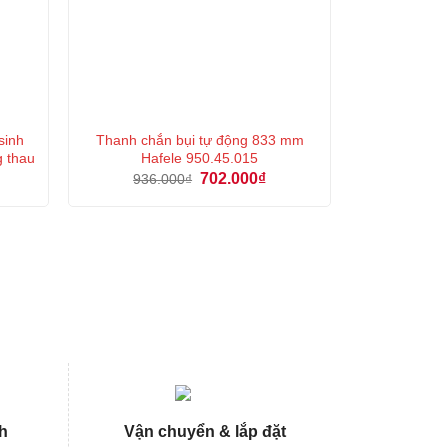
sinh
Thanh chắn bụi tự động 833 mm
g thau
Hafele 950.45.015
á
Giá
Giá
702.000
₫
936.000
₫
ện
gốc
hiện
là:
tại
936.000₫.
là:
0.000₫.
702.000₫.
h
Vận chuyển & lắp đặt