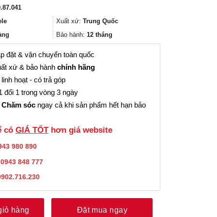
gốc
hiện
.87.041
là:
tại
637.000₫.
là:
ele
Xuất xứ:
Trung Quốc
477.000₫.
àng
Bảo hành:
12 tháng
p đặt & vận chuyển toàn quốc
ất xứ & bảo hành
chính hãng
linh hoạt - có trả góp
 đổi 1 trong vòng 3 ngày
 Chăm sóc
ngay cả khi sản phẩm hết hạn bảo
̉ có
GIÁ TỐT
hơn giá website
943 980 890
:
0943 848 777
0902.716.230
giỏ hàng
Đặt mua ngay