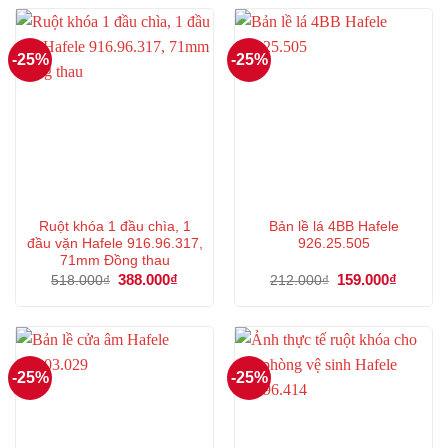
702.000₫.
454.000
-25%
-25%
Ruột khóa 1 đầu chìa, 1
Bản lề lá 4BB Hafele
đầu vặn Hafele 916.96.317,
926.25.505
71mm Đồng thau
Giá
388.000
₫
Giá
Giá
159.000
₫
Giá
518.000
₫
212.000
₫
gốc
hiện
gốc
hiện
là:
tại
là:
tại
518.000₫.
là:
212.000₫.
là:
388.000₫.
159.000
-25%
-25%