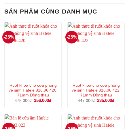
SẢN PHẨM CÙNG DANH MỤC
-25%
-25%
Ruột khóa cho cửa phòng
Ruột khóa cho cửa phòng
vệ sinh Hafele 916.96.420,
vệ sinh Hafele 916.96.422,
71mm Đồng thau
71mm Đồng thau
Giá
356.000
₫
Giá
Giá
335.000
₫
Giá
475.000
₫
447.000
₫
gốc
hiện
gốc
hiện
là:
tại
là:
tại
475.000₫.
là:
447.000₫.
là:
356.000₫.
335.000
-25%
-25%