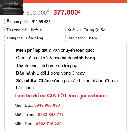
Giá
Giá
377.000
₫
₫
503.000
gốc
hiện
✕
Mã sản phẩm:
911.59.422
là:
tại
503.000₫.
là:
Thương hiệu:
Hafele
Xuất xứ:
Trung Quốc
377.000₫.
Trạng thái:
Còn hàng
Bảo hành:
1 năm
Miễn phí
lắp đặt & vận chuyển toàn quốc
Cam kết xuất xứ & bảo hành
chính hãng
Thanh toán linh hoạt - có trả góp
Bảo hành
1 đổi 1 trong vòng 3 ngày
Sửa chữa, Chăm sóc
ngay cả khi sản phẩm hết hạn
bảo hành.
Liên hệ để có
GIÁ TỐT
hơn giá website
Miền Bắc:
0943 980 890
Miền Trung:
0943 848 777
Miền Nam:
0902.716.230