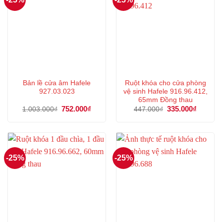
Bản lề cửa âm Hafele
Ruột khóa cho cửa phòng
927.03.023
vệ sinh Hafele 916.96.412,
65mm Đồng thau
Giá
752.000
₫
Giá
Giá
335.000
₫
Giá
1.003.000
₫
447.000
₫
gốc
hiện
gốc
hiện
là:
tại
là:
tại
1.003.000₫.
là:
447.000₫.
là:
752.000₫.
335.000
-25%
-25%