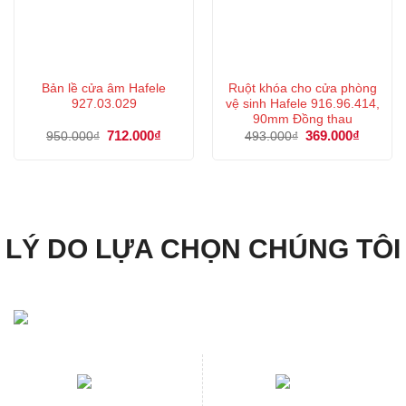
Bản lề cửa âm Hafele
Ruột khóa cho cửa phòng
927.03.029
vệ sinh Hafele 916.96.414,
90mm Đồng thau
Giá
712.000
₫
Giá
Giá
369.000
₫
Giá
950.000
₫
493.000
₫
gốc
hiện
gốc
hiện
là:
tại
là:
tại
950.000₫.
là:
493.000₫.
là:
712.000₫.
369.000
LÝ DO LỰA CHỌN CHÚNG TÔI