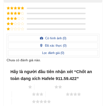
Được xếp
hạng
5
5
Được xếp
sao
hạng
4
5
Được
sao
xếp
Được
hạng
3
xếp
5 sao
Được
hạng
xếp
Có hình ảnh (
0
)
2
5
hạng
sao
1
Đã xác thực (
0
)
5
sao
Lọc đánh giá (
0
)
Chưa có đánh giá nào.
Hãy là người đầu tiên nhận xét “Chốt an
toàn dạng xích Hafele 911.59.422”
1 trên 5 sao
2 trên 5 sao
3 trên 5 sao
4 trên 5 sao
5 trên 5 sao