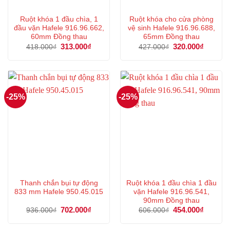
Ruột khóa 1 đầu chìa, 1
Ruột khóa cho cửa phòng
đầu vặn Hafele 916.96.662,
vệ sinh Hafele 916.96.688,
60mm Đồng thau
65mm Đồng thau
Giá
313.000
₫
Giá
Giá
320.000
₫
Giá
418.000
₫
427.000
₫
gốc
hiện
gốc
hiện
là:
tại
là:
tại
418.000₫.
là:
427.000₫.
là:
313.000₫.
320.000
-25%
-25%
Thanh chắn bụi tự động
Ruột khóa 1 đầu chìa 1 đầu
833 mm Hafele 950.45.015
vặn Hafele 916.96.541,
90mm Đồng thau
Giá
702.000
₫
Giá
Giá
454.000
₫
Giá
936.000
₫
606.000
₫
gốc
hiện
gốc
hiện
là:
tại
là:
tại
936.000₫.
là:
606.000₫.
là: