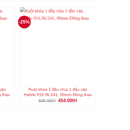
là:
tại
591.000₫.
là:
5.000₫.
443.000₫.
-25%
 vặn
Ruột khóa 1 đầu chìa 1 đầu vặn
g thau
Hafele 916.96.541, 90mm Đồng thau
á
Giá
Giá
454.000
₫
606.000
₫
ện
gốc
hiện
là:
tại
606.000₫.
là:
7.000₫.
454.000₫.