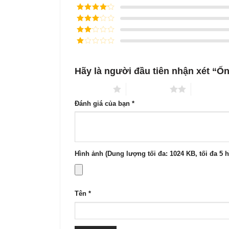
Được xếp
hạng
5
5
Được xếp
sao
hạng
4
5
Được
sao
xếp
Được
hạng
3
xếp
5 sao
Được
hạng
xếp
2
5
hạng
sao
Hãy là người đầu tiên nhận xét “Ốn
1
5
sao
1 trên 5 sao
2 trên 5 sao
3 trên 5 s
Đánh giá của bạn
*
Hình ảnh (Dung lượng tối đa: 1024 KB, tối đa 5 
Tên
*