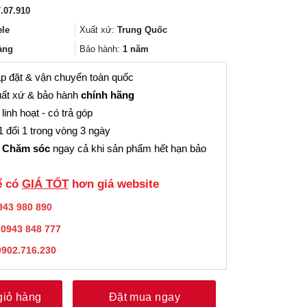
gốc
hiện
.07.910
là:
tại
6.800₫.
là:
ele
Xuất xứ:
Trung Quốc
5.000₫.
àng
Bảo hành:
1 năm
p đặt & vận chuyển toàn quốc
ất xứ & bảo hành
chính hãng
linh hoạt - có trả góp
 đổi 1 trong vòng 3 ngày
 Chăm sóc
ngay cả khi sản phẩm hết hạn bảo
̉ có
GIÁ TỐT
hơn giá website
943 980 890
:
0943 848 777
0902.716.230
giỏ hàng
Đặt mua ngay