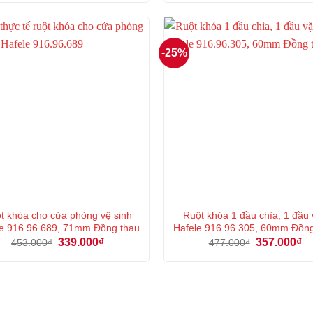
là:
tại
là:
tại
447.000₫.
là:
447.000₫.
là:
335.000₫.
33
-25%
t khóa cho cửa phòng vệ sinh
Ruột khóa 1 đầu chìa, 1 đầu
e 916.96.689, 71mm Đồng thau
Hafele 916.96.305, 60mm Đồn
Giá
Giá
Giá
Gi
339.000
₫
357.000
₫
453.000
₫
477.000
₫
gốc
hiện
gốc
hi
là:
tại
là:
tại
453.000₫.
là:
477.000₫.
là:
339.000₫.
35