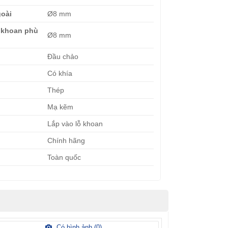
oài
Ø8 mm
 khoan phù
Ø8 mm
Đầu chảo
Có khía
Thép
Mạ kẽm
Lắp vào lỗ khoan
Chính hãng
Toàn quốc
Có hình ảnh (
0
)