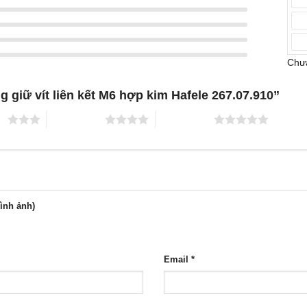
Chưa
g giữ vít liên kết M6 hợp kim Hafele 267.07.910”
ao
4 trên 5 sao
5 trên 5 sao
hình ảnh)
Email
*