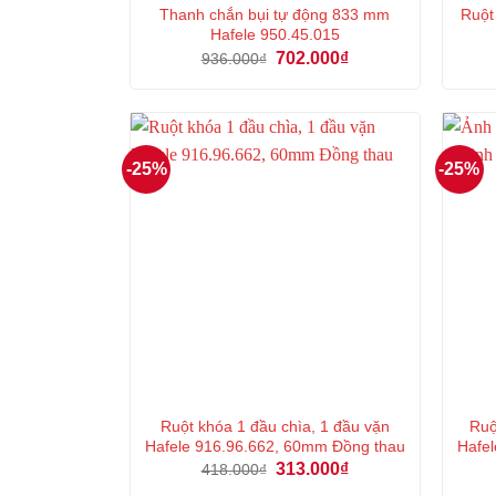
Thanh chắn bụi tự động 833 mm
Ruột
Hafele 950.45.015
Giá
Giá
702.000
₫
936.000
₫
gốc
hiện
là:
tại
936.000₫.
là:
702.000₫.
-25%
-25%
Ruột khóa 1 đầu chìa, 1 đầu vặn
Ruộ
Hafele 916.96.662, 60mm Đồng thau
Hafel
Giá
Giá
313.000
₫
418.000
₫
gốc
hiện