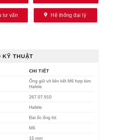
 tư vấn
Hệ thống đại lý
 KỸ THUẬT
CHI TIẾT
Ống giữ vít liên kết M6 hợp kim
Hafele
267.07.910
Hafele
Đai ốc ống lót
M6
15 mm