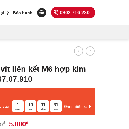
0902.716.230
ại lý
Bảo hành
vít liên kết M6 hợp kim
67.07.910
1
10
11
30
c sau
Đang diễn ra
ngày
giờ
phút
giây
Giá
Giá
5.000
₫
₫
00