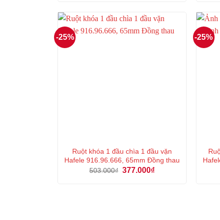
là:
tại
418.000₫.
là:
313.000₫.
-25%
-25%
Ruột khóa 1 đầu chìa 1 đầu vặn
Ruộ
Hafele 916.96.666, 65mm Đồng thau
Hafel
Giá
Giá
377.000
₫
503.000
₫
gốc
hiện
là:
tại
503.000₫.
là:
377.000₫.