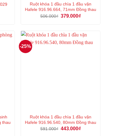
Ruột khóa 1 đầu chìa 1 đầu vặn
.029
Hafele 916.96.664, 71mm Đồng thau
á
Giá
Giá
379.000
₫
506.000
₫
ện
gốc
hiện
là:
tại
506.000₫.
là:
2.000₫.
379.000₫.
-25%
sinh
Ruột khóa 1 đầu chìa 1 đầu vặn
g thau
Hafele 916.96.540, 80mm Đồng thau
á
Giá
Giá
443.000
₫
591.000
₫
ện
gốc
hiện