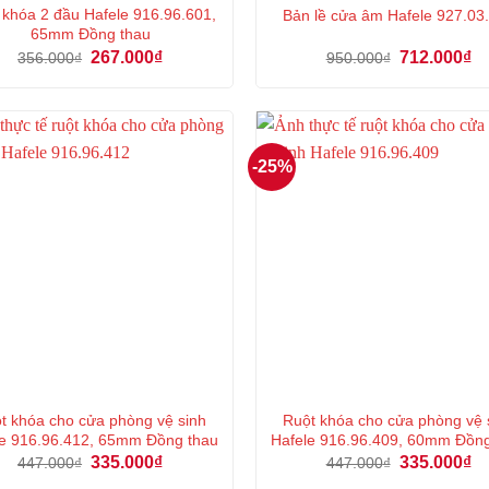
 khóa 2 đầu Hafele 916.96.601,
Bản lề cửa âm Hafele 927.03
65mm Đồng thau
Giá
Giá
Giá
Gi
267.000
₫
712.000
₫
356.000
₫
950.000
₫
gốc
hiện
gốc
hi
là:
tại
là:
tại
356.000₫.
là:
950.000₫.
là:
267.000₫.
71
-25%
t khóa cho cửa phòng vệ sinh
Ruột khóa cho cửa phòng vệ 
e 916.96.412, 65mm Đồng thau
Hafele 916.96.409, 60mm Đồn
Giá
Giá
Giá
Gi
335.000
₫
335.000
₫
447.000
₫
447.000
₫
gốc
hiện
gốc
hi