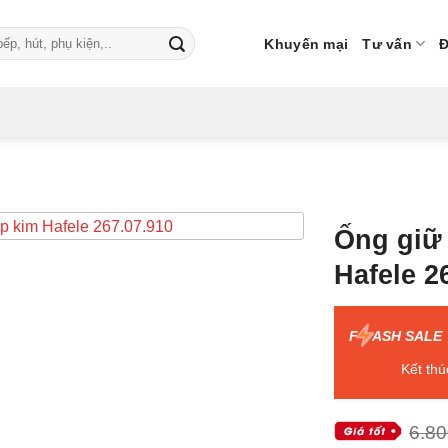
Khuyến mại
Tư vấn
Đ
Ống giữ 
Hafele 2
F
ASH SALE
Kết thú
6.8