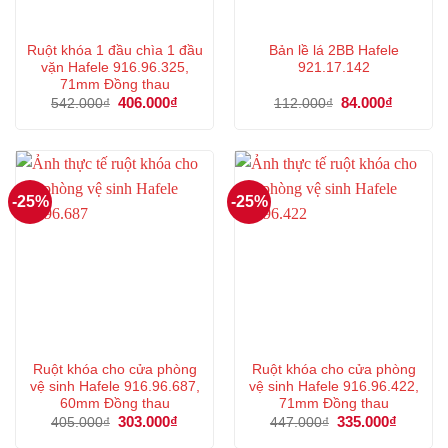
Ruột khóa 1 đầu chìa 1 đầu
Bản lề lá 2BB Hafele
vặn Hafele 916.96.325,
921.17.142
71mm Đồng thau
Giá
406.000
₫
Giá
Giá
84.000
₫
Giá
542.000
₫
112.000
₫
gốc
hiện
gốc
hiện
là:
tại
là:
tại
542.000₫.
là:
112.000₫.
là:
406.000₫.
84.000₫.
-25%
-25%
Ruột khóa cho cửa phòng
Ruột khóa cho cửa phòng
vệ sinh Hafele 916.96.687,
vệ sinh Hafele 916.96.422,
60mm Đồng thau
71mm Đồng thau
Giá
303.000
₫
Giá
Giá
335.000
₫
Giá
405.000
₫
447.000
₫
gốc
hiện
gốc
hiện
là:
tại
là:
tại