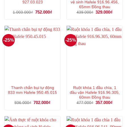
927.03.023
vệ sinh Hafele 916.96.456,
65mm Đồng thau
Giá
752.000
₫
Giá
Giá
329.000
₫
Giá
1.003.000
₫
439.000
₫
gốc
hiện
gốc
hiện
là:
tại
là:
tại
1.003.000₫.
là:
439.000₫.
là:
752.000₫.
329.000
-25%
-25%
Thanh chắn bụi tự động
Ruột khóa 1 đầu chìa, 1
833 mm Hafele 950.45.015
đầu vặn Hafele 916.96.305,
60mm Đồng thau
Giá
702.000
₫
Giá
Giá
357.000
₫
Giá
936.000
₫
477.000
₫
gốc
hiện
gốc
hiện
là:
tại
là:
tại
936.000₫.
là:
477.000₫.
là:
702.000₫.
357.000