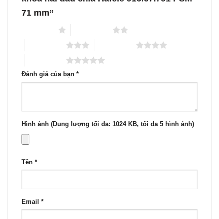
71 mm”
1 trên 5 sao
2 trên 5 sao
3 trên 5 sao
4 trên 5 sao
5 trên 5 sao
Đánh giá của bạn
*
Hình ảnh (Dung lượng tối đa: 1024 KB, tối đa 5 hình ảnh)
Tên
*
Email
*