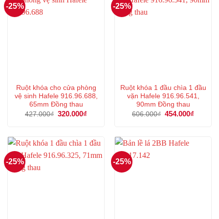
-25%
-25%
Ruột khóa cho cửa phòng
Ruột khóa 1 đầu chìa 1 đầu
vệ sinh Hafele 916.96.688,
vặn Hafele 916.96.541,
65mm Đồng thau
90mm Đồng thau
Giá
320.000
₫
Giá
Giá
454.000
₫
Giá
427.000
₫
606.000
₫
gốc
hiện
gốc
hiện
là:
tại
là:
tại
427.000₫.
là:
606.000₫.
là:
320.000₫.
454.000
-25%
-25%