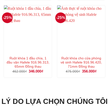
405.000₫.
là:
447.000₫.
là:
303.000₫.
335.000
-25%
-25%
Ruột khóa 1 đầu chìa, 1
Ruột khóa cho cửa phòng
đầu vặn Hafele 916.96.313,
vệ sinh Hafele 916.96.420,
65mm Đồng thau
71mm Đồng thau
Giá
346.000
₫
Giá
Giá
356.000
₫
Giá
462.000
₫
475.000
₫
gốc
hiện
gốc
hiện
là:
tại
là:
tại
462.000₫.
là:
475.000₫.
là:
346.000₫.
356.000
LÝ DO LỰA CHỌN CHÚNG TÔI