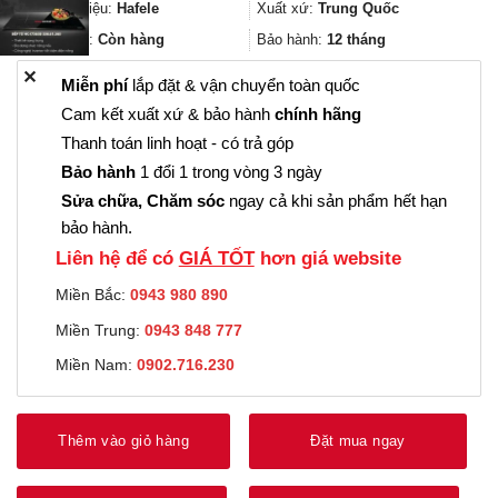
2.465.000₫.
là:
Thương hiệu:
Hafele
Xuất xứ:
Trung Quốc
1.848.000₫.
Trạng thái:
Còn hàng
Bảo hành:
12 tháng
✕
Miễn phí
lắp đặt & vận chuyển toàn quốc
Cam kết xuất xứ & bảo hành
chính hãng
Thanh toán linh hoạt - có trả góp
Bảo hành
1 đổi 1 trong vòng 3 ngày
Sửa chữa, Chăm sóc
ngay cả khi sản phẩm hết hạn
bảo hành.
Liên hệ để có
GIÁ TỐT
hơn giá website
Miền Bắc:
0943 980 890
Miền Trung:
0943 848 777
Miền Nam:
0902.716.230
Thêm vào giỏ hàng
Đặt mua ngay