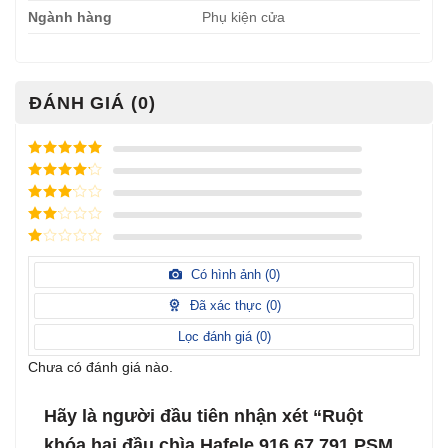
Ngành hàng
Phụ kiện cửa
ĐÁNH GIÁ (0)
Được xếp
hạng
5
5
Được xếp
sao
hạng
4
5
Được
sao
xếp
Được
hạng
3
xếp
5 sao
Được
hạng
xếp
Có hình ảnh (
0
)
2
5
hạng
sao
1
Đã xác thực (
0
)
5
sao
Lọc đánh giá (
0
)
Chưa có đánh giá nào.
Hãy là người đầu tiên nhận xét “Ruột
khóa hai đầu chìa Hafele 916.67.791 PSM