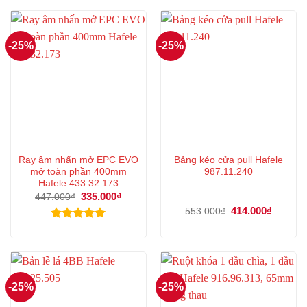
1.003.000₫.
là:
497.000₫.
là:
752.000₫.
372.000
-25%
-25%
Ray âm nhấn mở EPC EVO
Bảng kéo cửa pull Hafele
mở toàn phần 400mm
987.11.240
Hafele 433.32.173
Giá
335.000
₫
Giá
447.000
₫
gốc
hiện
Giá
414.000
₫
Giá
553.000
₫
là:
tại
gốc
hiện
447.000₫.
là:
là:
tại
Được xếp
335.000₫.
553.000₫.
là:
hạng
5.00
414.000
5 sao
-25%
-25%