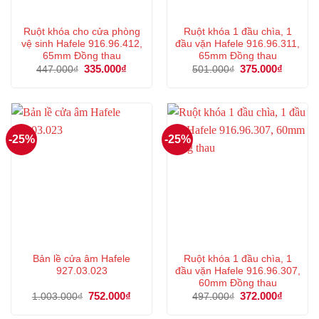
Ruột khóa cho cửa phòng
Ruột khóa 1 đầu chìa, 1
vệ sinh Hafele 916.96.412,
đầu vặn Hafele 916.96.311,
65mm Đồng thau
65mm Đồng thau
Giá
335.000
₫
Giá
Giá
375.000
₫
Giá
447.000
₫
501.000
₫
gốc
hiện
gốc
hiện
là:
tại
là:
tại
447.000₫.
là:
501.000₫.
là:
335.000₫.
375.000
-25%
-25%
Bản lề cửa âm Hafele
Ruột khóa 1 đầu chìa, 1
927.03.023
đầu vặn Hafele 916.96.307,
60mm Đồng thau
Giá
752.000
₫
Giá
Giá
372.000
₫
Giá
1.003.000
₫
497.000
₫
gốc
hiện
gốc
hiện
là:
tại
là:
tại