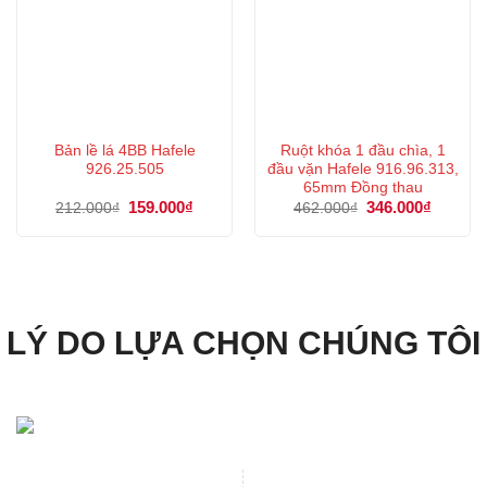
Bản lề lá 4BB Hafele
Ruột khóa 1 đầu chìa, 1
926.25.505
đầu vặn Hafele 916.96.313,
65mm Đồng thau
Giá
159.000
₫
Giá
Giá
346.000
₫
Giá
212.000
₫
462.000
₫
gốc
hiện
gốc
hiện
là:
tại
là:
tại
212.000₫.
là:
462.000₫.
là:
159.000₫.
346.000
LÝ DO LỰA CHỌN CHÚNG TÔI