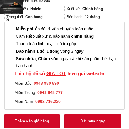
Mã sản phẩm:
916.50.003
là:
tại
3.117.000₫.
là:
Thương hiệu:
Hafele
Xuất xứ:
Chính hãng
2.337.000₫.
Trạng thái:
Còn hàng
Bảo hành:
12 tháng
✕
Miễn phí
lắp đặt & vận chuyển toàn quốc
Cam kết xuất xứ & bảo hành
chính hãng
Thanh toán linh hoạt - có trả góp
Bảo hành
1 đổi 1 trong vòng 3 ngày
Sửa chữa, Chăm sóc
ngay cả khi sản phẩm hết hạn
bảo hành.
Liên hệ để có
GIÁ TỐT
hơn giá website
Miền Bắc:
0943 980 890
Miền Trung:
0943 848 777
Miền Nam:
0902.716.230
Thêm vào giỏ hàng
Đặt mua ngay