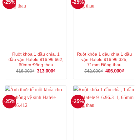
-25%
-25%
Ruột khóa 1 đầu chìa, 1
Ruột khóa 1 đầu chìa 1 đầu
đầu vặn Hafele 916.96.662,
vặn Hafele 916.96.325,
60mm Đồng thau
71mm Đồng thau
Giá
313.000
₫
Giá
Giá
406.000
₫
Giá
418.000
₫
542.000
₫
gốc
hiện
gốc
hiện
là:
tại
là:
tại
418.000₫.
là:
542.000₫.
là:
313.000₫.
406.000
-25%
-25%