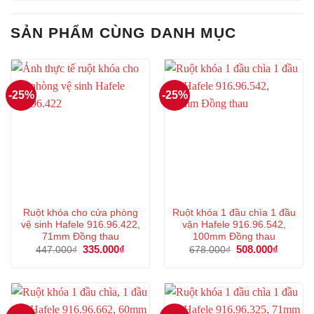
SẢN PHẨM CÙNG DANH MỤC
-25%
-25%
Ruột khóa cho cửa phòng
Ruột khóa 1 đầu chìa 1 đầu
vệ sinh Hafele 916.96.422,
vặn Hafele 916.96.542,
71mm Đồng thau
100mm Đồng thau
Giá
335.000
₫
Giá
Giá
508.000
₫
Giá
447.000
₫
678.000
₫
gốc
hiện
gốc
hiện
là:
tại
là:
tại
447.000₫.
là:
678.000₫.
là:
335.000₫.
508.000