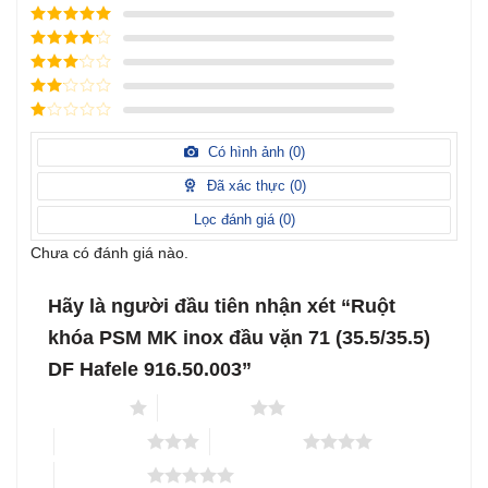
Được xếp
hạng
5
5
Được xếp
sao
hạng
4
5
Được
sao
xếp
Được
hạng
3
xếp
5 sao
Được
hạng
xếp
Có hình ảnh (
0
)
2
5
hạng
sao
1
Đã xác thực (
0
)
5
sao
Lọc đánh giá (
0
)
Chưa có đánh giá nào.
Hãy là người đầu tiên nhận xét “Ruột
khóa PSM MK inox đầu vặn 71 (35.5/35.5)
DF Hafele 916.50.003”
1 trên 5 sao
2 trên 5 sao
3 trên 5 sao
4 trên 5 sao
5 trên 5 sao